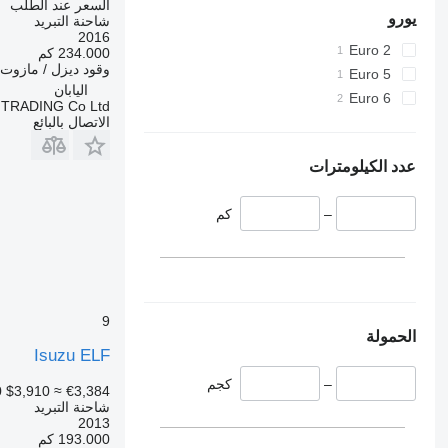
السعر عند الطلب
يورو
شاحنة التبريد
2016
Euro 2
234.000 كم
وقود
ديزل / مازوت
Euro 5
اليابان
Euro 6
TRADING Co Ltd
الاتصال بالبائع
عدد الكيلومترات
–
كم
9
الحمولة
Isuzu ELF
–
كجم
0
$3,910
≈ €3,384
شاحنة التبريد
2013
193.000 كم