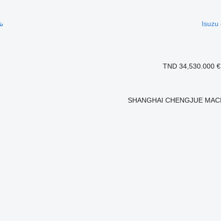
شا
TND 34,530.000
€
SHANGHAI CHENGJUE MACH