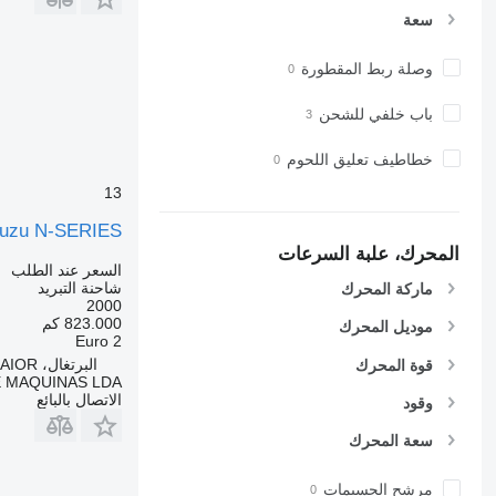
سعة
وصلة ربط المقطورة
باب خلفي للشحن
خطاطيف تعليق اللحوم
13
suzu N-SERIES
المحرك، علبة السرعات
السعر عند الطلب
شاحنة التبريد
ماركة المحرك
2000
823.000 كم
موديل المحرك
Euro 2
البرتغال، CASAL DA FISGA RIO MAIOR
قوة المحرك
 MAQUINAS LDA
الاتصال بالبائع
وقود
سعة المحرك
مرشح الجسيمات