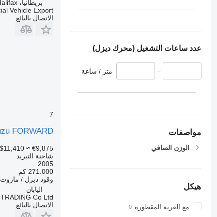
بريطانيا، Halifax
al Vehicle Export
الاتصال بالبائع
عدد ساعات التشغيل (محرك ديزل)
–
متر / ساعة
7
uzu FORWARD
مواصفات
الوزن الصافي
$11,410
≈ €9,875
شاحنة التبريد
2005
271.000 كم
وقود
ديزل / مازوت
هيكل
اليابان
TRADING Co Ltd
الاتصال بالبائع
مع العربة المقطورة