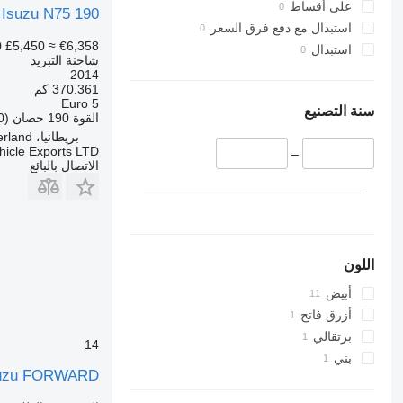
على أقساط
Isuzu N75 190
استبدال مع دفع فرق السعر
0
£5,450
≈ €6,358
استبدال
شاحنة التبريد
2014
370.361 كم
Euro 5
سنة التصنيع
القوة
190 حصان (140 kW)
بريطانيا، Sunderland
icle Exports LTD
–
الاتصال بالبائع
اللون
أبيض
أزرق فاتح
برتقالي
14
بني
uzu FORWARD