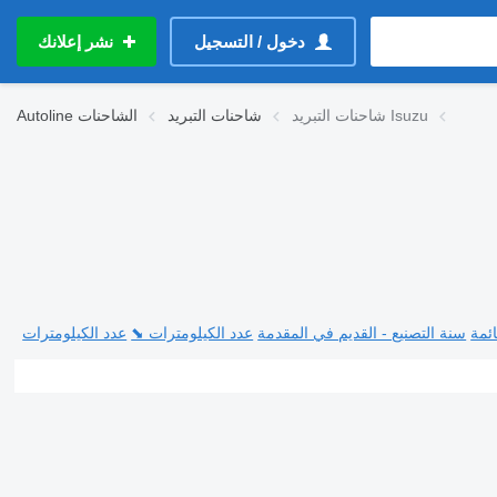
دخول / التسجيل
نشر إعلانك
شاحنات التبريد Isuzu
شاحنات التبريد
الشاحنات
Autoline
ئمة
سنة التصنيع - القديم في المقدمة
عدد الكيلومترات ⬊
عدد الكيلومترات