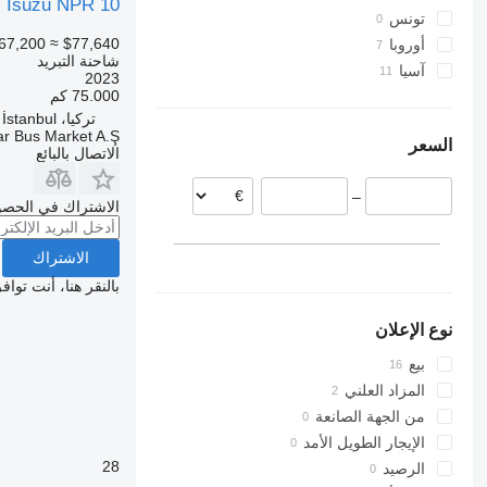
Isuzu NPR 10
تونس
67,200
≈ $77,640
أوروبا
شاحنة التبريد
آسيا
البرتغال
2023
75.000 كم
اليابان
بريطانيا
تركيا، İstanbul
تركيا
رومانيا
r Bus Market A.Ş.
السعر
الصين
الاتصال بالبائع
–
الاشتراك في الحصو
الاشتراك
بالنقر هنا، أنت توا
نوع الإعلان
بيع
المزاد العلني
من الجهة الصانعة
الإيجار الطويل الأمد
28
الرصيد