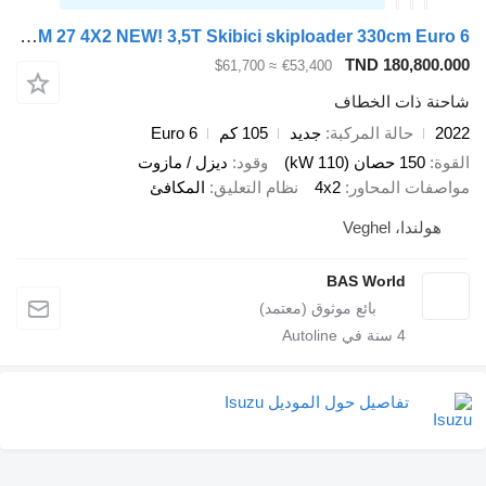
Isuzu M 27 4X2 NEW! 3,5T Skibici skiploader 330cm Euro 6
TND 180,800.000
≈ $61,700
€53,400
شاحنة ذات الخطاف
2022
حالة المركبة
جديد
105 كم
Euro 6
القوة
150 حصان (110 kW)
وقود
ديزل / مازوت
مواصفات المحاور
4x2
نظام التعليق
المكافئ
هولندا، Veghel
BAS World
4
سنة في Autoline
تفاصيل حول الموديل Isuzu