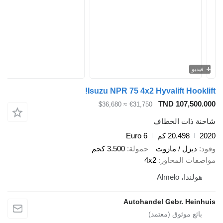
فيديو
Isuzu NPR 75 4x2 Hyvalift Hooklift!
TND 107,500.000
≈ $36,680
€31,750
شاحنة ذات الخطاف
2020
20.498 كم
Euro 6
وقود
ديزل / مازوت
حمولة
3.500 كجم
مواصفات المحاور
4x2
هولندا، Almelo
Autohandel Gebr. Heinhuis