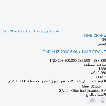
شاحنة مسطحة DAF YHZ 2300 6X6 +
HIAB CRANE
34
فيديو
DAF YHZ 2300 6X6 + HIAB CRANE
TND 109,900.000
€32,500
≈ $37,330
شاحنة مسطحة
1988
43.260 كم
Euro 2
القوة
230 حصان (169 kW)
وقود
ديزل / مازوت
حمولة
15.000 كجم
بلجيكا، Meer
GA den Otter bedrijfsauto’s BV
الاتصال بالبائع