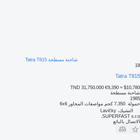
شاحنة مسطحة Tatra T815
18
Tatra T815
TND 31,750.000
€9,390
≈ $10,780
شاحنة مسطحة
1985
حمولة
7.350 كجم
مواصفات المحاور
6x6
التشيك، Lavičky
SUPERFAST s.r.o.
الاتصال بالبائع