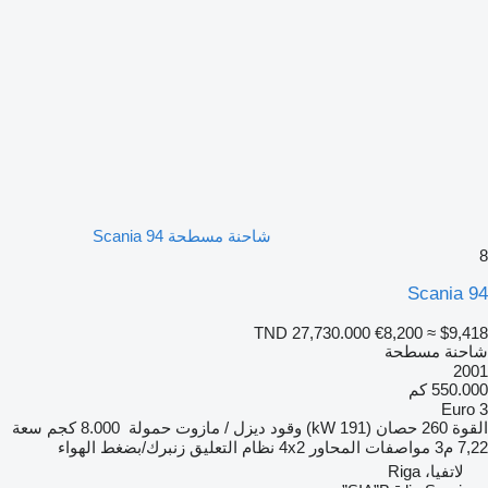
شاحنة مسطحة Scania 94
8
Scania 94
TND 27,730.000
€8,200
≈ $9,418
شاحنة مسطحة
2001
550.000 كم
Euro 3
القوة
260 حصان (191 kW)
وقود
ديزل / مازوت
حمولة
8.000 كجم
سعة
7,22 م3
مواصفات المحاور
4x2
نظام التعليق
زنبرك/بضغط الهواء
لاتفيا، Riga