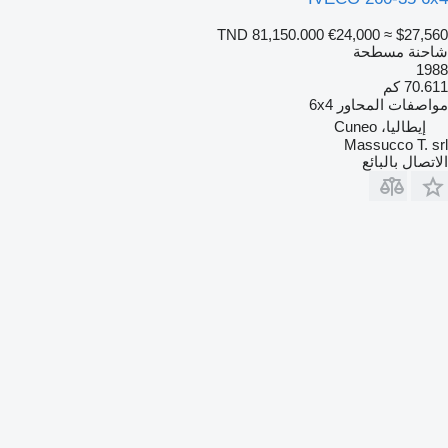
TND 81,150.000
€24,000
≈ $27,560
شاحنة مسطحة
1988
70.611 كم
مواصفات المحاور
6x4
إيطاليا، Cuneo
Massucco T. srl
الاتصال بالبائع