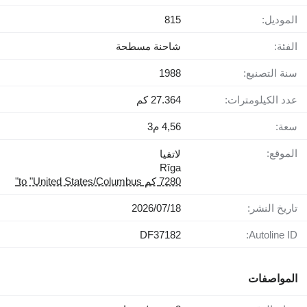
الموديل:
815
الفئة:
شاحنة مسطحة
سنة التصنيع:
1988
عدد الكيلومترات:
27.364 كم
سعة:
4,56 م3
الموقع:
لاتفيا
Rīga
7280 كم to "United States/Columbus"
تاريخ النشر:
18‏/07‏/2026
DF37182
Autoline ID:
المواصفات