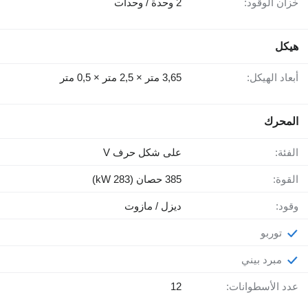
خزان الوقود:
2 وحدة / وحدات
هيكل
أبعاد الهيكل:
3,65 متر × 2,5 متر × 0,5 متر
المحرك
الفئة:
على شكل حرف V
القوة:
385 حصان (283 kW)
وقود:
ديزل / مازوت
توربو
مبرد بيني
عدد الأسطوانات:
12