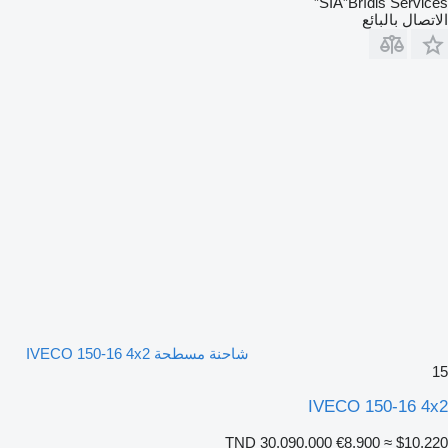
SIA”Brīdis Services”
الاتصال بالبائع
شاحنة مسطحة IVECO 150-16 4x2
15
IVECO 150-16 4x2
TND 30,090.000
€8,900
≈ $10,220