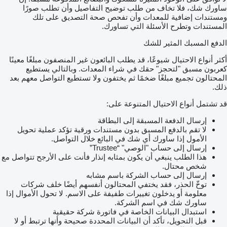
ساورك شك، فلا تخاف من طلب توضيح التفاصيل وأن تطلب صورًا
ومستندات إضافية للمعدات وأن تفحص صحة التصديق على تلك
المستندات وتطرح الأسئلة التي تساورك.
الدفع المسبك المثير للشك
أكثر أنواع الاحتيال شيوعًا، قد يطلب البائعون غير المنصفون مبلغًا معينًا
كعربون مسبق "لتحجز" حقك في شراء المعدات. وبالتالي يستطيع
المحتالون تجميع مبلغًا ضخمًا ثم يختفون ولا تستطيع التواصل معهم بعد
ذلك.
قد تشتمل أنواع الاحتيال المتنوعة على:
إرسال الدفعة المسبقة إلى البطاقة
لا تقم بالدفع المسبق بدون مستندات ورقية تؤكد عملية تحويل
الأمول إذا ساورك أي شك في البائع خلال التواصل.
إرسال إلى حساب "الوصي" “Trustee”
هذا الطلب ينبغي أن يكون بمثابه إنذار فأنت على الأرجح تتواصل مع
شخص محتال.
إرسال إلى حساب الشركة باسم مشابه
توخّ الحذر، فقد يختفي المحتالون أنفسهم أيضًا خلف شركات
معلومة أو يدخلون تغييرات طفيفة على الاسم. لا تحول الأموال إذا
ساورك شك في اسم الشركة.
استبدال البيانات الخاصة في فاتورة شركة حقيقية
قبل التحويل، تأكد أن البيانات المحددة صحيحة وأنها ترتبط أو لا