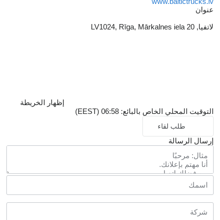
www.baltictrucks.lv
عنوان
لاتفيا, LV1024, Rīga, Mārkalnes iela 20
إظهار الخريطة
التوقيت المحلي الخاص بالبائع: 06:58 (EEST)
طلب لقاء
إرسال الرسالة