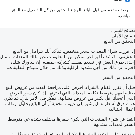
الوصف مقدم من قبل البائع. الرجاء التحقق من كل التفاصيل مع البائع
مباشرة.
نصائح للشراء
نصائح للأمان
التحقق من البائع
إذا قررت شراء المعدات بسعر منخفض، فتأكد أنك تتواصل مع البائع
الحقيقي. اكتشف أكبر قدر ممكن من المعلومات عن مالك المعدات. تتمثل
إحدى طرق الغش في تقديم نفسك كشركة حقيقية. إن ساورك شك،
أخبرنا عن ذلك من أجل تشديد الرقابة وذلك من خلال نموذج التعليقات.
التحقق من السعر
قبل أن تقرر القيام بالشراء، احرص على مراجعة العديد من عروض البيع
بعناية لفهم متوسط تكلفة المعدات التي اخترتها. إذا كان سعر العرض
الذي أعجبك أقل بكثير من عروض مشابهة، ففكر في الأمر بتأنٍ. قد يكون
هناك فرق أسعار هائل يشير إلى عيوب مخفية أو أن البائع يحاول ارتكاب
أعمال احتيالية.
ابتعد عن شراء المنتجات التي يكون سعرها مختلف بشدة عن متوسط
السعر لمعدات مشابهة.
لا توافق على الوعود المثيرة للشكوك والبضائع المدفوعة مسبقًا. إن