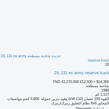
جديدة شاحنة مسطحة ZIL 131 ex army
reserve truck
20
ZIL 131 ex army reserve truck
TND 42,270.000
€12,500
≈ $14,360
شاحنة مسطحة
1986
1.127 كم
القوة
150 حصان (110 kW)
وقود
بنزين
حمولة
4.800 كجم
مواصفات
المحاور
6x6
نظام التعليق
زنبرك/زنبرك
ليتوانيا، Dievogala