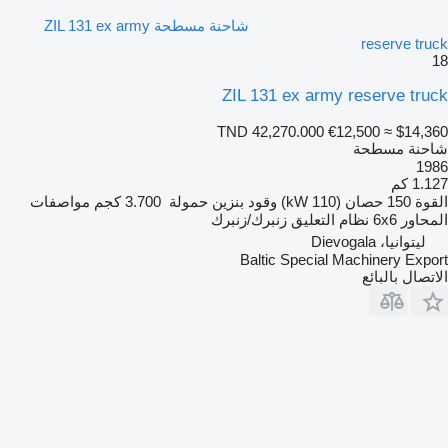
شاحنة مسطحة ZIL 131 ex army
reserve truck
18
ZIL 131 ex army reserve truck
TND 42,270.000
€12,500
≈ $14,360
شاحنة مسطحة
1986
1.127 كم
القوة
150 حصان (110 kW)
وقود
بنزين
حمولة
3.700 كجم
مواصفات
المحاور
6x6
نظام التعليق
زنبرك/زنبرك
ليتوانيا، Dievogala
Baltic Special Machinery Export
الاتصال بالبائع