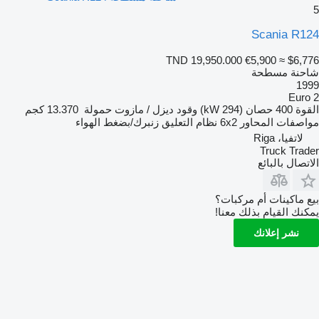
5
Scania R124
TND 19,950.000
€5,900
≈ $6,776
شاحنة مسطحة
1999
Euro 2
القوة
400 حصان (294 kW)
وقود
ديزل / مازوت
حمولة
13.370 كجم
مواصفات المحاور
6x2
نظام التعليق
زنبرك/بضغط الهواء
لاتفيا، Riga
Truck Trader
الاتصال بالبائع
بيع ماكينات أم مركبات؟
يمكنك القيام بذلك معنا!
نشر إعلانك