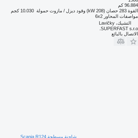
96.884 كم
القوة
283 حصان (208 kW)
وقود
ديزل / مازوت
حمولة
10.030 كجم
مواصفات المحاور
6x2
التشيك، Lavičky
SUPERFAST s.r.o.
الاتصال بالبائع
شاحنة مسطحة Scania R124