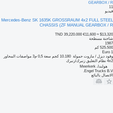
GEARBOX / R
11
فيديو
Mercedes-Benz SK 1635K GROSSRAUM 4x2 FULL STEEL
CHASSIS (ZF MANUAL GEARBOX / R
TND 39,220.000
€11,600
≈ $13,320
شاحنة مسطحة
1987
525.500 كم
Euro 1
وقود
ديزل / مازوت
حمولة
10.180 كجم
سعة
0,5 م3
مواصفات المحاور
4x2
نظام التعليق
زنبرك/زنبرك
هولندا، Meerkerk
Engel Trucks B.V.
الاتصال بالبائع