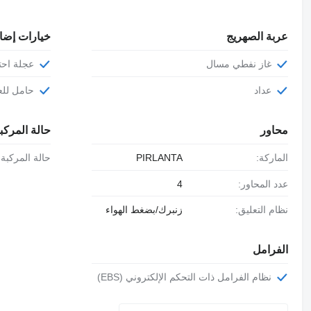
عربة الصهريج
خيارات إضا
غاز نفطي مسال
عجلة احت
عداد
حامل للع
محاور
حالة المركب
الماركة:
PIRLANTA
حالة المركبة:
عدد المحاور:
4
نظام التعليق:
زنبرك/بضغط الهواء
الفرامل
نظام الفرامل ذات التحكم الإلكتروني (EBS)