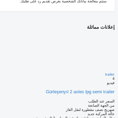
ستتم معالجة بياناتك الشخصية بغرض تقديم رد على طلبك.
إعلانات مماثلة
trailer
4
فيديو
Gürleşenyıl 2 axles lpg semi trailer
السعر عند الطلب
من الجهة الصانعة
صهريج نصف مقطورة لنقل الغاز
حالة المركبة
جديد
نظام التعليق
زنبرك/زنبرك
عدد المحاور
2
0 مقصورة