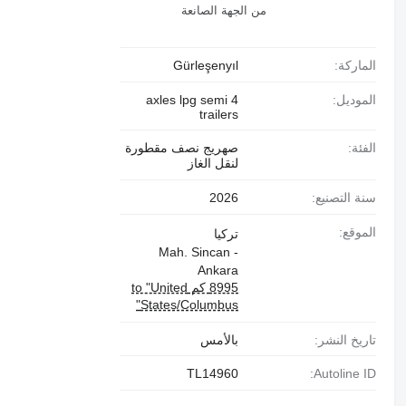
من الجهة الصانعة
الماركة:
Gürleşenyıl
الموديل:
4 axles lpg semi
trailers
الفئة:
صهريج نصف مقطورة
لنقل الغاز
سنة التصنيع:
2026
الموقع:
تركيا
Mah. Sincan -
Ankara
8995 كم to "United
States/Columbus"
تاريخ النشر:
بالأمس
TL14960
Autoline ID: