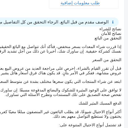
طلب معلومات إضافية
الوصف مقدم من قبل البائع. الرجاء التحقق من كل التفاصيل مع 
نصائح للشراء
نصائح للأمان
التحقق من البائع
إذا قررت شراء المعدات بسعر منخفض، فتأكد أنك تتواصل مع البائع الحق
نفسك كشركة حقيقية. إن ساورك شك، أخبرنا عن ذلك من أجل تشديد الرقاب
التحقق من السعر
قبل أن تقرر القيام بالشراء، احرص على مراجعة العديد من عروض البيع بعن
عروض مشابهة، ففكر في الأمر بتأنٍ. قد يكون هناك فرق أسعار هائل يشير إلى
ابتعد عن شراء المنتجات التي يكون سعرها مختلف بشدة عن متوسط السعر
لا توافق على الوعود المثيرة للشكوك والبضائع المدفوعة مسبقًا. إن ساو
تفحص صحة التصديق على تلك المستندات وتطرح الأسئلة التي تساورك.
الدفع المسبك المثير للشك
أكثر أنواع الاحتيال شيوعًا، قد يطلب البائعون غير المنصفون مبلغًا معينًا 
يختفون ولا تستطيع التواصل معهم بعد ذلك.
قد تشتمل أنواع الاحتيال المتنوعة على: