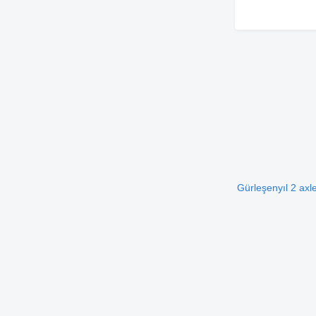
نقل الغاز Gürleşenyıl 2 axles lpg semi