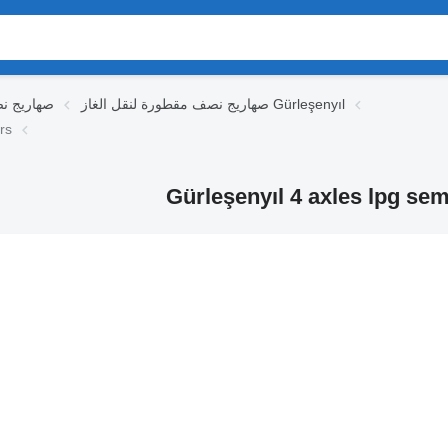
صهاريج نصف مقطورة لنقل الغاز Gürleşenyıl
صهاريج نص
جديد