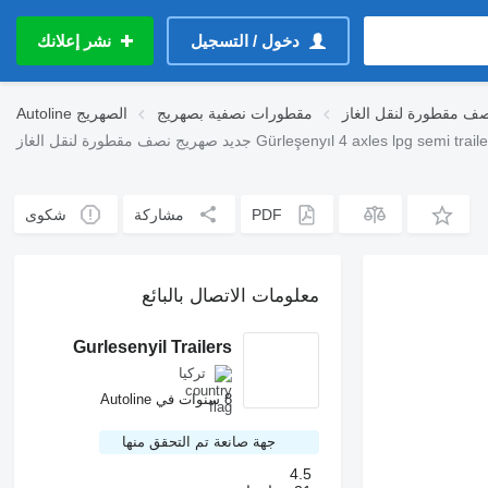
دخول / التسجيل
نشر إعلانك
ف مقطورة لنقل الغاز
مقطورات نصفية بصهريج
الصهريج
Autoline
 صهريج نصف مقطورة لنقل الغاز Gürleşenyıl 4 axles lpg semi trailers
PDF
مشاركة
شكوى
معلومات الاتصال بالبائع
Gurlesenyil Trailers
تركيا
8 سنوات في Autoline
جهة صانعة تم التحقق منها
4.5