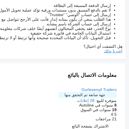
إرسال الدفعة المسبقة إلى البطاقة
لا تقم بالدفع المسبق بدون مستندات ورقية تؤكد عملية تحويل الأمول
إرسال إلى حساب "الوصي" “Trustee”
هذا الطلب ينبغي أن يكون بمثابه إنذار فأنت على الأرجح تتواصل م
إرسال إلى حساب الشركة باسم مشابه
توخّ الحذر، فقد يختفي المحتالون أنفسهم أيضًا خلف شركات معلومة
استبدال البيانات الخاصة في فاتورة شركة حقيقية
قبل التحويل، تأكد أن البيانات المحددة صحيحة وأنها ترتبط أو لا ترتب
هل اكتشفت أي احتيال؟
أخبرنا بذلك
معلومات الاتصال بالبائع
Gurlesenyil Trailers
جهة صانعة تم التحقق منها
متوفرة للبيع:
28 إعلانات
8
سنوات في Autoline
19
سنوات في السوق
4.5
21 مراجعات
الاشتراك بصفحة البائع