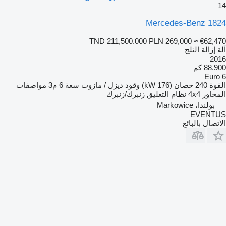
14
Mercedes-Benz 1824
TND 211,500.000
PLN 269,000
≈ €62,470
آلة إزالة الثلج
2016
88.900 كم
Euro 6
القوة
240 حصان (176 kW)
وقود
ديزل / مازوت
سعة
6 م3
مواصفات
المحاور
4x4
نظام التعليق
زنبرك/زنبرك
بولندا، Markowice
EVENTUS
الاتصال بالبائع