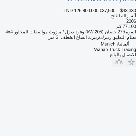
TND 126,900.000
€37,500
≈ $43,330
آلة إزالة الثلج
2006
77.100 كم
القوة
279 حصان (205 kW)
وقود
ديزل / مازوت
مواصفات المحاور
4x4
نظام التعليق
زنبرك/زنبرك
اتساع الخطف
3 متر
ألمانيا، Munich
Wahab Truck Trading
الاتصال بالبائع