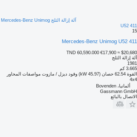
آلة إزالة الثلج Mercedes-Benz Unimog
U52 411
15
Mercedes-Benz Unimog U52 411
TND 60,590.000
€17,900
≈ $20,680
آلة إزالة الثلج
1981
3.665 كم
القوة
62.54 حصان (45.97 kW)
وقود
ديزل / مازوت
مواصفات المحاور
4x4
ألمانيا، Bovenden
Gassmann GmbH
الاتصال بالبائع