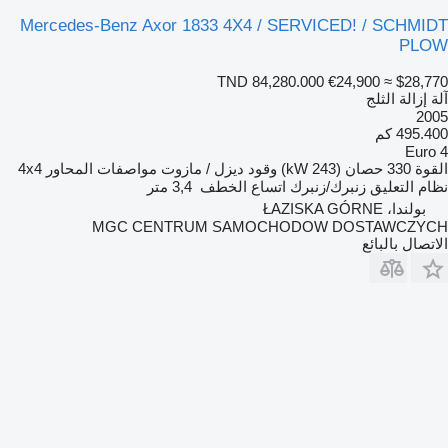
Mercedes-Benz Axor 1833 4X4 / SERVICED! / SCHMIDT
PLOW
TND 84,280.000
€24,900
≈ $28,770
آلة إزالة الثلج
2005
495.400 كم
Euro 4
القوة
330 حصان (243 kW)
وقود
ديزل / مازوت
مواصفات المحاور
4x4
نظام التعليق
زنبرك/زنبرك
اتساع الخطف
3,4 متر
بولندا، ŁAZISKA GÓRNE
MGC CENTRUM SAMOCHODOW DOSTAWCZYCH
الاتصال بالبائع