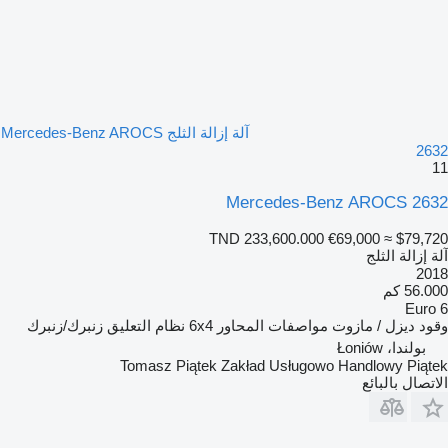
آلة إزالة الثلج Mercedes-Benz AROCS
2632
11
Mercedes-Benz AROCS 2632
TND 233,600.000
€69,000
≈ $79,720
آلة إزالة الثلج
2018
56.000 كم
Euro 6
وقود
ديزل / مازوت
مواصفات المحاور
6x4
نظام التعليق
زنبرك/زنبرك
بولندا، Łoniów
Tomasz Piątek Zakład Usługowo Handlowy Piątek
الاتصال بالبائع