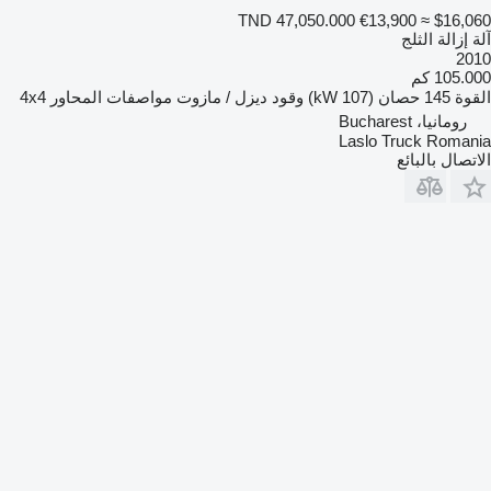
TND 47,050.000
€13,900
≈ $16,060
آلة إزالة الثلج
2010
105.000 كم
القوة
145 حصان (107 kW)
وقود
ديزل / مازوت
مواصفات المحاور
4x4
رومانيا، Bucharest
Laslo Truck Romania
الاتصال بالبائع