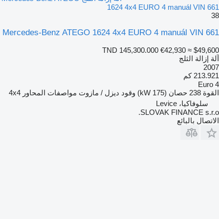
1624 4x4 EURO 4 manuál VIN 661
38
Mercedes-Benz ATEGO 1624 4x4 EURO 4 manuál VIN 661
TND 145,300.000
€42,930
≈ $49,600
آلة إزالة الثلج
2007
213.921 كم
Euro 4
القوة
238 حصان (175 kW)
وقود
ديزل / مازوت
مواصفات المحاور
4x4
سلوفاكيا، Levice
SLOVAK FINANCE s.r.o.
الاتصال بالبائع