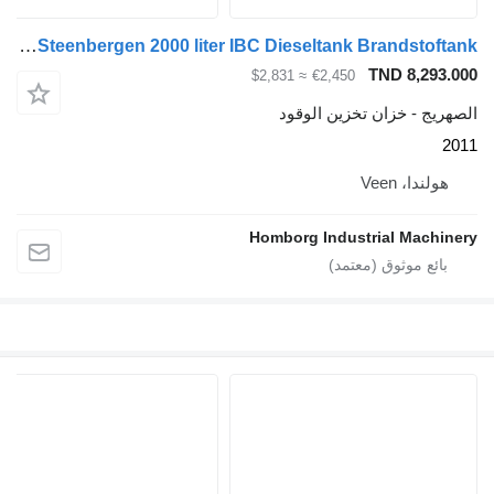
Kiwa IBC Steenbergen 2000 liter IBC Dieseltank Brandstoftank
TND 
≈ $2,831
€2,450
خزان تخزين الوقود
Vee
Homborg Industrial 