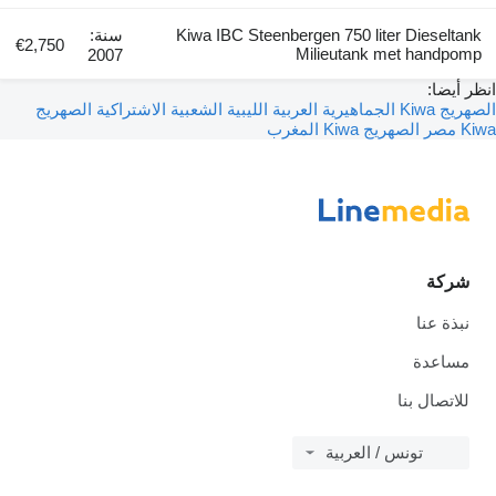
Kiwa IBC Steenbergen 750 liter 
سنة:
€2,750
Milieutank met
2007
الصهريج
هريج Kiwa المغرب
نا
نس / العربية