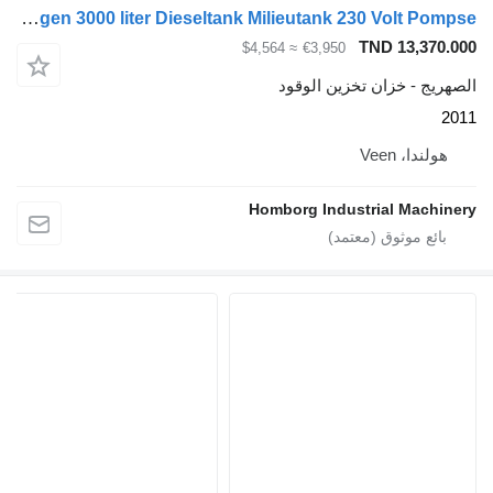
Kiwa IBC Steenbergen 3000 liter Dieseltank Milieutank 230 Volt Pompse
TND 13
≈ $4,564
€3,950
خزان تخزين الوقود
Vee
Homborg Industrial 