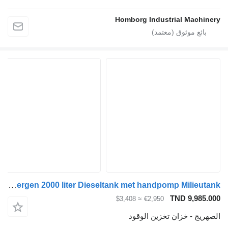
Homborg Industrial 
Kiwa IBC Steenbergen 2000 liter Dieseltank met handpomp Milieutank
TND 
≈ $3,408
€2,950
خزان تخزين الوقود