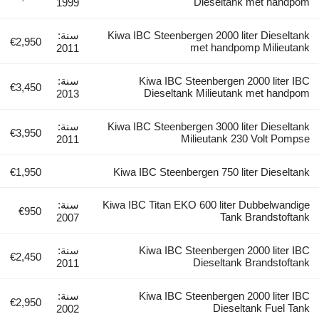
Dieseltank me
1999
Kiwa IBC Steenbergen 2000 liter 
سنة:
€2,950
met handpomp M
2011
Kiwa IBC Steenbergen 2000
سنة:
€3,450
Dieseltank Milieutank me
2013
Kiwa IBC Steenbergen 3000 liter 
سنة:
€3,950
Milieutank 230 V
2011
€1,950
Kiwa IBC Steenbergen 750 liter 
Kiwa IBC Titan EKO 600 liter Dub
سنة:
€950
Tank Bra
2007
Kiwa IBC Steenbergen 2000
سنة:
€2,450
Dieseltank Bra
2011
Kiwa IBC Steenbergen 2000
سنة:
€2,950
Dieseltank
2002