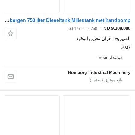
Kiwa IBC Steenbergen 750 liter Dieseltank Milieutank met handpomp
TND 
≈ $3,177
€2,750
خزان تخزين الوقود
Vee
Homborg Industrial 