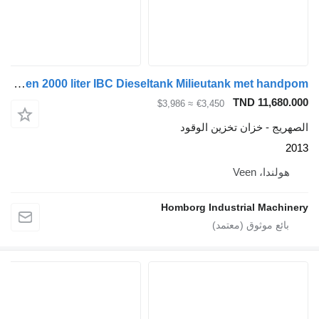
Kiwa IBC Steenbergen 2000 liter IBC Dieseltank Milieutank met handpom
TND 1
≈ $3,986
€3,450
خزان تخزين الوقود
Vee
Homborg Industrial 