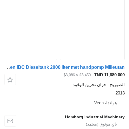
Kiwa IBC Steenbergen IBC Dieseltank 2000 liter met handpomp Milieutan
TND 1
≈ $3,986
€3,450
خزان تخزين الوقود
Vee
Homborg Industrial 