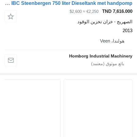
Kiwa IBC Steenbergen 750 liter Dieseltank met handpomp
TND 
≈ $2,600
€2,250
خزان تخزين الوقود
Vee
Homborg Industrial 