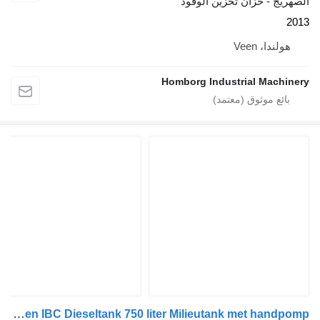
خزان تخزين الوقود
Vee
Homborg Industrial 
Kiwa IBC Steenbergen IBC Dieseltank 750 liter Milieutank met handpomp