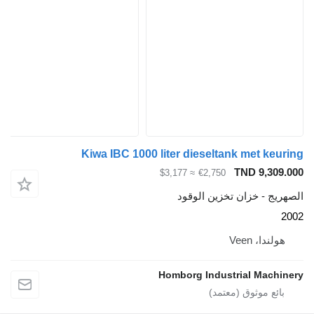
Kiwa IBC 1000 liter dieseltank me
TND 
≈ $3,177
€2,750
خزان تخزين الوقود
Vee
Homborg Industrial 