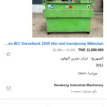
Kiwa IBC Steenbergen IBC Dieseltank 2000 liter met handpomp Milieutan
TND 1
≈ $3,986
€3,450
خزان تخزين الوقود
Vee
Homborg Industrial 