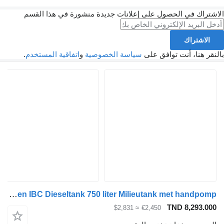
 الحصول على إعلانات جديدة منشورة في هذا القسم
أنت توافق على
سياسة الخصوصية
و
اتفاقية المستخدم
.
Kiwa IBC Steenbergen IBC Dieseltank 750 liter Milieutank met handpomp
TND 
≈ $2,831
€2,450