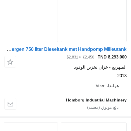
Kiwa IBC Steenbergen 750 liter Dieseltank met Handpomp Milieutank
TND 
≈ $2,831
€2,450
خزان تخزين الوقود
Vee
Homborg Industrial 