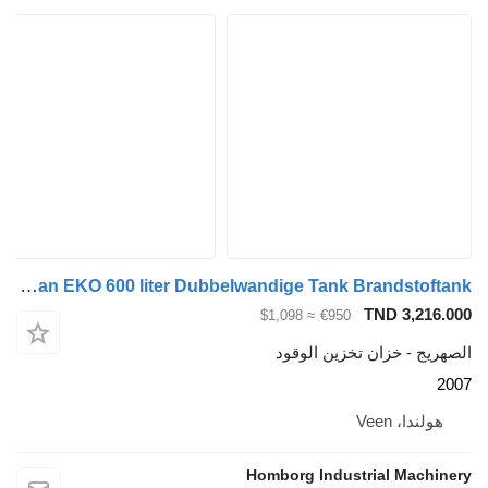
Kiwa IBC Titan EKO 600 liter Dubbelwandige Tank Brandstoftank
TND 
≈ $1,098
€950
خزان تخزين الوقود
Vee
Homborg Industrial 