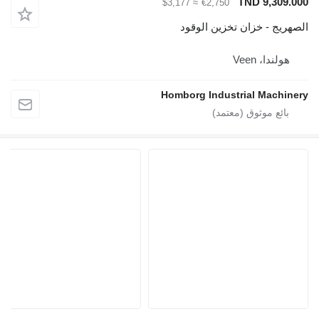
TND 
≈ $3,177
€2,750
خزان تخزين الوقود
Vee
Homborg Industrial 