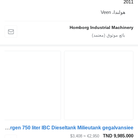
Vee
Homborg Industrial 
Kiwa IBC Steenbergen 750 liter IBC Dieseltank Milieutank gegalvansiee
TND 
≈ $3,408
€2,950