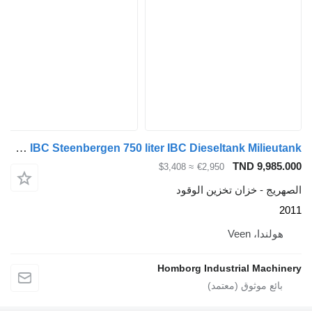
Kiwa IBC Steenbergen 750 liter IBC Dieseltank Milieutank
TND 
≈ $3,408
€2,950
خزان تخزين الوقود
Vee
Homborg Industrial 