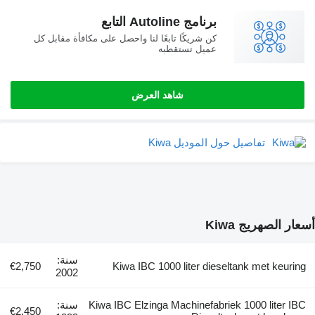
برنامج Autoline التابع
كن شريكًا تابعًا لنا واحصل على مكافأة مقابل كل
عميل تستقطبه
شاهد العرض
فاصيل حول الموديل Kiwa
ج Kiwa
سنة:
€2,750
Kiwa IBC 1000 liter dieseltank m
2002
Kiwa IBC Elzinga Machinefabriek 1000
سنة:
€2,450