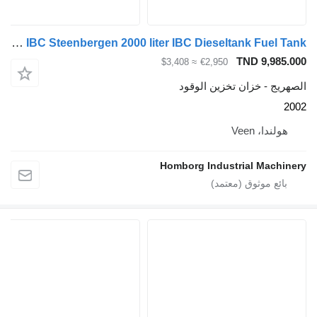
Kiwa IBC Steenbergen 2000 liter IBC Dieseltank Fuel Tank
TND 
≈ $3,408
€2,950
خزان تخزين الوقود
Vee
Homborg Industrial 