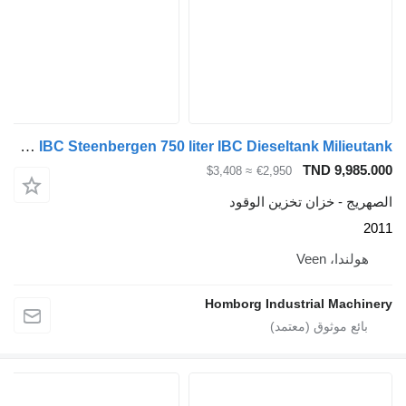
Kiwa IBC Steenbergen 750 liter IBC Dieseltank Milieutank
TND 
≈ $3,408
€2,950
خزان تخزين الوقود
Vee
Homborg Industrial 