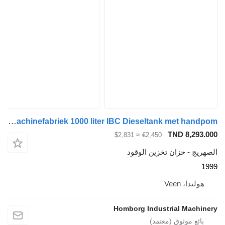
Kiwa IBC Elzinga Machinefabriek 1000 liter IBC Dieseltank met handpom
TND 
≈ $2,831
€2,450
خزان تخزين الوقود
Vee
Homborg Industrial 