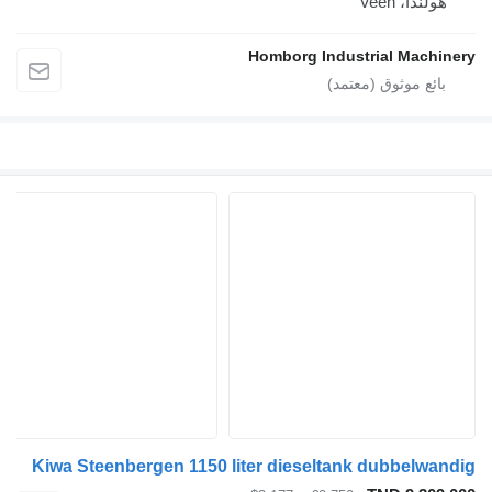
Vee
Homborg Industrial 
Kiwa Steenbergen 1150 liter dieseltank dubb