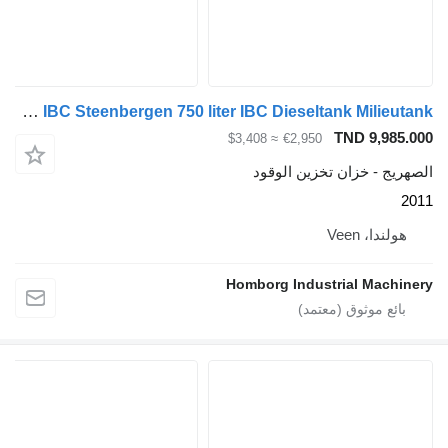
Kiwa IBC Steenbergen 750 liter IBC Dieseltank Milieutank
TND 
≈ $3,408
€2,950
خزان تخزين الوقود
Vee
Homborg Industrial 