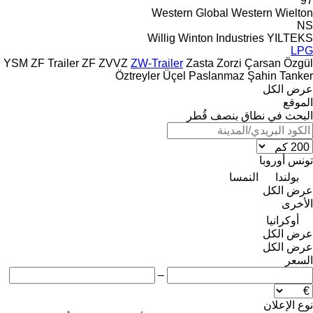
97
Western Global
Western
Wielton
NS
Willig
Winton Industries
YILTEKS
LPG
YSM
ZF Trailer
ZF
ZVVZ
ZW-Trailer
Zasta
Zorzi
Çarsan
Özgül
Öztreyler
Üçel Paslanmaz
Şahin Tanker
عرض الكل
الموقع
البحث في نطاق بنصف قُطر
تونس
أوروبا
بولندا
النمسا
عرض الكل
الأخرى
أوكرانيا
عرض الكل
عرض الكل
السعر
–
نوع الإعلان