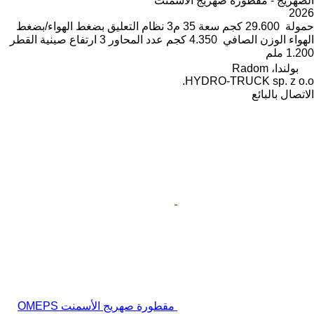
الصهريج - مقطورة صهريج الأسمنت
2026
حمولة
29.600 كجم
سعة
35 م3
نظام التعليق
بضغط الهواء/بضغط
الهواء
الوزن الصافي
4.350 كجم
عدد المحاور
3
ارتفاع صينية القطر
1.200 ملم
بولندا، Radom
HYDRO-TRUCK sp. z o.o.
الاتصال بالبائع
مقطورة صهريج الأسمنت OMEPS