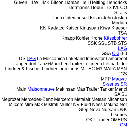
Güven
HLW
HMK Bilcon
Harsan
Heil
Heitling
Hendricks
Hermanns
Hobur
IBS
IVECO
Stralis
Indox
Interconsult
Isisan
Jeho
Joskin
Modulo
KN
Kadatec
Kaiser
Kingspan
Kiwa
Klaeser
TSA
Knapp
Kohler
Krone
Kässbohrer
SSK
SSL
STB
STS
LAG
GSA
O-3
0-3
LDS
LPG
La Meccanica
Lakeland Innovator
Lambrecht
Langendorf
Lanz+Marti
LeciTrailer
Leciñena
Letina
Lider
Lindner & Fischer
Lindner
Lion
Lions
M-TEC
M3
MAFA
MAN
TGS
MPP
Magyar
S-series
SR
Main
Maisonneuve
Makinsan
Mas Trailer Tanker
Menci
SA
SL
Meprozet
Mercedes-Benz
Merceron
Metalair
Metsan
Micansan
Milcom
Mim-Mak
Mistrall
Müller
NV-Fluid
Ness Makina
Nor
Slep
Nova
Nursan
O&K
L-series
OKT Trailer
OMEPS
CM