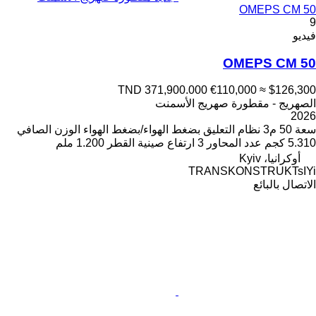
OMEPS CM 50
9
فيديو
OMEPS CM 50
TND 371,900.000
€110,000
≈ $126,300
الصهريج - مقطورة صهريج الأسمنت
2026
سعة
50 م3
نظام التعليق
بضغط الهواء/بضغط الهواء
الوزن الصافي
5.310 كجم
عدد المحاور
3
ارتفاع صينية القطر
1.200 ملم
أوكرانيا، Kyiv
TRANSKONSTRUKTsIYi
الاتصال بالبائع