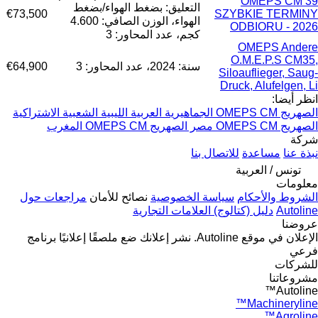
OMEPS CM 39
التعليق: بضغط الهواء/بضغط
€73,500
SZYBKIE TERMINY
الهواء، الوزن الصافي: 4.600
ODBIORU - 2026
كجم، عدد المحاور: 3
OMEPS Andere
O.M.E.P.S CM35,
سنة: 2024، عدد المحاور: 3
€64,900
Siloauflieger, Saug-
Druck, Alufelgen, Li
انظر أيضا:
الصهريج OMEPS CM الجماهيرية العربية الليبية الشعبية الاشتراكية
الصهريج OMEPS CM مصر
الصهريج OMEPS CM المغرب
شركة
نبذة عنا
مساعدة
للاتصال بنا
تونس / العربية
معلومات
الشروط والأحكام
سياسة الخصوصية
نصائح للأمان
مراجعات حول
Autoline
دليل (كتالوج) العلامات التجارية
عروضنا
الإعلان في موقع Autoline.
نشر إعلانك
ضع ملصقًا إعلانيًا
برنامج
فرعي
للشركات
مشروعاتنا
Autoline™
Machineryline™
Agroline™