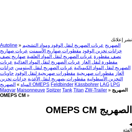
نشر إعلانك
الصهريج
عربات الصهريج لنقل الوقود ومواد التشحيم
»
Autoline
خزانات تخزين الوقود
مقطورات صهاريج الأسمنت
عربات صهاريج
نصف مقطورة
عربات الصهريج لنقل المواد العلفية
صهاريج نصف
مقطورة لنقل الغاز
عربات الصهريج لنقل المواد الغذائية
عربات
الصهريج لنقل المواد الكيميائية
عربات الصهريج لنقل البيتومين
خزانات
الغاز
مقطورات صهريجية
مقطورات صهريجية لنقل الوقود
حاويات
التخزين الأسطوانية
مقطورات بصهريج لنقل الأغذية
خزانات تخزين
LPG
LAG
Kässbohrer
Feldbinder
الصهريج OMEPS
المياه
»
الصهريج
»
ZW-Trailer
Titan
Tank
Spitzer
Maisonneuve
Magyar
OMEPS CM
»
الصهريج OMEPS CM
الفئة