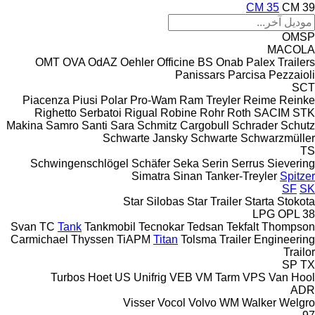
CM 35
CM 39
OMSP
MACOLA
OMT
OVA
OdAZ
Oehler
Officine BS
Onab
Palex Trailers
Panissars
Parcisa
Pezzaioli
SCT
Piacenza
Piusi
Polar
Pro-Wam
Ram Treyler
Reime
Reinke
Righetto Serbatoi
Rigual
Robine
Rohr
Roth
SACIM
STK
Makina
Samro
Santi
Sara
Schmitz Cargobull
Schrader
Schutz
Schwarte Jansky
Schwarte
Schwarzmüller
TS
Schwingenschlögel
Schäfer
Seka
Serin
Serrus
Sievering
Simatra
Sinan Tanker-Treyler
Spitzer
SF
SK
Star Silobas
Star Trailer
Starta
Stokota
LPG
OPL 38
Svan
TC
Tank
Tankmobil
Tecnokar
Tedsan
Tekfalt
Thompson
Carmichael
Thyssen
TiAPM
Titan
Tolsma
Trailer Engineering
Trailor
SP
TX
Turbos Hoet
US
Unifrig
VEB
VM Tarm
VPS
Van Hool
ADR
Visser
Vocol
Volvo
WM
Walker
Welgro