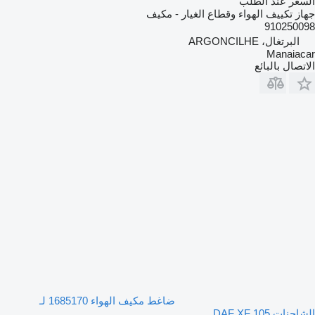
السعر عند الطلب
جهاز تكييف الهواء وقطاع الغيار - مكيف
910250098
البرتغال، ARGONCILHE
Manaiacar
الاتصال بالبائع
ضاغط مكيف الهواء 1685170 لـ
الشاحنات DAF XF 105