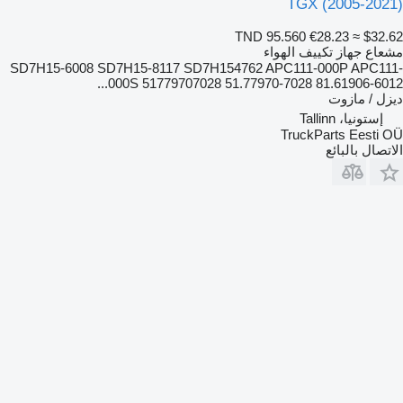
TGX (2005-2021)
TND 95.560
€28.23
≈ $32.62
مشعاع جهاز تكييف الهواء
SD7H15-6008 SD7H15-8117 SD7H154762 APC111-000P APC111-
000S 51779707028 51.77970-7028 81.61906-6012...
ديزل / مازوت
إستونيا، Tallinn
TruckParts Eesti OÜ
الاتصال بالبائع