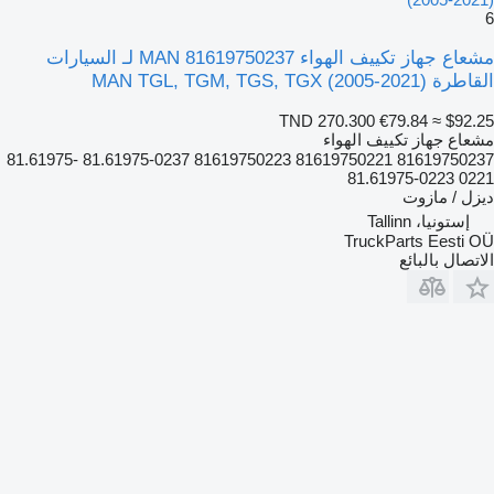
6
مشعاع جهاز تكييف الهواء MAN 81619750237 لـ السيارات
القاطرة MAN TGL, TGM, TGS, TGX (2005-2021)
TND 270.300
€79.84
≈ $92.25
مشعاع جهاز تكييف الهواء
81619750237 81619750221 81619750223 81.61975-0237 81.61975-
0221 81.61975-0223
ديزل / مازوت
إستونيا، Tallinn
TruckParts Eesti OÜ
الاتصال بالبائع