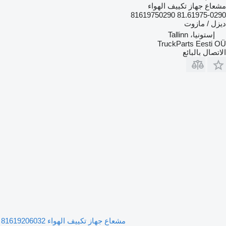
مشعاع جهاز تكييف الهواء
81.61975-0290 81619750290
ديزل / مازوت
إستونيا، Tallinn
TruckParts Eesti OÜ
الاتصال بالبائع
مشعاع جهاز تكييف الهواء 81619206032