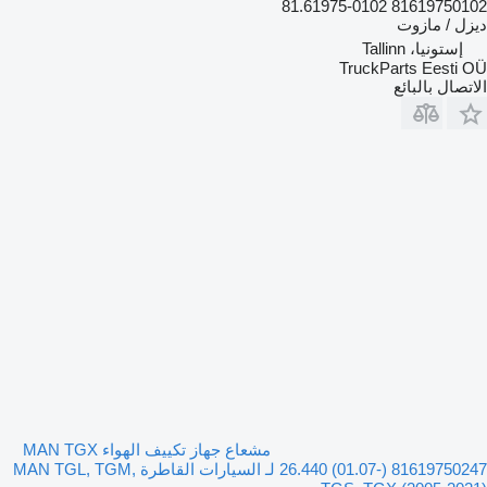
81619750102 81.61975-0102
ديزل / مازوت
إستونيا، Tallinn
TruckParts Eesti OÜ
الاتصال بالبائع
مشعاع جهاز تكييف الهواء MAN TGX
26.440 (01.07-) 81619750247 لـ السيارات القاطرة MAN TGL, TGM,