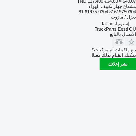
TND 117.400
€34.68
≈ $40.07
مشعاع جهاز تكييف الهواء
81619750304 81.61975-0304
ديزل / مازوت
إستونيا، Tallinn
TruckParts Eesti OÜ
الاتصال بالبائع
بيع ماكينات أم مركبات؟
يمكنك القيام بذلك معنا!
نشر إعلانك