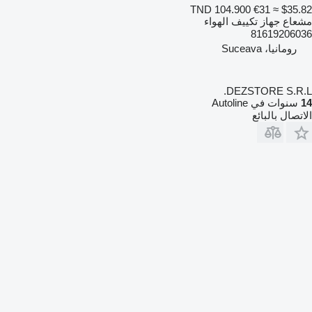
TND 104.900
€31
≈ $35.82
مشعاع جهاز تكييف الهواء
81619206036
رومانيا، Suceava
DEZSTORE S.R.L.
14
سنوات في Autoline
الاتصال بالبائع