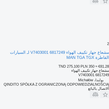
2
مشعاع جهاز تكييف الهواء 6817249 V7403001 لـ السيارات
القاطرة MAN TGA TGX
TND 275.100
PLN 350
≈ €81.28
مشعاع جهاز تكييف الهواء
6817249 V7403001
بولندا، Michałów
QINDITO SPÓŁKA Z OGRANICZONĄ ODPOWIEDZIALNOŚCIĄ
الاتصال بالبائع