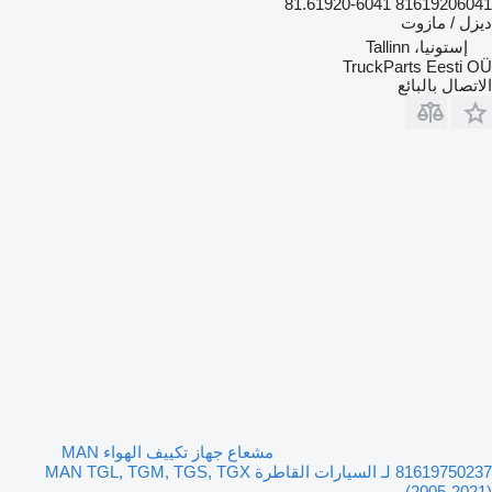
81619206041 81.61920-6041
ديزل / مازوت
إستونيا، Tallinn
TruckParts Eesti OÜ
الاتصال بالبائع
مشعاع جهاز تكييف الهواء MAN
81619750237 لـ السيارات القاطرة MAN TGL, TGM, TGS, TGX
(2005-2021)