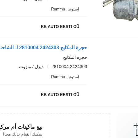
إستونيا، Rummu
KB AUTO EESTI OÜ
حجرة المكابح 2424303 2810004 لـ الشاحنات Scania L,P,G,R,S-series (2016-)
حجرة المكابح
2424303 2810004
ديزل / مازوت
إستونيا، Rummu
KB AUTO EESTI OÜ
بيع ماكينات أم مرك
يمكنك القيام بذلك معنا!