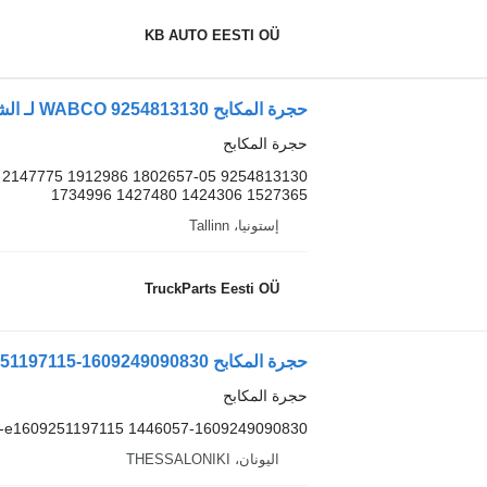
KB AUTO EESTI OÜ
حجرة المكابح WABCO 9254813130 لـ الشاحنات Scania P,G,R,T-series (2004-2017)
حجرة المكابح
017119 2147775 1912986 1802657
1734996 1427480 1424306 1527365
إستونيا، Tallinn
TruckParts Eesti OÜ
حجرة المكابح 1609249090830-scaled-e1609251197115 لـ الشاحنات Scania
حجرة المكابح
1609249090830-scaled-e1609251197115 1446057
اليونان، THESSALONIKI