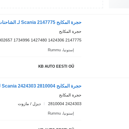
حجرة المكابح Scania 2147775 لـ الشاحنات Scania P,G,R,T-series (2004-2017)
حجرة المكابح
2147775 1424306 1427480 1734996 1802657 1912986 1527365
إستونيا، Rummu
KB AUTO EESTI OÜ
حجرة المكابح Scania 2424303 2810004 لـ الشاحنات Scania L,P,G,R,S-series (2016-)
حجرة المكابح
2424303 2810004
ديزل / مازوت
إستونيا، Rummu