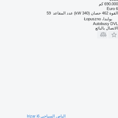
690.000 كم
Euro 6
القوة
462 حصان (340 kW)
عدد المقاعد
59
بولندا، Łopuszno
Autobusy DVL
الاتصال بالبائع
الباص السياحي Irizar i6