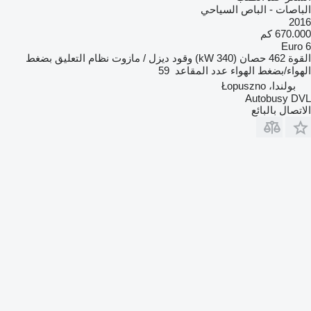
الباصات - الباص السياحي
2016
670.000 كم
Euro 6
القوة
462 حصان (340 kW)
وقود
ديزل / مازوت
نظام التعليق
بضغط
الهواء/بضغط الهواء
عدد المقاعد
59
بولندا، Łopuszno
Autobusy DVL
الاتصال بالبائع