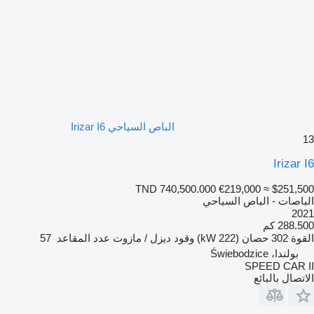
الباص السياحي Irizar I6
13
Irizar I6
TND 740,500.000
€219,000
≈ $251,500
الباصات - الباص السياحي
2021
288.500 كم
القوة
302 حصان (222 kW)
وقود
ديزل / مازوت
عدد المقاعد
57
بولندا، Świebodzice
SPEED CAR II
الاتصال بالبائع