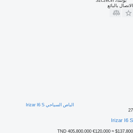
بولندا، Szczecin
الاتصال بالبائع
الباص السياحي Irizar I6 S
27
Irizar I6 S
TND 405,800.000
€120,000
≈ $137,800