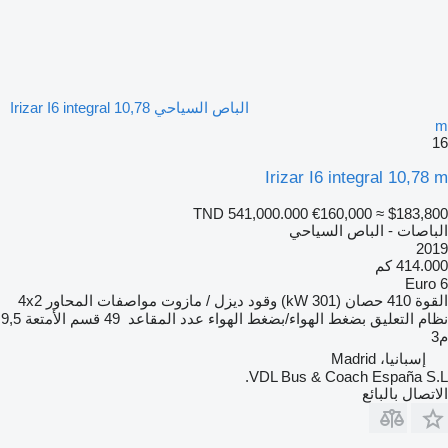
الباص السياحي Irizar I6 integral 10,78
m
16
Irizar I6 integral 10,78 m
TND 541,000.000
€160,000
≈ $183,800
الباصات - الباص السياحي
2019
414.000 كم
Euro 6
القوة
410 حصان (301 kW)
وقود
ديزل / مازوت
مواصفات المحاور
4x2
نظام التعليق
بضغط الهواء/بضغط الهواء
عدد المقاعد
49
قسم الأمتعة
9,5
م3
إسبانيا، Madrid
VDL Bus & Coach España S.L.
الاتصال بالبائع