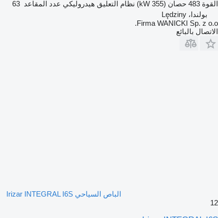
القوة
483 حصان (355 kW)
نظام التعليق
هيدروليكي
عدد المقاعد
63
بولندا، Lędziny
Firma WANICKI Sp. z o.o.
الاتصال بالبائع
الباص السياحي Irizar INTEGRAL I6S
12