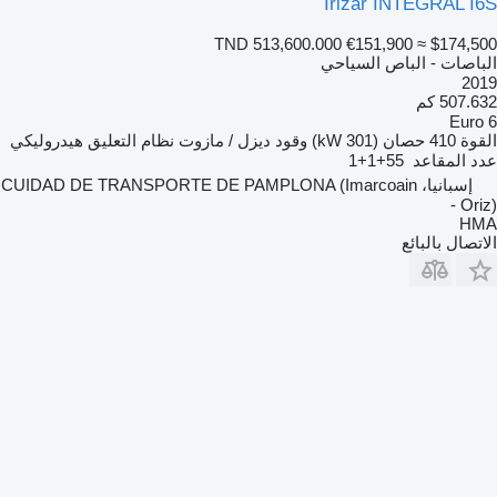
Irizar INTEGRAL I6S
TND 513,600.000
€151,900
≈ $174,500
الباصات - الباص السياحي
2019
507.632 كم
Euro 6
القوة
410 حصان (301 kW)
وقود
ديزل / مازوت
نظام التعليق
هيدروليكي
عدد المقاعد
55+1+1
إسبانيا، CUIDAD DE TRANSPORTE DE PAMPLONA (Imarcoain
- Oriz)
HMA
الاتصال بالبائع