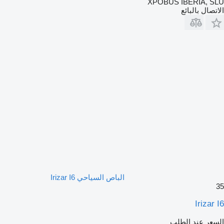
XPOBUS IBERIA, SLU
الاتصال بالبائع
الباص السياحي Irizar I6
35
Irizar I6
السعر عند الطلب