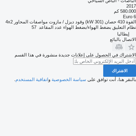
الباصات - الباص السياحي
2017
580.000 كم
Euro 6
القوة
410 حصان (301 kW)
وقود
ديزل / مازوت
مواصفات المحاور
4x2
نظام التعليق
بضغط الهواء/بضغط الهواء
عدد المقاعد
57
إيطاليا
الاتصال بالبائع
الاشتراك في الحصول على إعلانات جديدة منشورة في هذا القسم
الاشتراك
بالنقر هنا، أنت توافق على
سياسة الخصوصية
و
اتفاقية المستخدم
.