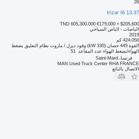
26
Irizar I6 13.37
TND 605,300.000
€179,000
≈ $205,600
الباصات - الباص السياحي
2019
424.050 كم
القوة
449 حصان (330 kW)
وقود
ديزل / مازوت
نظام التعليق
بضغط
الهواء/بضغط الهواء
عدد المقاعد
51
فرنسا، Saint-Mard
MAN Used Truck Center RHA FRANCE
الاتصال بالبائع