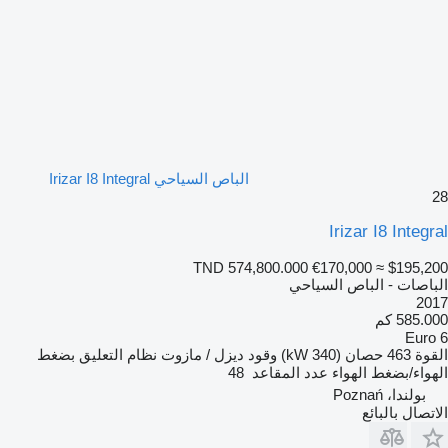
الباص السياحي Irizar I8 Integral
28
Irizar I8 Integral
TND 574,800.000
€170,000
≈ $195,200
الباصات - الباص السياحي
2017
585.000 كم
Euro 6
القوة
463 حصان (340 kW)
وقود
ديزل / مازوت
نظام التعليق
بضغط
الهواء/بضغط الهواء
عدد المقاعد
48
بولندا، Poznań
الاتصال بالبائع