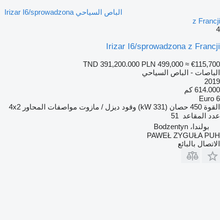
الباص السياحي Irizar I6/sprowadzona
z Francji
4
Irizar I6/sprowadzona z Francji
TND 391,200.000
PLN 499,000
≈ €115,700
الباصات - الباص السياحي
2019
614.000 كم
Euro 6
القوة
450 حصان (331 kW)
وقود
ديزل / مازوت
مواصفات المحاور
4x2
عدد المقاعد
51
بولندا، Bodzentyn
PAWEŁ ZYGUŁA PUH
الاتصال بالبائع