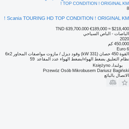
TOP CONDITION ! ORIGINAL KM !
8
Scania TOURING HD TOP CONDITION ! ORIGINAL KM !
TND 639,700.000
€189,000
≈ $218,400
الباصات - الباص السياحي
2020
450.000 كم
Euro 6
القوة
450 حصان (331 kW)
وقود
ديزل / مازوت
مواصفات المحاور
6x2
نظام التعليق
بضغط الهواء/بضغط الهواء
عدد المقاعد
59
بولندا، Księżyno
Przewóz Osób Mikrobusem Dariusz Bagiński
الاتصال بالبائع