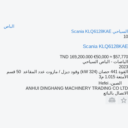
الباص
السياحي Scania KLQ6128KAE
10
Scania KLQ6128KAE
TND 169,200.000
€50,000
≈ $57,770
الباصات - الباص السياحي
2023
القوة
441 حصان (324 kW)
وقود
ديزل / مازوت
عدد المقاعد
50
قسم
الأمتعة
1.015 م3
الصين، Hefei
ANHUI DINGHANG MACHINERY TRADING CO LTD
الاتصال بالبائع