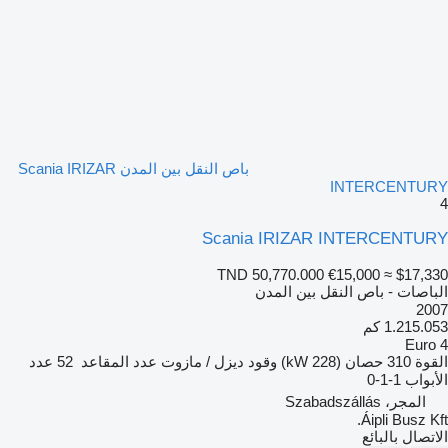
باص النقل بين المدن Scania IRIZAR
INTERCENTURY
4
Scania IRIZAR INTERCENTURY
TND 50,770.000
€15,000
≈ $17,330
الباصات - باص النقل بين المدن
2007
1.215.053 كم
Euro 4
القوة
310 حصان (228 kW)
وقود
ديزل / مازوت
عدد المقاعد
52
عدد
الأبواب
1-1-0
المجر، Szabadszállás
Áipli Busz Kft.
الاتصال بالبائع