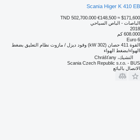
Scania Higer K 410 EB
TND 502,700.000
€148,500
≈ $171,600
الباصات - الباص السياحي
2018
608.000 كم
Euro 6
القوة
411 حصان (302 kW)
وقود
ديزل / مازوت
نظام التعليق
بضغط
الهواء/بضغط الهواء
التشيك، Chrášťany
Scania Czech Republic s.r.o. - BUS
الاتصال بالبائع