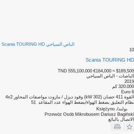
الباص السياحي Scania TOURING HD
10
Scania TOURING HD
TND 555,100.000
€164,000
≈ $189,500
الباصات - الباص السياحي
2019
320.000 كم
Euro 6
القوة
411 حصان (302 kW)
وقود
ديزل / مازوت
مواصفات المحاور
4x2
نظام التعليق
بضغط الهواء/بضغط الهواء
عدد المقاعد
51
بولندا، Księżyno
Przewóz Osób Mikrobusem Dariusz Bagiński
الاتصال بالبائع