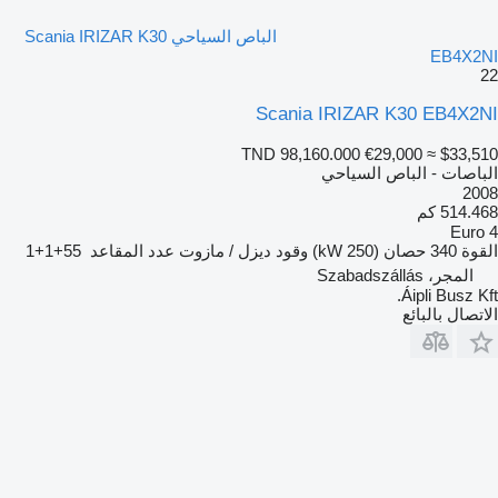
الباص السياحي Scania IRIZAR K30
EB4X2NI
22
Scania IRIZAR K30 EB4X2NI
TND 98,160.000
€29,000
≈ $33,510
الباصات - الباص السياحي
2008
514.468 كم
Euro 4
القوة
340 حصان (250 kW)
وقود
ديزل / مازوت
عدد المقاعد
55+1+1
المجر، Szabadszállás
Áipli Busz Kft.
الاتصال بالبائع