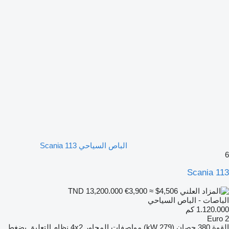
الباص السياحي Scania 113
6
Scania 113
€3,900
≈ $4,506
TND 13,200.000
الباصات - الباص السياحي
1.120.000 كم
Euro 2
القوة
380 حصان (279 kW)
مواصفات المحاور
4x2
نظام التعليق
بضغط