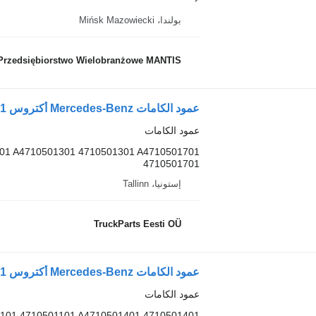
بولندا، Mińsk Mazowiecki
Przedsiębiorstwo Wielobranżowe MANTIS
عمود الكامات
01 A4710501301 4710501301 A4710501701
4710501701
إستونيا، Tallinn
TruckParts Eesti OÜ
عمود الكامات
101 4710501101 A4710501401 4710501401