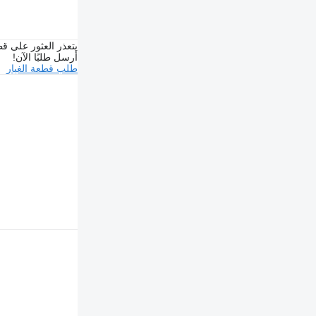
يتعذر العثور على قط
أرسل طلبًا الآن!
طلب قطعة الغيار