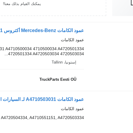
يمكنك القيام بذلك معنا!
عمود الكامات
31 A4710500034 4710500034 A4720501334
4720501334 A4720503034 4720503034...
إستونيا، Tallinn
TruckParts Eesti OÜ
عمود الكامات A4710503031 لـ السيارات القاطرة Mercedes-Benz ACTROS MP4
عمود الكامات
 A4720504334, A4710551151, A4720503334