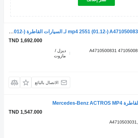
عمود الكامات Mercedes-Benz أكتروس mp4 2551 (01.12-) A4710500831 لـ السيارات القاطرة Mercedes-Benz Actros MP4 Antos Arocs (2012-)
TND 1,692.000
A4710500831 47105008
ديزل /
مازوت
الاتصال بالبائع
TND 1,547.000
A4710503031,