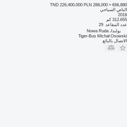
TND 226,400.000
PLN 288,000
≈ €66,880
الباص السياحي
2016
312.655 كم
عدد المقاعد
29
بولندا، Nowa Ruda
Tiger-Bus Michał Osowski
الاتصال بالبائع