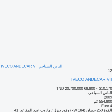
الباص السياحي IVECO ANDECAR VII
12
IVECO ANDECAR VII
TND 29,790.000
€8,800
≈ $10,170
الباص السياحي
2009
554.800 كم
Euro 4
القوة
250 حصان (184 kW)
وقود
ديزل / مازوت
عدد المقاعد
41