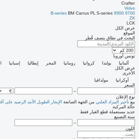
Crafter
Volvo
B-series
BM
Carrus
PL
S-series
9900
9700
ZK
LCK
عرض الكل
الموقع
البحث في نطاق بنصف قُطر
تونس
أوروبا
ألمانيا
بولندا
كرواتيا
رومانيا
المجر
إيطاليا
إسبانيا
ا
عرض الكل
الأخرى
أوكرانيا
مولدافيا
السعر
–
نوع الإعلان
بيع
تأجير
المزاد العلني
من الجهة الصانعة
الإيجار الطويل الأمد
الرصيد
على أق
حالة المركبة
جديد
مستعملة
قطع الغيار فقط
سنة التصنيع
–
اللون