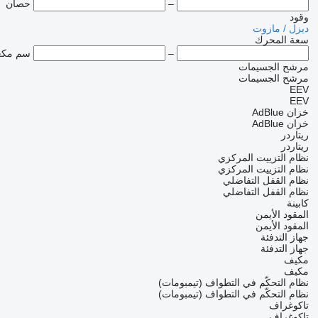
–
حصان
وقود
ديزل / مازوت
سعة المحرك
–
سم مك
مرشح الجسيمات
مرشح الجسيمات
EEV
EEV
خزان AdBlue
خزان AdBlue
ريتاردر
ريتاردر
نظام التزييت المركزي
نظام التزييت المركزي
نظام القفل التفاضلي
نظام القفل التفاضلي
كابينة
المقود الأيمن
المقود الأيمن
جهاز التدفئة
جهاز التدفئة
مكيف
مكيف
نظام التحكّم في التطواف (تيمبومات)
نظام التحكّم في التطواف (تيمبومات)
تاكوغراف
تاكوغراف