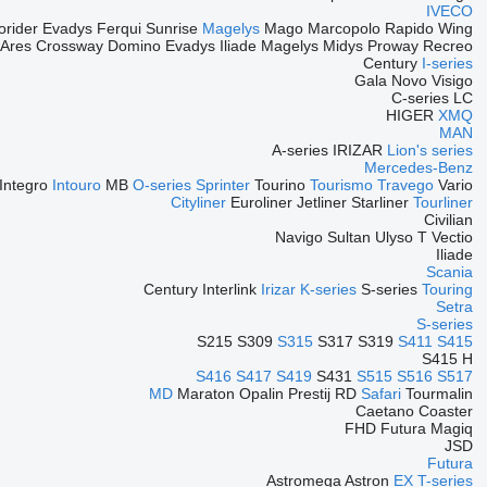
IVECO
orider
Evadys
Ferqui Sunrise
Magelys
Mago
Marcopolo
Rapido
Wing
Ares
Crossway
Domino
Evadys
Iliade
Magelys
Midys
Proway
Recreo
Century
I-series
Gala
Novo
Visigo
C-series
LC
HIGER
XMQ
MAN
A-series
IRIZAR
Lion's series
Mercedes-Benz
Integro
Intouro
MB
O-series
Sprinter
Tourino
Tourismo
Travego
Vario
Cityliner
Euroliner
Jetliner
Starliner
Tourliner
Civilian
Navigo
Sultan
Ulyso T
Vectio
Iliade
Scania
Century
Interlink
Irizar
K-series
S-series
Touring
Setra
S-series
S215
S309
S315
S317
S319
S411
S415
S415 H
S416
S417
S419
S431
S515
S516
S517
MD
Maraton
Opalin
Prestij
RD
Safari
Tourmalin
Caetano
Coaster
FHD
Futura
Magiq
JSD
Futura
Astromega
Astron
EX
T-series