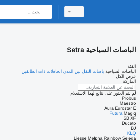
الباصات السياحية Setra
الفئة
الباصات السياحية
باصات النقل بين المدن
الحافلات ذات الطابقين
عرض الكل
الماركة
لم يتم العثور على نتائج لهذا الاستعلام
Probus
Maestro
Aura
Eurostar E
Futura
Magiq
SB
XF
Ducato
BJ
KLQ
Liesse
Melpha
Rainbow
Selega