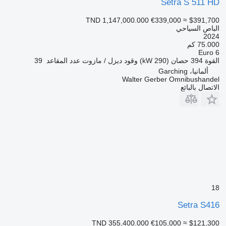
Setra S 511 HD
TND 1,147,000.000
€339,000
≈ $391,700
الباص السياحي
2024
75.000 كم
Euro 6
القوة
394 حصان (290 kW)
وقود
ديزل / مازوت
عدد المقاعد
39
ألمانيا، Garching
Walter Gerber Omnibushandel
الاتصال بالبائع
18
Setra S416
TND 355,400.000
€105,000
≈ $121,300