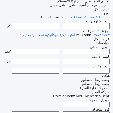
لم يتم العثور على نتائج لهذا الاستعلام
أبيض
أزرق فاتح
أسود
رمادي
رمادي فضي
عرض الكل
يورو
Euro 1
Euro 2
Euro 3
Euro 4
Euro 5
Euro 6
عدد الكيلومترات
–
كم
نوع علبة السرعات
PowerShift
AS-Tronic
أوتوماتيكية
ميكانيكية
نصف أوتوماتيكية
عرض الكل
مواصفات
الوزن الصافي
–
كجم
قسم الأمتعة
–
م3
عدد المقاعد
–
هيكل
وصلة ربط المقطورة
وصلة ربط المقطورة
المحرك، علبة السرعات
ماركة المحرك
Daimler-Benz
MAN
Mercedes Benz
موديل المحرك
قوة المحرك