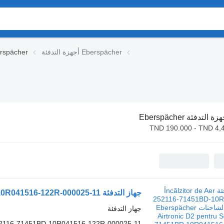
أجهزة التدفئة Eberspächer
أجزاء المقصورة her
ة التدفئة Eberspächer
TND 190.000 - TND 4,
جهاز التدفئة
2116-71451BD-10R041516-122R-000025-11