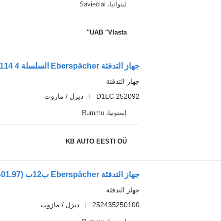
ليتوانيا، Saviečiai
UAB "Vlasta"
جهاز التدفئة
252092 D1LC
ديزل / مازوت
إستونيا، Rummu
KB AUTO EESTI OÜ
جهاز التدفئة
252435250100
ديزل / مازوت