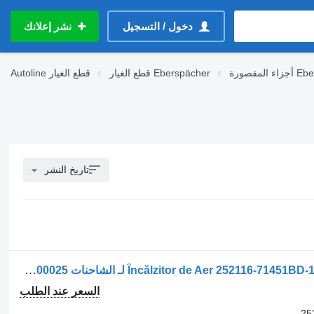
دخول / التسجيل
نشر إعلانك
Eberspäc
قطع الغيار Eberspächer
قطع الغيار
Autoline
تاريخ النشر
جهاز التدفئة Încălzitor de Aer 252116-71451BD-10R041516-122R-000025-11 لـ الشاحنات Eberspächer Airtronic D2 pentru Scania 252116 71451BD 10R041516 122R-000025
السعر عند الطلب
25