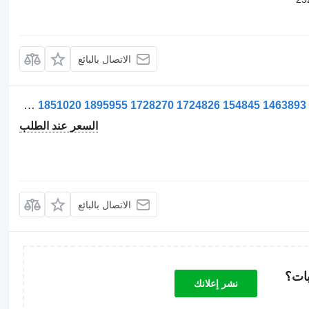
الاتصال بالبائع
جهاز التدفئة Încălzitor de aer لـ الشاحنات Eberspächer Airtronic pentru Scania 1851020 1895955 1728270 1724826 154845 1463893
السعر عند الطلب
الاتصال بالبائع
بات؟
نشر إعلانك