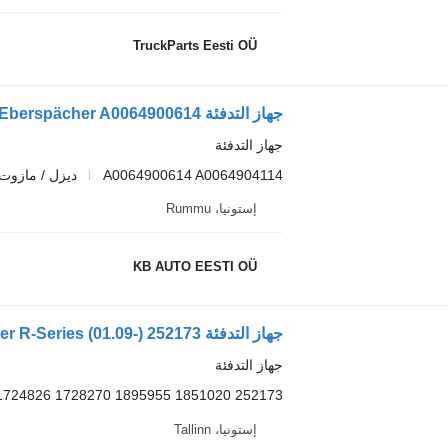
TruckParts Eesti OÜ
جهاز التدفئة
A0064900614 A0064904114
ديزل / مازوت
إستونيا، Rummu
KB AUTO EESTI OÜ
جهاز التدفئة
252173 1851020 1895955 1728270 1724826 154845 1463893
إستونيا، Tallinn