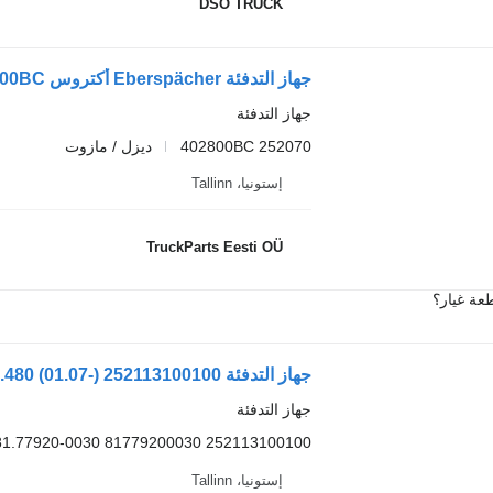
DSO TRUCK
جهاز التدفئة
402800BC 252070
ديزل / مازوت
إستونيا، Tallinn
TruckParts Eesti OÜ
عة غيار؟
جهاز التدفئة
252113100100 81779200030 81.77920-0030
إستونيا، Tallinn