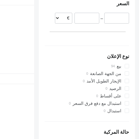
السعر
رومانيا
بولندا
–
البرتغال
لاتفيا
الدنمارك
عرض الكل
نوع الإعلان
بيع
من الجهة الصانعة
الإيجار الطويل الأمد
الرصيد
على أقساط
استبدال مع دفع فرق السعر
استبدال
حالة المركبة