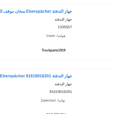
جهاز التدفئة Eberspächer سخان موقف السيارات على مدار الساعة DAF 1335557 لـ الشاحنات
جهاز التدفئة
1335557
هولندا، Vuren
Truckparts1919
جهاز التدفئة Eberspächer 81619016201 لـ الشاحنات MAN TG3 TGX
جهاز التدفئة
81619016201
بولندا، Zawichost