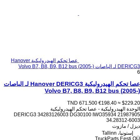
عصا تحكم الهيدروليكية Hanover
DERICG3 لـ الباصات Volvo B7, B8, B9, B12 bus (2005-)
6
عصا تحكم الهيدروليكية Hanover DERICG3 لـ الباصات
Volvo B7, B8, B9, B12 bus (2005-)
TND 671.500
€198.40
≈ $229.20
الوحدة الهيدروليكية - عصا تحكم الهيدروليكية
DERICG3 34283126003 DG30100 IWO35934 21987905
34.28312-6003
ديزل / مازوت
إستونيا، Tallinn
TruckParts Eesti OÜ