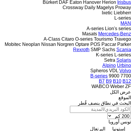
Bürkert
DAF
Eaton
Hanover
Herion
Irisbus
Crossway
Daily
Magelys
Proway
Ixetic
Liebherr
L-series
MAN
A-series
Lion's series
Masats
Mercedes-Benz
A-Class
Citaro
O-series
Tourismo
Travego
Mobitec
Neoplan
Nissan
Norgren
Optare
POS
Paccar
Parker
Rexroth
SMP
Sachs
Scania
K-series
L-series
Setra
Solaris
Alpino
Urbino
Spheros
VDL
Volvo
B-series
9900
7700
B7
B9
B10
B12
WABCO
Weber
ZF
عرض الكل
الموقع
البحث في نطاق بنصف قُطر
تونس
أوروبا
إستونيا
البرتغال