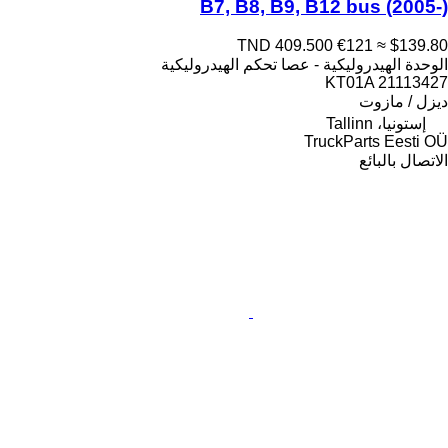
B7, B8, B9, B12 bus (2005-)
TND 409.500
€121
≈ $139.80
الوحدة الهيدروليكية - عصا تحكم الهيدروليكية
KT01A 21113427
ديزل / مازوت
إستونيا، Tallinn
TruckParts Eesti OÜ
الاتصال بالبائع