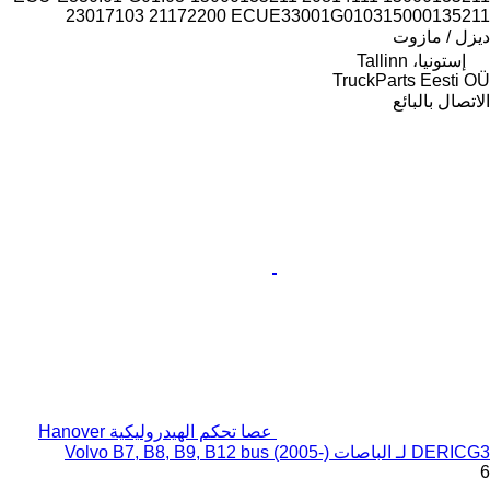
23017103 21172200 ECUE33001G010315000135211
ديزل / مازوت
إستونيا، Tallinn
TruckParts Eesti OÜ
الاتصال بالبائع
عصا تحكم الهيدروليكية Hanover
DERICG3 لـ الباصات Volvo B7, B8, B9, B12 bus (2005-)
6