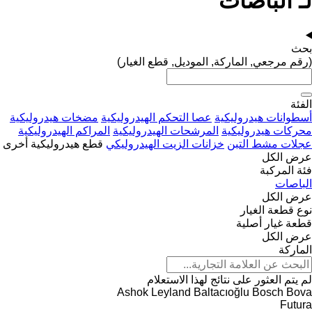
لـ الباصات
بحث
(رقم مرجعي, الماركة, الموديل, قطع الغيار)
الفئة
أسطوانات هيدروليكية
عصا التحكم الهيدروليكية
مضخات هيدروليكية
محركات هيدروليكية
المرشحات الهيدروليكية
المراكم الهيدروليكية
عجلات مشط التبن
خزانات الزيت الهيدروليكي
قطع هيدروليكية أخرى
عرض الكل
فئة المركبة
الباصات
عرض الكل
نوع قطعة الغيار
قطعة غيار أصلية
عرض الكل
الماركة
لم يتم العثور على نتائج لهذا الاستعلام
Ashok Leyland
Baltacıoğlu
Bosch
Bova
Futura