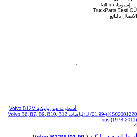
إستونيا، Tallinn
TruckParts Eesti OÜ
الاتصال بالبائع
أسطوانة هيدروليكية Volvo B12M
(01.99-) KS00001320 لـ الباصات Volvo B6, B7, B9, B10, B12
bus (1978-2011)
4
أسطوانة هيدروليكية Volvo B12M (01.99-)