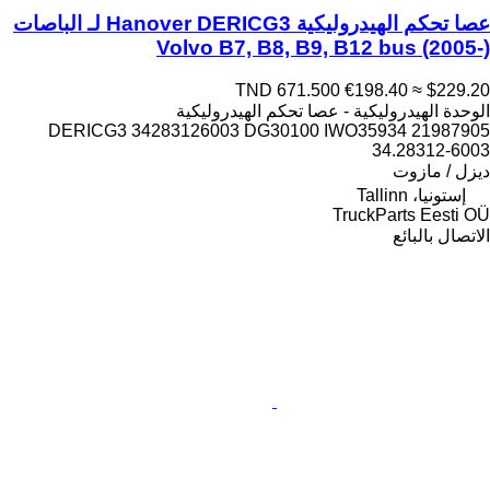
عصا تحكم الهيدروليكية Hanover DERICG3 لـ الباصات
Volvo B7, B8, B9, B12 bus (2005-)
TND 671.500
€198.40
≈ $229.20
الوحدة الهيدروليكية - عصا تحكم الهيدروليكية
DERICG3 34283126003 DG30100 IWO35934 21987905
34.28312-6003
ديزل / مازوت
إستونيا، Tallinn
TruckParts Eesti OÜ
الاتصال بالبائع