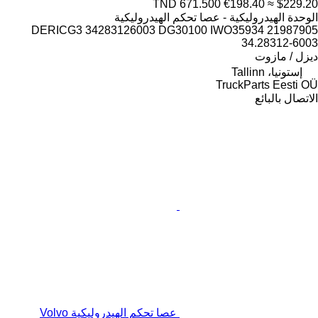
TND 671.500
€198.40
≈ $229.20
الوحدة الهيدروليكية - عصا تحكم الهيدروليكية
DERICG3 34283126003 DG30100 IWO35934 21987905
34.28312-6003
ديزل / مازوت
إستونيا، Tallinn
TruckParts Eesti OÜ
الاتصال بالبائع
عصا تحكم الهيدروليكية Volvo