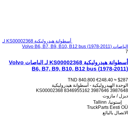
أسطوانة هيدروليكية KS00002368 لـ
الباصات Volvo B6, B7, B9, B10, B12 bus (1978-2011)
7
أسطوانة هيدروليكية KS00002368 لـ الباصات Volvo
B6, B7, B9, B10, B12 bus (1978-2011)
TND 840.800
€248.40
≈ $287
الوحدة الهيدروليكية - أسطوانة هيدروليكية
KS00002368 8346955162 3987646 3987648
ديزل / مازوت
إستونيا، Tallinn
TruckParts Eesti OÜ
الاتصال بالبائع