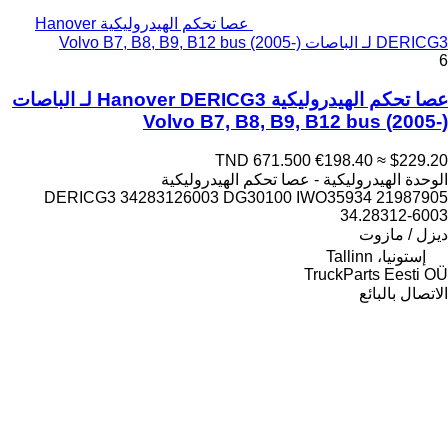
عصا تحكم الهيدروليكية Hanover
DERICG3 لـ الباصات Volvo B7, B8, B9, B12 bus (2005-)
6
عصا تحكم الهيدروليكية Hanover DERICG3 لـ الباصات
Volvo B7, B8, B9, B12 bus (2005-)
TND 671.500
€198.40
≈ $229.20
الوحدة الهيدروليكية - عصا تحكم الهيدروليكية
DERICG3 34283126003 DG30100 IWO35934 21987905
34.28312-6003
ديزل / مازوت
إستونيا، Tallinn
TruckParts Eesti OÜ
الاتصال بالبائع