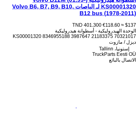
KS00001320 لـ الباصات Volvo B6, B7, B9, B10,
B12 bus (1978-2011)
TND 401.300
€118.60
≈ $137
الوحدة الهيدروليكية - أسطوانة هيدروليكية
KS00001320 8346955188 3987647 21183375 70321017
ديزل / مازوت
إستونيا، Tallinn
TruckParts Eesti OÜ
الاتصال بالبائع