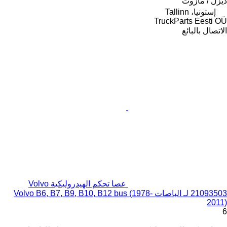
ديزل / مازوت
إستونيا، Tallinn
TruckParts Eesti OÜ
الاتصال بالبائع
عصا تحكم الهيدروليكية Volvo
21093503 لـ الباصات Volvo B6, B7, B9, B10, B12 bus (1978-
2011)
6