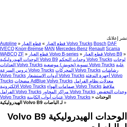
نشر إعلانك
DAF
Bosch
قطع الغيار Volvo Trucks
قطع الغيار
»
»
Autoline
IVECO
Knorr-Bremse
MAN
Mercedes-Benz
Renault
Scania
»
قطع الغيار Volvo B9
»
قطع الغيار Volvo B-series
»
ZF
WABCO
لوحات
وحدات التحكم Volvo Trucks
الوحدات الهيدروليكية Volvo B9
علبة
تسوية (تخويش) موضعية Volvo Trucks
العدادات Volvo Trucks
رشاشات
المحركات Volvo Trucks
تروس السرعة Volvo Trucks
أجهزة التدفئة Volvo
أدوات الاستشعار Volvo Trucks
Volvo Trucks
معدلات نظام الفرامل
مضخات AdBlue Volvo Trucks
Trucks
ملاقط
صمامات الهواء Volvo Trucks
الإلكترونية Volvo Trucks
وحدات التخفيض
مراكز المحاور Volvo Trucks
الفرامل Volvo Trucks
الوحدات
»
عتبات أبواب الكابينة Volvo Trucks
Volvo Trucks
»
الهيدروليكية Volvo B9 لـ الباصات
الوحدات الهيدروليكية Volvo B9