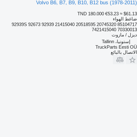
Volvo B6, B7, B9, B10, B12 bus (1978-2011)
TND 180.000
€53.23
≈ $61.13
ضاغط الهواء
92939S 92673 92939 21415040 20518595 20745320 85104717
7421415040 70330013
ديزل / مازوت
إستونيا، Tallinn
TruckParts Eesti OÜ
الاتصال بالبائع