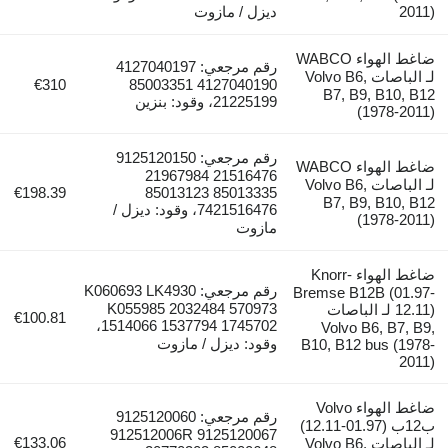
2011)
ديزل / مازوت
ضاغط الهواء WABCO
رقم مرجعي: 4127040197
لـ الباصات Volvo B6,
€310
4127040190 85003351
B7, B9, B10, B12
21225199، وقود: بنزين
(1978-2011)
رقم مرجعي: 9125120150
ضاغط الهواء WABCO
21516476 21967984
لـ الباصات Volvo B6,
€198.39
85013335 85013123
B7, B9, B10, B12
7421516476، وقود: ديزل /
(1978-2011)
مازوت
ضاغط الهواء Knorr-
رقم مرجعي: K060693 LK4930
Bremse B12B (01.97-
K055985 2032484 570973
12.11) لـ الباصات
€100.81
1514066 1537794 1745702،
Volvo B6, B7, B9,
وقود: ديزل / مازوت
B10, B12 bus (1978-
2011)
ضاغط الهواء Volvo
رقم مرجعي: 9125120060
ب12ب (01.97-12.11)
912512006R 9125120067
€133.06
لـ الباصات Volvo B6,