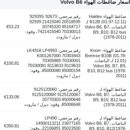
أسعار ضاغطات الهواء Volvo B6
ضاغط الهواء Haldex
رقم مرجعي: 92939S 92673
B12B (01.97-12.11) لـ
92939 21415040 20518595
€53.23
20745320 85104717
الباصات Volvo B6, B7,
7421415040 70330013، وقود:
B9, B10, B12 bus
ديزل / مازوت
(1978-2011)
ضاغط الهواء Knorr-
رقم مرجعي: LK4918 LP4993
K001267000 70303443
Bremse B10B (01.78-
12.01) لـ الباصات
70305889 70330001
€100.81
70330081 8113633 8119633
Volvo B6, B7, B9,
85000080 85000194، وقود:
B10, B12 bus (1978-
2011)
ديزل / مازوت
ضاغط الهواء لـ
رقم مرجعي: 9125120060
الباصات Volvo B6, B7,
912512006R 9125120067
€133.06
20770303 85000648
B9, B10, B12 bus
85006648، وقود: ديزل / مازوت
(1978-2011)
ضاغط الهواء لـ
رقم مرجعي: LP490
الباصات Volvo B6, B7,
14900113211 23877165
€350.81
22106891 85023500، وقود:
B9, B10, B12(1978-