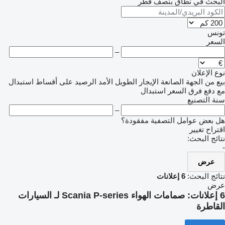
البحث في نطاق بنصف قُطر
تونس
السعر
–
نوع الإعلان
بيع
من الجهة الصانعة
الإيجار الطويل الأمد
الرصيد
على أقساط
استبدال
مع دفع فرق السعر
استبدال
سنة التصنيع
–
هل بعض عوامل التصفية مفقودة؟
اقتراح تغيير
نتائج البحث:
-
عرض
نتائج البحث:
6 إعلانات
عرض
6 إعلانات:
صمامات الهواء Scania P-series لـ السيارات
القاطرة