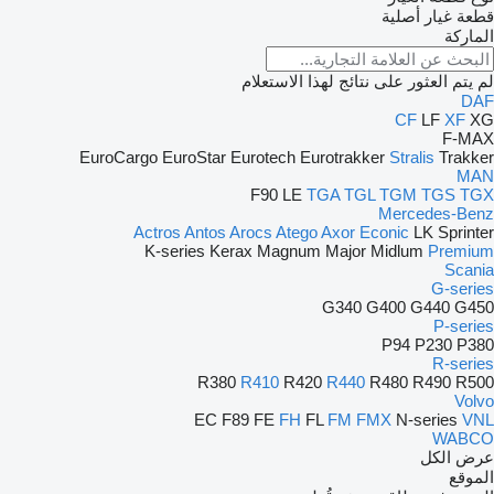
قطعة غيار أصلية
الماركة
لم يتم العثور على نتائج لهذا الاستعلام
DAF
CF
LF
XF
XG
F-MAX
EuroCargo
EuroStar
Eurotech
Eurotrakker
Stralis
Trakker
MAN
F90
LE
TGA
TGL
TGM
TGS
TGX
Mercedes-Benz
Actros
Antos
Arocs
Atego
Axor
Econic
LK
Sprinter
K-series
Kerax
Magnum
Major
Midlum
Premium
Scania
G-series
G340
G400
G440
G450
P-series
P94
P230
P380
R-series
R380
R410
R420
R440
R480
R490
R500
Volvo
EC
F89
FE
FH
FL
FM
FMX
N-series
VNL
WABCO
عرض الكل
الموقع