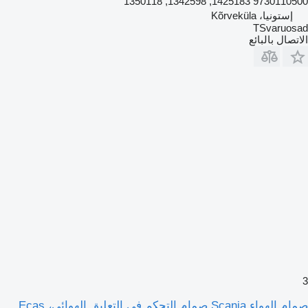
9730110500 1425183, 1342598, 1350118
إستونيا، Kõrveküla
TSvaruosad
الاتصال بالبائع
3
صمام الهواء Scania صمام التحكم في التعليق الهوائي، Ecas