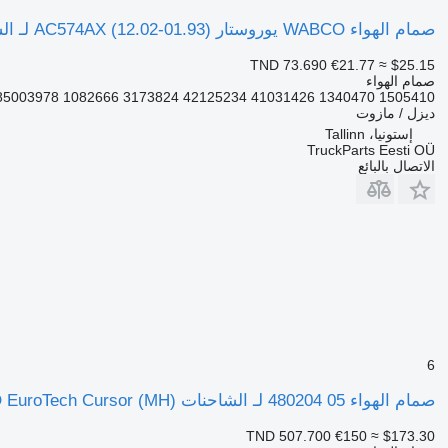
صمام الهواء WABCO يوروستار (01.93-12.02) AC574AX لـ الشاحنات IVECO EuroTrakker, EuroStar, EuroTech (1993-2004)
TND 73.690
€21.77
≈ $25.15
صمام الهواء
003978 1082666 3173824 42125234 41031426 1340470 1505410...
ديزل / مازوت
إستونيا، Tallinn
TruckParts Eesti OÜ
الاتصال بالبائع
6
صمام الهواء 05 480204 لـ الشاحنات IVECO EuroTech Cursor (MH)
TND 507.700
€150
≈ $173.30