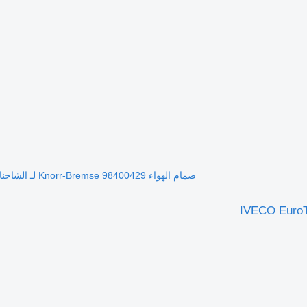
صمام الهواء Knorr-Bremse 98400429 لـ الشاحنات IVECO EuroTech (MP)