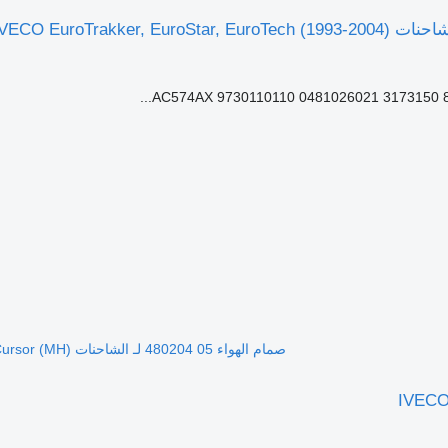
AC574AX 9730110110 0481026021 3173150 85
صمام الهواء 05 480204 لـ الشاحنات IVECO EuroTech Cursor (MH)