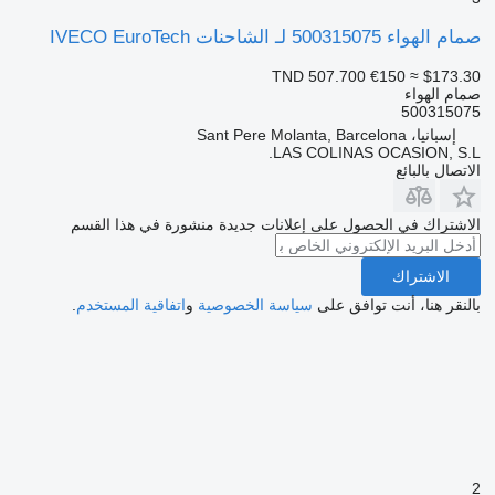
صمام الهواء 500315075 لـ الشاحنات IVECO EuroTech
TND 507.700
€150
≈ $173.30
صمام الهواء
500315075
إسبانيا، Sant Pere Molanta, Barcelona
LAS COLINAS OCASION, S.L.
الاتصال بالبائع
الاشتراك في الحصول على إعلانات جديدة منشورة في هذا القسم
الاشتراك
بالنقر هنا، أنت توافق على
سياسة الخصوصية
و
اتفاقية المستخدم
.
2