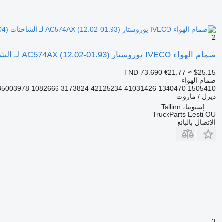
2
صمام الهواء IVECO يوروستار (01.93-12.02) AC574AX لـ الشاحنات IVECO EuroTrakker, EuroStar, EuroTech (1993-2004)
TND 73.690
€21.77
≈ $25.15
صمام الهواء
003978 1082666 3173824 42125234 41031426 1340470 1505410...
ديزل / مازوت
إستونيا، Tallinn
TruckParts Eesti OÜ
الاتصال بالبائع
3