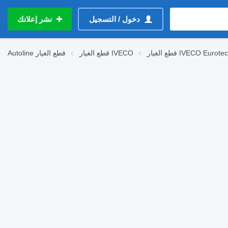
دخول / التسجيل
نشر إعلانك
ع الغيار IVECO Eurotech
قطع الغيار IVECO
قطع الغيار
Autoline