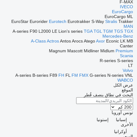
F-MAX
IVECO
EuroCargo
EuroCargo ML
EuroStar
Eurorider
Eurotech
Eurotrakker
S-Way
Stralis
Trakker
MAN
A-series
F90
L2000
LE
Lion's series
TGA
TGL
TGM
TGS
TGX
Mercedes-Benz
A-Class
Actros
Antos
Arocs
Atego
Axor
Econic
LK
MB
Canter
Magnum
Mascott
Midliner
Midlum
Premium
Scania
R-series
S-series
LT
Volvo
A-series
B-series
F89
FH
FL
FM
FMX
G-series
N-series
VNL
WABCO
عرض الكل
الموقع
البحث في نطاق بنصف قُطر
تونس
أوروبا
إسبانيا
إستونيا
الأخرى
أوكرانيا
السعر