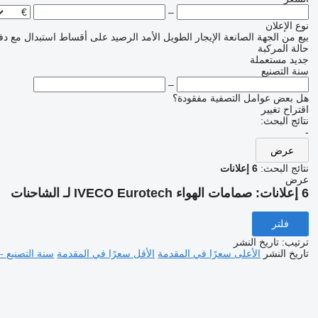
–
نوع الإعلان
بيع
من الجهة الصانعة
الإيجار الطويل الأمد
الرصيد
على أقساط
استبدال مع دف
حالة المركبة
جديد
مستعملة
سنة التصنيع
–
هل بعض عوامل التصفية مفقودة؟
اقتراح تغيير
نتائج البحث:
-
عرض
نتائج البحث:
6 إعلانات
عرض
6 إعلانات:
صمامات الهواء IVECO Eurotech لـ الشاحنات
فلتر
ترتيب
:
تاريخ النشر
تاريخ النشر
الأعلى سعرًا في المقدمة
الأقل سعرًا في المقدمة
سنة التصنيع -