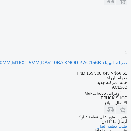
1
صمام الهواء IVECO OGRANIChITEL DAVLENIYa MB,EVO-BUS D10MM,M16X1.5MM,DAV.10BA KNORR AC156B لـ الشاحنات IVECO EUROCARGO, EUROTECH 01.91
TND 165.900
€49
≈ $56.61
صمام الهواء
حالة المركبة
جديد
AC156B
أوكرانيا، Mukachevo
TRUCK SHOP
الاتصال بالبائع
يتعذر العثور على قطعة غيار؟
أرسل طلبًا الآن!
طلب قطعة الغيار
نتائج البحث:
6 إعلانات