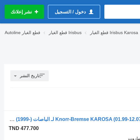
دخول / التسجيل
نشر إعلانك
قطع الغيار Irisbus Karosa
قطع الغيار Irisbus
قطع الغيار
Autoline
تاريخ النشر
معدل نظام الفرامل الإلكترونية Knorr-Bremse KAROSA (01.99-12.07) K023213 لـ الباصات Irisbus Access, Evadys, Axer, Karosa, Recreo, Domino, Agora, Citelis, Eurorider (1999-)
TND 477.700
مازوت