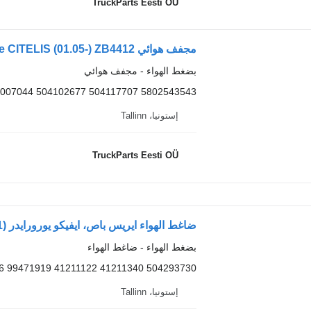
TruckParts Eesti OÜ
بضغط الهواء - مجفف هوائي
007044 504102677 504117707 5802543543
إستونيا، Tallinn
TruckParts Eesti OÜ
بضغط الهواء - ضاغط الهواء
6 99471919 41211122 41211340 504293730
إستونيا، Tallinn