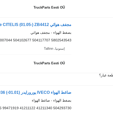
TruckParts Eesti OÜ
بضغط الهواء - مجفف هوائي
007044 504102677 504117707 5802543543
إستونيا، Tallinn
TruckParts Eesti OÜ
عة غيار؟
بضغط الهواء - ضاغط الهواء
6 99471919 41211122 41211340 504293730