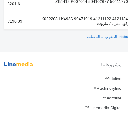
م مرجعي: ZB4412 K007044 504102677 504117707
€201.61
م مرجعي: K022263 LK4936 99471919 41211122 41211340
€198.39
مشروعاتنا
Autoline™
Machineryline™
Agroline™
Linemedia Digital ™