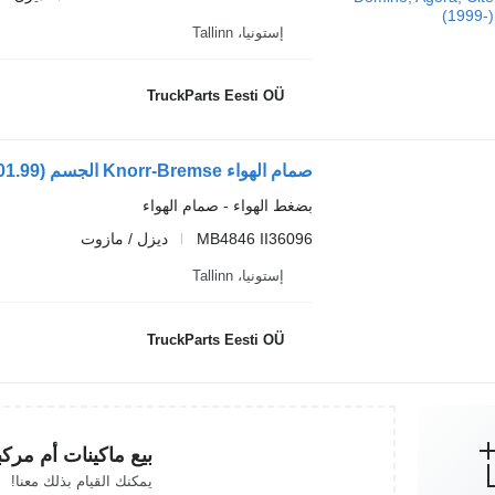
إستونيا، Tallinn
TruckParts Eesti OÜ
بضغط الهواء - صمام الهواء
MB4846 II36096
ديزل / مازوت
إستونيا، Tallinn
TruckParts Eesti OÜ
بيع ماكينات أم مرك
يمكنك القيام بذلك معنا!