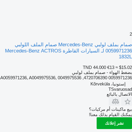
2
صمام بملف لولبي Mercedes-Benz صمام الملف اللولبي
0059971236 لـ السيارات القاطرة Mercedes-Benz ACTROS
1832L
TND 44.000
€13
≈ $15.02
بضغط الهواء - صمام بملف لولبي
0059971236 4720706390, A0059971236, A0049975536, 0049975536
إستونيا، Kõrveküla
TSvaruosad
الاتصال بالبائع
بيع ماكينات أم مركبات؟
يمكنك القيام بذلك معنا!
نشر إعلانك