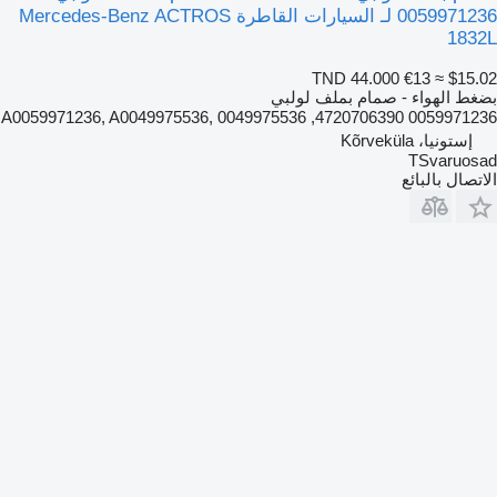
0059971236 لـ السيارات القاطرة Mercedes-Benz ACTROS
1832L
TND 44.000
€13
≈ $15.02
بضغط الهواء - صمام بملف لولبي
0059971236 4720706390, A0059971236, A0049975536, 0049975536
إستونيا، Kõrveküla
TSvaruosad
الاتصال بالبائع