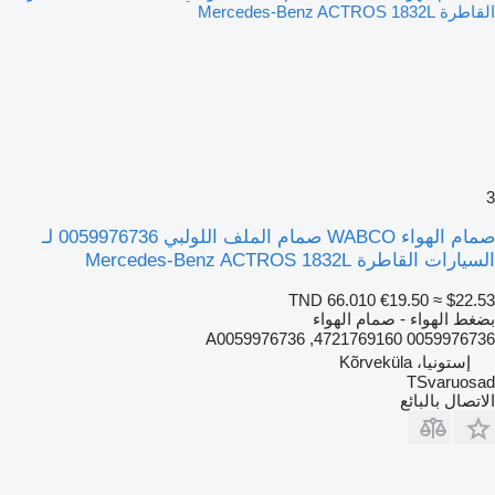
3
صمام الهواء WABCO صمام الملف اللولبي 0059976736 لـ
السيارات القاطرة Mercedes-Benz ACTROS 1832L
TND 66.010
€19.50
≈ $22.53
بضغط الهواء - صمام الهواء
0059976736 4721769160, A0059976736
إستونيا، Kõrveküla
TSvaruosad
الاتصال بالبائع