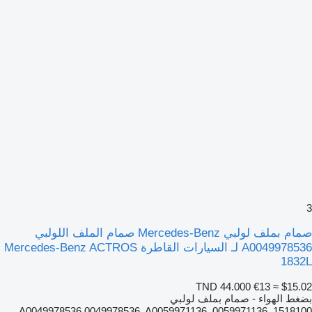
3
صمام بملف لولبي Mercedes-Benz صمام الملف اللولبي
A0049978536 لـ السيارات القاطرة Mercedes-Benz ACTROS
1832L
TND 44.000
€13
≈ $15.02
بضغط الهواء - صمام بملف لولبي
A0049978536 0049978536, A0059971136, 0059971136, 1518100