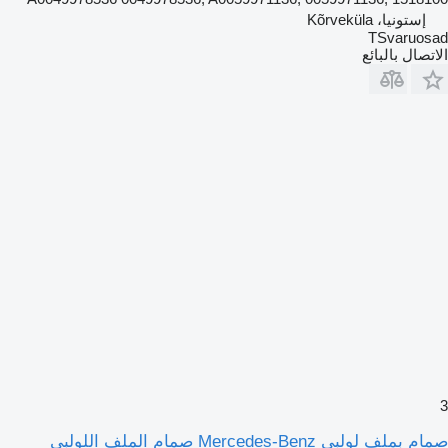
إستونيا، Kõrveküla
TSvaruosad
الاتصال بالبائع
3
صمام بملف لولبي Mercedes-Benz صمام الملف اللولبي