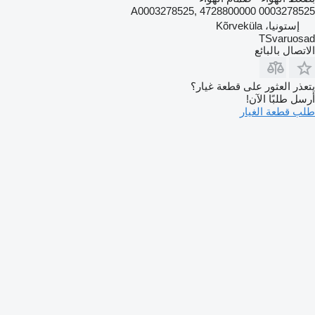
0003278525 A0003278525, 4728800000
إستونيا، Kõrveküla
TSvaruosad
الاتصال بالبائع
يتعذر العثور على قطعة غيار؟
أرسل طلبًا الآن!
طلب قطعة الغيار