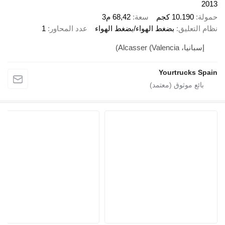
201
مولة
10.190 كجم
سعة
68,42 م3
ظام التعليق
بضغط الهواء/بضغط الهواء
عدد المحاور
1
إسبانيا، Alcasser (Valencia)
Yourtrucks Spai