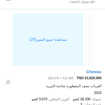
Cherea
TND 53,820.00
≈ $18,370
€15,900
لعربات نصف المقطورة شاحنة التبريد
201
مولة
28.330 كجم
الوزن الصافي
9.670 كجم
دد المحاور
3