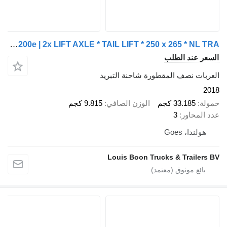
Chereau CSD3 + TK SL200e | 2x LIFT AXLE * TAIL LIFT * 250 x 265 * NL TRA
لسعر عند الطلب
لعربات نصف المقطورة شاحنة التبريد
201
مولة
33.185 كجم
الوزن الصافي
9.815 كجم
دد المحاور
3
هولندا، Goes
Louis Boon Trucks & Trailers B