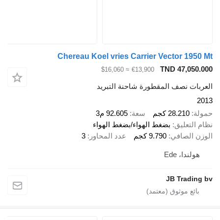
Chereau Koel vries Carrier Vector 1950 M
TND 47,050.00
≈ $16,060
€13,900
لعربات نصف المقطورة شاحنة التبريد
201
مولة
28.210 كجم
سعة
92.605 م3
ظام التعليق
بضغط الهواء/بضغط الهواء
لوزن الصافي
9.790 كجم
عدد المحاور
3
هولندا، Ede
JB Trading b