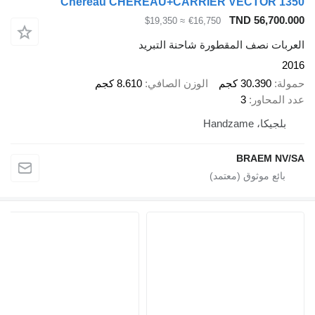
Chereau CHEREAU+CARRIER VECTOR 135
TND 56,700.00
≈ $19,350
€16,750
لعربات نصف المقطورة شاحنة التبريد
201
مولة
30.390 كجم
الوزن الصافي
8.610 كجم
دد المحاور
3
بلجيكا، Handzame
BRAEM NV/S