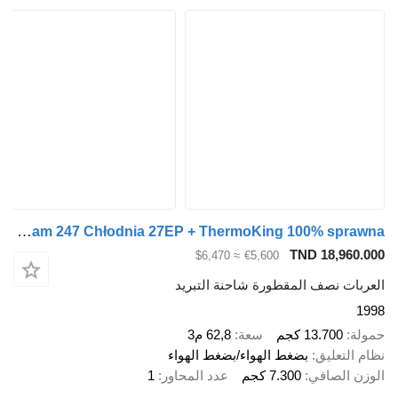
Chereau Tecnogam 247 Chłodnia 27EP + ThermoKing 100% sprawna !
TND 18,960.00
≈ $6,470
€5,600
لعربات نصف المقطورة شاحنة التبريد
199
مولة
13.700 كجم
سعة
62,8 م3
ظام التعليق
بضغط الهواء/بضغط الهواء
لوزن الصافي
7.300 كجم
عدد المحاور
1