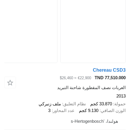
Chereau CSD
TND 77,510.00
≈ $26,460
€22,900
لعربات نصف المقطورة شاحنة التبريد
201
مولة
33.870 كجم
نظام التعليق
ملف زنبركي
لوزن الصافي
9.130 كجم
عدد المحاور
3
هولندا، 's-Hertogenbosch