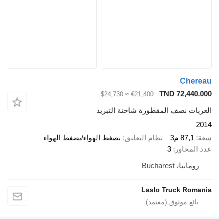
Cherea
TND 72,440.00
≈ $24,730
€21,400
لعربات نصف المقطورة شاحنة التبريد
201
عة
87,1 م3
نظام التعليق
بضغط الهواء/بضغط الهواء
دد المحاور
3
رومانيا، Bucharest
Laslo Truck Romani