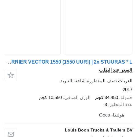
Chereau Hertoghs LPRS24 CARRIER VECTOR 1550 (1550 UUR!) | 2x STUURAS * L
لسعر عند الطلب
لعربات نصف المقطورة شاحنة التبريد
201
مولة
34.450 كجم
الوزن الصافي
10.550 كجم
دد المحاور
3
هولندا، Goes
Louis Boon Trucks & Trailers B