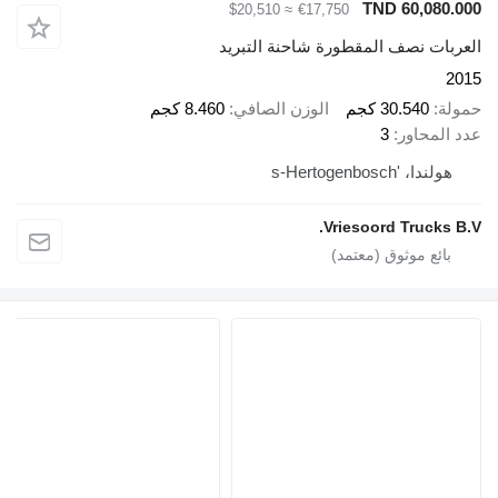
TND 60,080.00
≈ $20,510
€17,750
لعربات نصف المقطورة شاحنة التبريد
201
مولة
30.540 كجم
الوزن الصافي
8.460 كجم
دد المحاور
3
هولندا، 's-Hertogenbosch
Vriesoord Trucks B.V