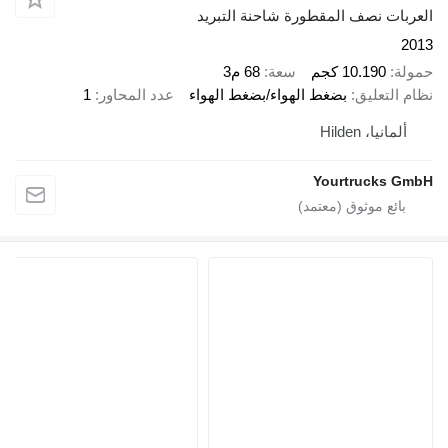
لعربات نصف المقطورة شاحنة التبريد
201
مولة
10.190 كجم
سعة
68 م3
ظام التعليق
بضغط الهواء/بضغط الهواء
عدد المحاور
1
ألمانيا، Hilden
Yourtrucks Gmb