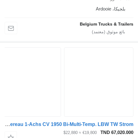
بلجيكا، Ardooie
Belgium Trucks & Trailer
Chereau 1-Achs CV 1950 Bi-Multi-Temp. LBW TW Strom
TND 67,020.00
≈ $22,880
€19,800