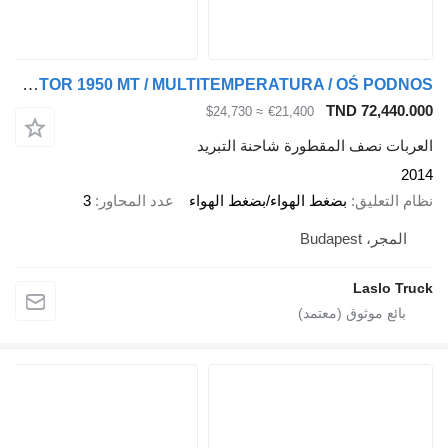
Chereau CHŁODNIA / CARRIER VECTOR 1950 MT / MULTITEMPERATURA / OŚ PODNOS
TND 72,440.00
≈ $24,730
€21,400
لعربات نصف المقطورة شاحنة التبريد
201
ظام التعليق
بضغط الهواء/بضغط الهواء
عدد المحاور
3
المجر، Budapest
Laslo Truc