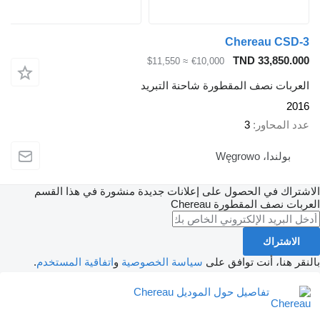
Chereau CSD-
TND 33,850.00
≈ $11,550
€10,000
لعربات نصف المقطورة شاحنة التبريد
201
دد المحاور
3
بولندا، Węgrowo
شتراك في الحصول على إعلانات جديدة منشورة في هذا القسم
ربات نصف المقطورة
Chereau
الاشتراك
نقر هنا، أنت توافق على
سياسة الخصوصية
و
اتفاقية المستخدم
.
تفاصيل حول الموديل Chereau