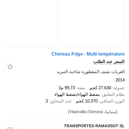
Chereau Frigo - Multi températur
لسعر عند الطلب
لعربات نصف المقطورة شاحنة التبريد
201
مولة
27.630 كجم
سعة
99,73 م3
ظام التعليق
بضغط الهواء/بضغط الهواء
لوزن الصافي
10.370 كجم
عدد المحاور
3
إسبانيا، Vilamalla (Gerona)
TRANSPORTES RAMASSOT S