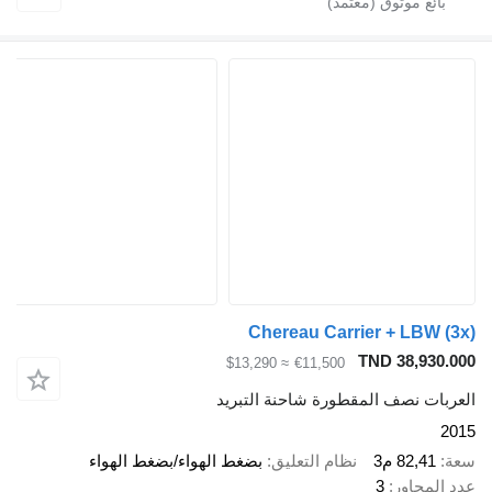
Chereau Carrier + LBW (3x
TND 38,930.00
≈ $13,290
€11,500
لعربات نصف المقطورة شاحنة التبريد
201
عة
82,41 م3
نظام التعليق
بضغط الهواء/بضغط الهواء
دد المحاور
3