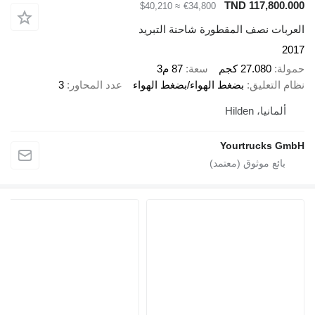
TND 117,800.00
≈ $40,210
€34,800
لعربات نصف المقطورة شاحنة التبريد
201
مولة
27.080 كجم
سعة
87 م3
ظام التعليق
بضغط الهواء/بضغط الهواء
عدد المحاور
3
ألمانيا، Hilden
Yourtrucks Gmb