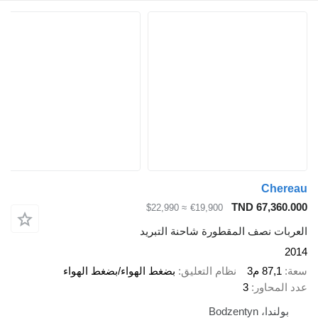
Cherea
TND 67,360.00
≈ $22,990
€19,900
لعربات نصف المقطورة شاحنة التبريد
201
عة
87,1 م3
نظام التعليق
بضغط الهواء/بضغط الهواء
دد المحاور
3
بولندا، Bodzentyn