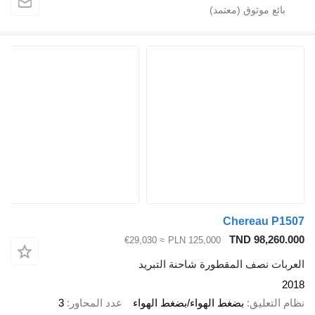
Chereau P150
TND 98,260.00
≈ €29,030
PLN 125,000
لعربات نصف المقطورة شاحنة التبريد
201
ظام التعليق
بضغط الهواء/بضغط الهواء
عدد المحاور
3