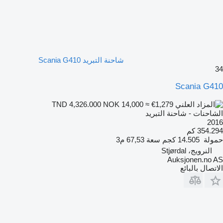
شاحنة التبريد Scania G410
34
Scania G410
NOK 14,000
≈ €1,279
TND 4,326.000
الشاحنات - شاحنة التبريد
2016
354.294 كم
حمولة
14.505 كجم
سعة
67,53 م3
النرويج، Stjørdal
Auksjonen.no AS
الاتصال بالبائع