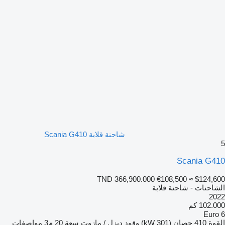
شاحنة قلابة Scania G410
5
Scania G410
TND 366,900.000
€108,500
≈ $124,600
الشاحنات - شاحنة قلابة
2022
102.000 كم
Euro 6
القوة
410 حصان (301 kW)
وقود
ديزل / مازوت
سعة
20 م3
مواصفات