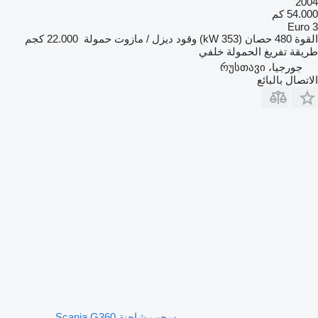
2004
54.000 كم
Euro 3
القوة
480 حصان (353 kW)
وقود
ديزل / مازوت
حمولة
22.000 كجم
طريقة تفريغ الحمولة
خلفي
جورجيا، რუსთავი
الاتصال بالبائع
سحب شاحنة Scania G360