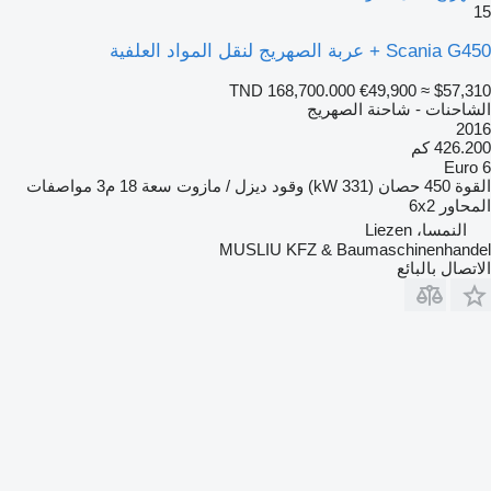
15
Scania G450 + عربة الصهريج لنقل المواد العلفية
TND 168,700.000
€49,900
≈ $57,310
الشاحنات - شاحنة الصهريج
2016
426.200 كم
Euro 6
القوة
450 حصان (331 kW)
وقود
ديزل / مازوت
سعة
18 م3
مواصفات
المحاور
6x2
النمسا، Liezen
MUSLIU KFZ & Baumaschinenhandel
الاتصال بالبائع