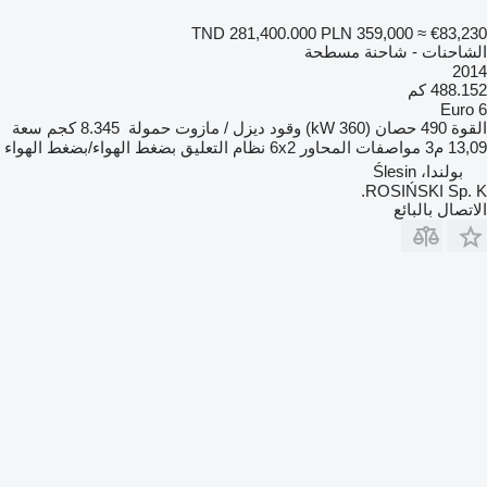
TND 281,400.000
PLN 359,000
≈ €83,230
الشاحنات - شاحنة مسطحة
2014
488.152 كم
Euro 6
القوة
490 حصان (360 kW)
وقود
ديزل / مازوت
حمولة
8.345 كجم
سعة
13,09 م3
مواصفات المحاور
6x2
نظام التعليق
بضغط الهواء/بضغط الهواء
بولندا، Ślesin
ROSIŃSKI Sp. K.
الاتصال بالبائع