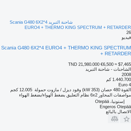
شاحنة التبريد Scania G480 6X2*4
EURO4 + THERMO KING SPECTRUM + RETARDER
26
فيديو
Scania G480 6X2*4 EURO4 + THERMO KING SPECTRUM
+ RETARDER
TND 21,980.000
€6,500
≈ $7,465
الشاحنات - شاحنة التبريد
2008
1.440.700 كم
Euro 4
القوة
480 حصان (353 kW)
وقود
ديزل / مازوت
حمولة
12.005 كجم
مواصفات المحاور
6x2
نظام التعليق
بضغط الهواء/بضغط الهواء
إستونيا، Otepää
Engeros Otepää
الاتصال بالبائع