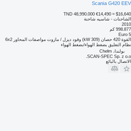
Scania G420 EEV
TND 48,990.000
€14,490
≈ $16,640
الشاحنات - شاسيه شاحنة
2010
998.877 كم
Euro 5
القوة
420 حصان (309 kW)
وقود
ديزل / مازوت
مواصفات المحاور
6x2
نظام التعليق
بضغط الهواء/بضغط الهواء
بولندا، Chełm
SCAN-SPEC Sp. z o.o.
الاتصال بالبائع