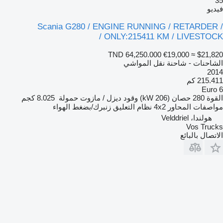
35
فيديو
Scania G280 / ENGINE RUNNING / RETARDER /
ONLY:215411 KM / LIVESTOCK /
TND 64,250.000
€19,000
≈ $21,820
الشاحنات - شاحنة نقل المواشي
2014
215.411 كم
Euro 6
القوة
280 حصان (206 kW)
وقود
ديزل / مازوت
حمولة
8.025 كجم
مواصفات المحاور
4x2
نظام التعليق
زنبرك/بضغط الهواء
هولندا، Velddriel
Vos Trucks
الاتصال بالبائع