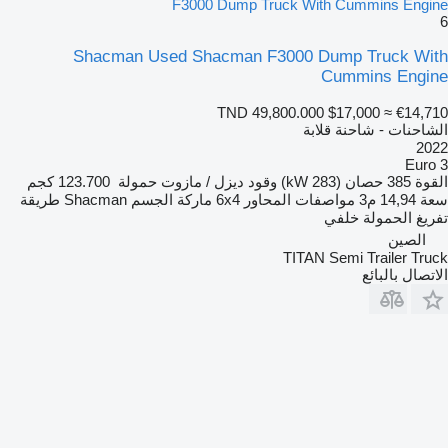
F3000 Dump Truck With Cummins Engine
6
Shacman Used Shacman F3000 Dump Truck With
Cummins Engine
TND 49,800.000
$17,000
≈ €14,710
الشاحنات - شاحنة قلابة
2022
Euro 3
القوة
385 حصان (283 kW)
وقود
ديزل / مازوت
حمولة
123.700 كجم
سعة
14,94 م3
مواصفات المحاور
6x4
ماركة الجسم
Shacman
طريقة
تفريغ الحمولة
خلفي
الصين
TITAN Semi Trailer Truck
الاتصال بالبائع