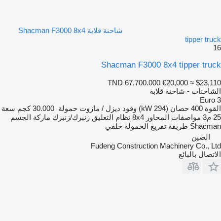
شاحنة قلابة Shacman F3000 8x4
tipper truck
16
Shacman F3000 8x4 tipper truck
TND 67,700.000
€20,000
≈ $23,110
الشاحنات - شاحنة قلابة
Euro 3
القوة
400 حصان (294 kW)
وقود
ديزل / مازوت
حمولة
30.000 كجم
سعة
25 م3
مواصفات المحاور
8x4
نظام التعليق
زنبرك/زنبرك
ماركة الجسم
Shacman
طريقة تفريغ الحمولة
خلفي
الصين
Fudeng Construction Machinery Co., Ltd
الاتصال بالبائع