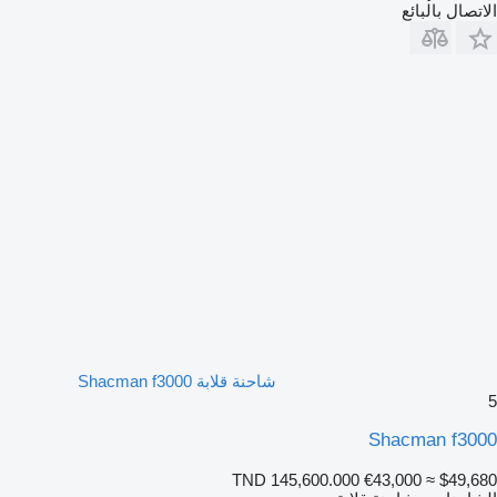
الاتصال بالبائع
شاحنة قلابة Shacman f3000
5
Shacman f3000
TND 145,600.000
€43,000
≈ $49,680