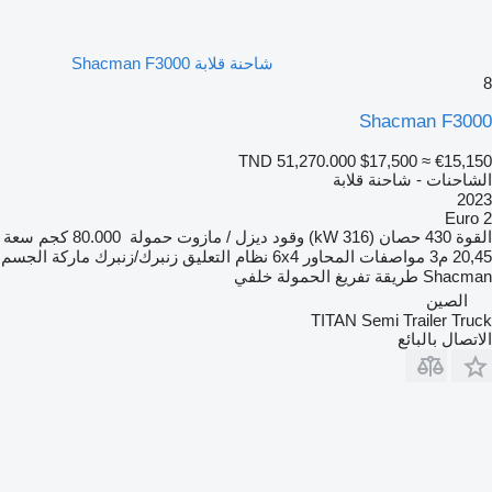
شاحنة قلابة Shacman F3000
8
Shacman F3000
TND 51,270.000
$17,500
≈ €15,150
الشاحنات - شاحنة قلابة
2023
Euro 2
القوة
430 حصان (316 kW)
وقود
ديزل / مازوت
حمولة
80.000 كجم
سعة
20,45 م3
مواصفات المحاور
6x4
نظام التعليق
زنبرك/زنبرك
ماركة الجسم
Shacman
طريقة تفريغ الحمولة
خلفي
الصين
TITAN Semi Trailer Truck
الاتصال بالبائع