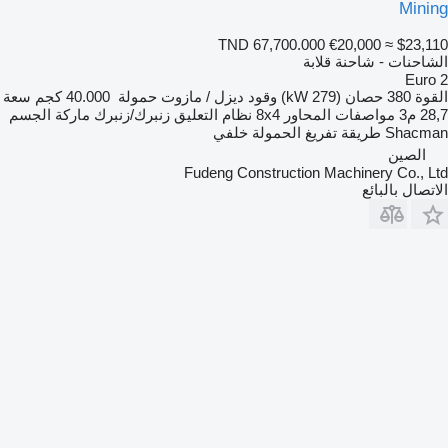
Mining
TND 67,700.000
€20,000
≈ $23,110
الشاحنات - شاحنة قلابة
Euro 2
القوة
380 حصان (279 kW)
وقود
ديزل / مازوت
حمولة
40.000 كجم
سعة
28,7 م3
مواصفات المحاور
8x4
نظام التعليق
زنبرك/زنبرك
ماركة الجسم
Shacman
طريقة تفريغ الحمولة
خلفي
الصين
Fudeng Construction Machinery Co., Ltd
الاتصال بالبائع