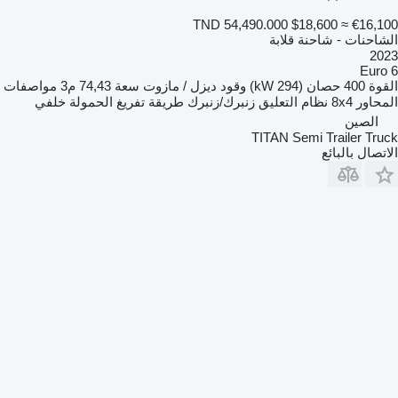
TND 54,490.000
$18,600
≈ €16,100
الشاحنات - شاحنة قلابة
2023
Euro 6
القوة
400 حصان (294 kW)
وقود
ديزل / مازوت
سعة
74,43 م3
مواصفات
المحاور
8x4
نظام التعليق
زنبرك/زنبرك
طريقة تفريغ الحمولة
خلفي
الصين
TITAN Semi Trailer Truck
الاتصال بالبائع