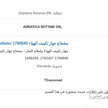
إيطاليا، Santerno Ravenna (RA)
ADRIATICA ROTTAMI SRL
مشعاع جهاز تكييف الهواء Scania A/C radiator 1790840 لـ السيارات القاطرة Scania R420
جهاز تكييف الهواء وقطاع الغيار - مشعاع جهاز تكيي
1790840 1782207, 1446258
إستونيا، Kõrveküla
TSvaruosad
ل على إعلانات جديدة منشورة في هذا القسم