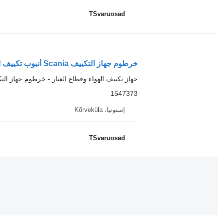
TSvaruosad
خرطوم جهاز التكييف Scania أنبوب تكييف الهواء 1547373 لـ السيارات القاطرة Scania R420
جهاز تكييف الهواء وقطاع الغيار - خرطوم جهاز الت
1547373
إستونيا، Kõrveküla
TSvaruosad