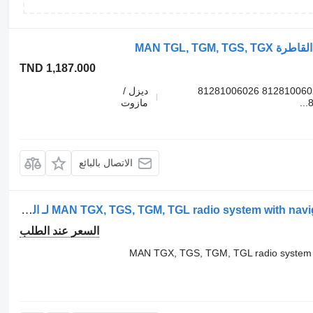
TND 1,187.000
7620000064 81281006017 81258137010 81281006025 81281006026
ديزل /
مازوت
الاتصال بالبائع
المسجل MAN TGX, TGS, TGM, TGL radio system with navigation system, MMT - AD MAN لـ السيارات القاطرة MAN MAN TGX, TGS, TGM, TGL radio system with navigation system, MMT - AD, 12V, multimedia unit EURO 5, EURO 6 by BOSCH 81281006017, 81281006026, 81281006027, 7620000064, 8128106025, 81281006017, 81281006026, 81281006027, 7620000064, 8128106025, 81258137010, 81258137034, 81281006033
السعر عند الطلب
MAN TGX, TGS, TGM, TGL radio system wi