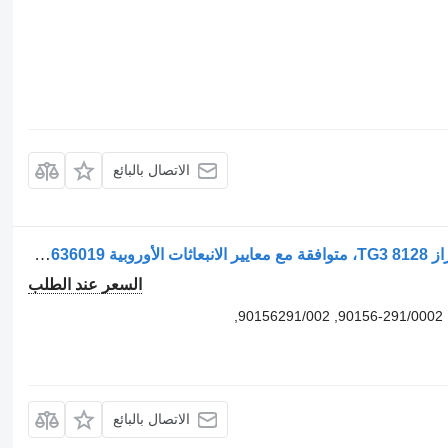
الاتصال بالبائع
المسجل MAN وحدة تحكم محطة الراديو طراز TG3 8128، متوافقة مع معايير الانبعاثات الأوروبية TGX / TGS EURO6 81281636019 لـ السيارات القاطرة MAN TGX / TGS EURO6
السعر عند الطلب
81281636019, 81258131099, 81258132188, 90156-291/0002, 90156291/002,
الاتصال بالبائع