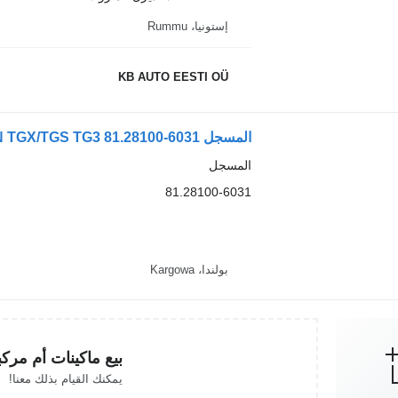
إستونيا، Rummu
KB AUTO EESTI OÜ
المسجل MAN TGX/TGS TG3 81.28100-6031 لـ الشاحنات MAN TGX TGS TG2
المسجل
81.28100-6031
بولندا، Kargowa
بيع ماكينات أم مرك
يمكنك القيام بذلك معنا!