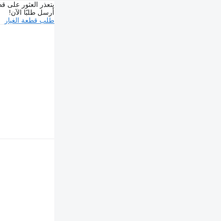
يتعذر العثور على قط
أرسل طلبًا الآن!
طلب قطعة الغيار