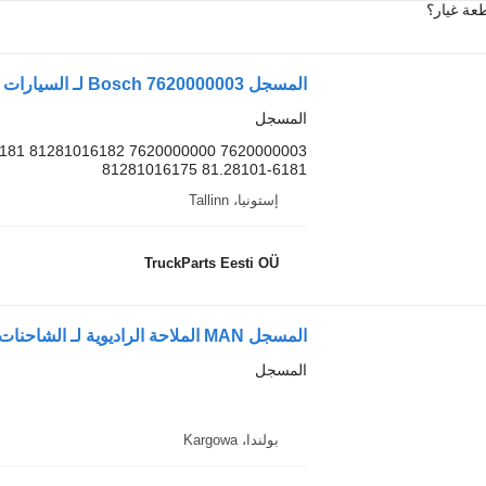
عة غيار؟
المسجل Bosch 7620000003 لـ السيارات القاطرة MAN TGL, TGM, TGS, TGX (2005-2021)
المسجل
81.28101-6181 81281016175
إستونيا، Tallinn
TruckParts Eesti OÜ
المسجل MAN الملاحة الراديوية لـ الشاحنات MAN TGX TGS
المسجل
بولندا، Kargowa