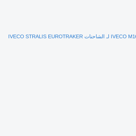
بطاريات المراكم القابلة لتخزين الطاقة IVECO M16 x 1,5, M48 x 2, Ls: 53 mm 41285153 لـ الشاحنات IVECO STRALIS EUROTRAKER