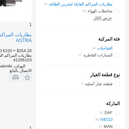
بطاريات المراكم القابلة لتخزين الطاقة
ضاغطات الهواء
عرض الكل
1
فئة المركبة
ASTRA
الشاحنات
0
€220
≈ $254.20
السيارات القاطرة
بطاريات المراكم الق
41285153
اليونان، Thessaloniki
الاتصال بالبائع
نوع قطعة الغيار
قطعة غيار أصلية
الماركة
DAF
IVECO
CF
EuroCargo
LF
MAN
1