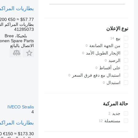
بطاريات المراكم القابلة لتخزين الطاقة 
200
€50
≈ $57.77
بطاريات المراكم الق
نوع الإعلان
41285073
بلجيكا، Bree
بيع
onen Spare Parts
الاتصال بالبائع
من الجهة الصانعة
الإيجار الطويل الأمد
الرصيد
على أقساط
استبدال مع دفع فرق السعر
استبدال
حالة المركبة
IVECO Stralis
4
جديد
مستعملة
بطاريات المراكم القابلة لتخزين 
0
€150
≈ $173.30