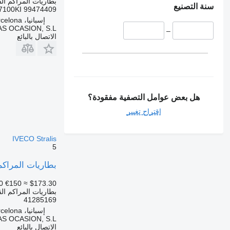
بطاريات المراكم الق
سنة التصنيع
7100KI 99474409
إسبانيا، Sant Pere Molanta, Barcelona
S OCASION, S.L.
–
الاتصال بالبائع
هل بعض عوامل التصفية مفقودة؟
اقتراح تغيير
IVECO Stralis
5
بطاريات المراكم القابلة لتخزي
0
€150
≈ $173.30
بطاريات المراكم الق
41285169
إسبانيا، Sant Pere Molanta, Barcelona
S OCASION, S.L.
الاتصال بالبائع