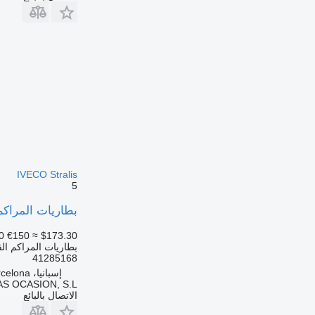
IVECO Stralis
5
بطاريات المراكم القابلة لتخزي
0
€150
≈ $173.30
بطاريات المراكم الق
41285168
إسبانيا، Sant Pere Molanta, Barcelona
S OCASION, S.L.
الاتصال بالبائع