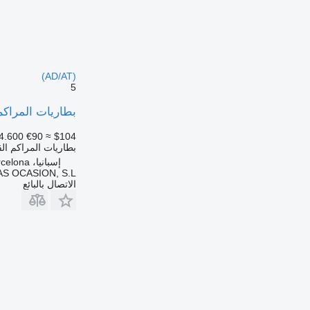
(AD/AT)
5
بطاريات المراكم القابل
4.600
€90
≈ $104
بطاريات المراكم الق
إسبانيا، Sant Pere Molanta, Barcelona
S OCASION, S.L.
الاتصال بالبائع