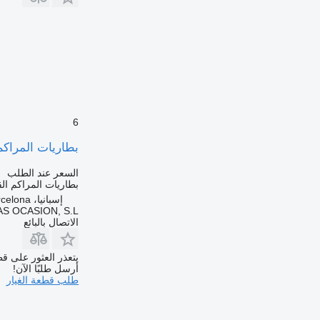
6
بطاريات المراكم القا
السعر عند الطلب
بطاريات المراكم الق
إسبانيا، Sant Pere Molanta, Barcelona
S OCASION, S.L.
الاتصال بالبائع
يتعذر العثور على قط
أرسل طلبًا الآن!
طلب قطعة الغيار