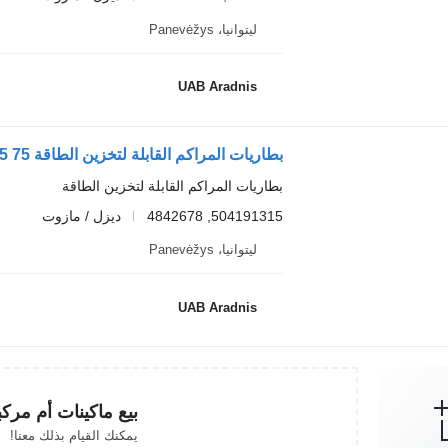
ليتوانيا، Panevėžys
UAB Aradnis
بطاريات المراكم القابلة لتخزين الطاقة 75 E 14 K 504191315 لـ الشاحنات IVECO EuroCargo I-III
بطاريات المراكم القابلة لتخزين الطاقة
504191315, 4842678
ديزل / مازوت
ليتوانيا، Panevėžys
UAB Aradnis
بيع ماكينات أم مرك
يمكنك القيام بذلك معنا!