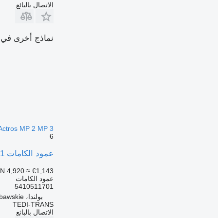
الاتصال بالبائع
نماذج أخرى في القسم "أعمدة ا
Actros MP 2 MP 3
6
عمود الكامات Mercedes-Benz 5410511701 لـ السيارات القاطرة Mercedes-Benz Actros MP 2 MP 3
N 4,920
≈ €1,143
عمود الكامات
5410511701
بولندا، Nowe Miasto Lubawskie
TEDI-TRANS
الاتصال بالبائع