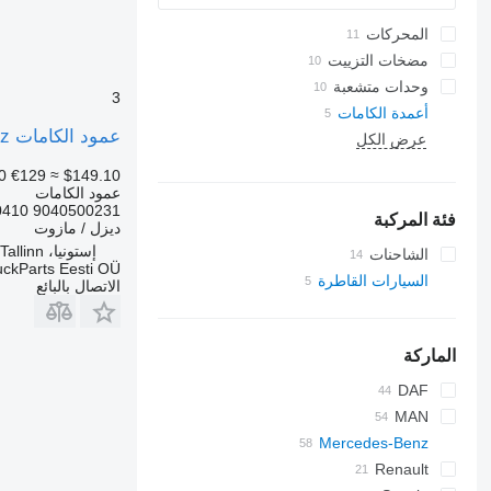
المحركات
مضخات التزييت
وحدات متشعبة
3
أعمدة الكامات
عمود الكامات Mercedes-Benz أتيجو 2 815 (01.04-) 9040500231 لـ السيارات القاطرة Mercedes-Benz Atego, Atego 2, Atego 3 (1996-)
عرض الكل
0
€129
≈ $149.10
عمود الكامات
9040500231 A9040500231 A9040501031 A9060500933 A9060550610 A9060551110 A9060551310 A9060550410...
فئة المركبة
ديزل / مازوت
إستونيا، Tallinn
الشاحنات
uckParts Eesti OÜ
السيارات القاطرة
الاتصال بالبائع
الماركة
DAF
S-Way
CF
MAN
Mercedes-Benz
L2000
Stralis
LF
Trakker
Actros
TGA
Renault
XF