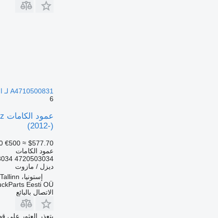
A4710500831 لـ السيارات القاطرة Mercedes-Benz Actros MP4 Antos Arocs (2012-)
6
(2012-)
0
€500
≈ $577.70
عمود الكامات
4 4720503034...
ديزل / مازوت
إستونيا، Tallinn
uckParts Eesti OÜ
الاتصال بالبائع
يتعذر العثور على قط