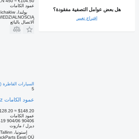
LN 450
≈ €104.50
عمود الكامات
هل بعض عوامل التصفية مفقودة؟
بولندا، Michałów
IEDZIALNOŚCIĄ
اقتراح تغيير
الاتصال بالبائع
السيارات القاطرة Mercedes-Benz Atego, Atego 2, Atego 3 (1996-)
5
عمود الكامات Mercedes-Benz أتيجو 817 (01.98-12.04) 90406 لـ السيارات القاطرة Mercedes-Benz Atego, Atego 2, Atego 3 (1996-)
128.20
≈ $148.20
عمود الكامات
90406 904/06 90419 A9040500901 A9040504001 A9060520701 9040500901 9040504001
ديزل / مازوت
إستونيا، Tallinn
uckParts Eesti OÜ