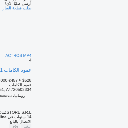
أرسل طلبًا الآن!
طلب قطعة الغيار
ACTROS MP4
4
عمود الكامات A4710503031 لـ السيارات القاطرة Mercedes-Benz ACTROS MP4
.000
€457
≈ $528
عمود الكامات
51, A4720503334
رومانيا، Suceava
DEZSTORE S.R.L.
14
سنوات في Autoline
الاتصال بالبائع