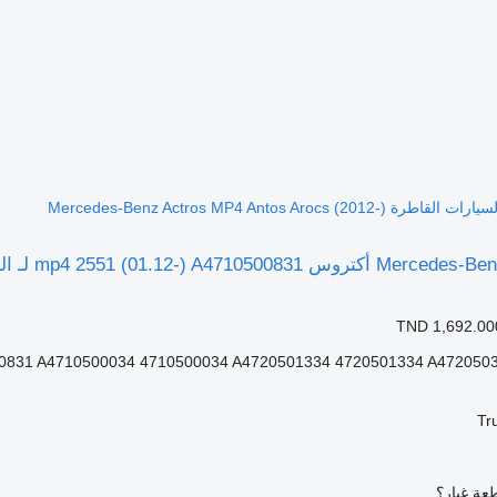
TND 1,692.00
831 A4710500034 4710500034 A4720501334 4720501334 A472050303
Tr
عة غيار؟