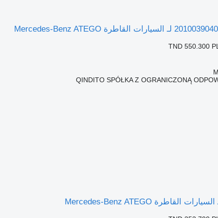
TND 550.300
P
QINDITO SPÓŁKA Z OGRANICZONĄ ODPOW
 القاطرة Mercedes-Benz ATEGO