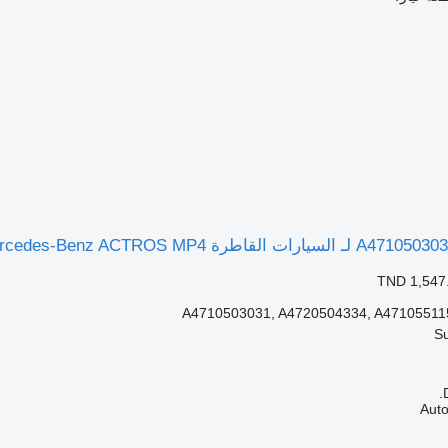
TND 1,547
A4710503031, A4720504334, A47105511