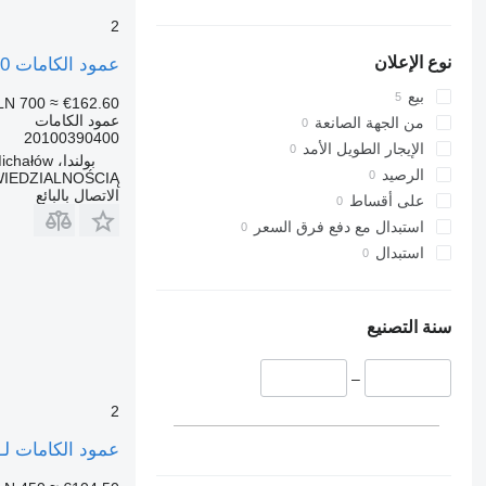
2
نوع الإعلان
عمود الكامات 20100390400 لـ السيارات القاطرة Mercedes-Benz ATEGO
بيع
LN 700
≈ €162.60
عمود الكامات
من الجهة الصانعة
20100390400
الإيجار الطويل الأمد
بولندا، Michałów
الرصيد
IEDZIALNOŚCIĄ
الاتصال بالبائع
على أقساط
استبدال مع دفع فرق السعر
استبدال
سنة التصنيع
–
2
عمود الكامات لـ السيارات