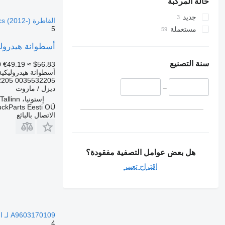
حالة المركبة
جديد
القاطرة Mercedes-Benz Actros MP4 Antos Arocs (2012-)
5
مستعملة
أسطوانة هيدروليكية Mercedes-Benz A0035532205 لـ السيارات القاطرة P4 Antos Arocs (2012
سنة التصنيع
0
€49.19
≈ $56.83
أسطوانة هيدروليكية
2205 0035532205
–
ديزل / مازوت
إستونيا، Tallinn
uckParts Eesti OÜ
الاتصال بالبائع
هل بعض عوامل التصفية مفقودة؟
اقتراح تغيير
A9603170109 لـ السيارات القاطرة Mercedes-Benz ACTROS
4