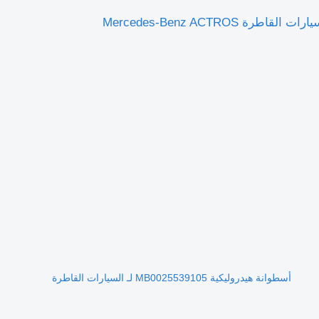
أسطوانة هيدروليكية MB0025539105 لـ السيارات القاطرة