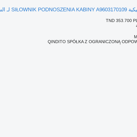
ة Mercedes-Benz ACTROS
TND 353.700
P
QINDITO SPÓŁKA Z OGRANICZONĄ ODPOW