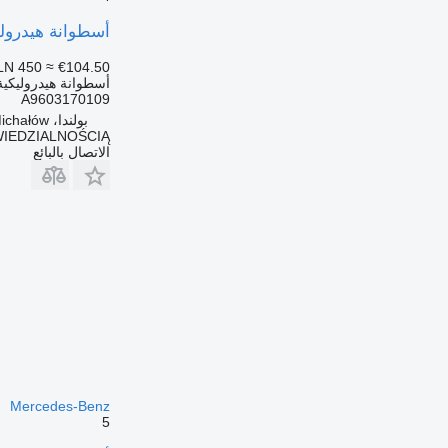
أسطوانة هيدروليكية SIŁOWNIK PODNOSZENIA KABINY A9603170109 لـ السيارات القاطر
LN 450
≈ €104.50
أسطوانة هيدروليكية
A9603170109
بولندا، Michałów
IEDZIALNOŚCIĄ
الاتصال بالبائع
Mercedes-Benz
5