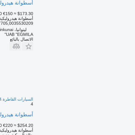
أسطوانة هيدروليكية MB0025539105 لـ السيارات القاطرة
0
€150
≈ $173.30
أسطوانة هيدروليكية
705,0035530209.
ليتوانيا، Ginkunai
UAB "EGMILA"
الاتصال بالبائع
السيارات القاطرة Mercedes-Benz ACTROS MP4
4
أسطوانة هيدروليكية Cilindru servodirectie A0004665392 لـ السيارات القاطرة P4
0
€220
≈ $254.20
أسطوانة هيدروليكية
حالة المركبة
جديد