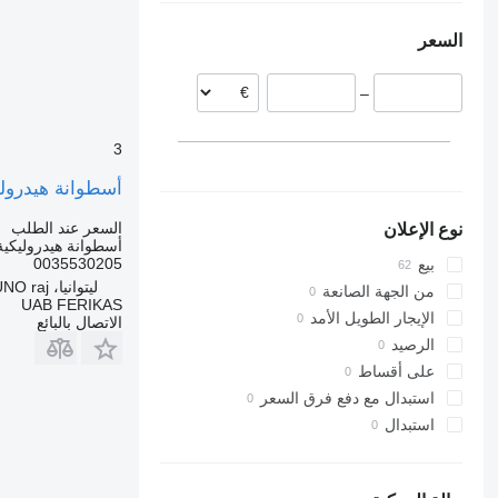
رومانيا
السعر
بولندا
ليتوانيا
–
البرتغال
هولندا
3
ألمانيا
أسطوانة هيدروليكية 0035530205 لـ السيارات القاطرة TROS MP4
السعر عند الطلب
نوع الإعلان
أسطوانة هيدروليكية
0035530205
بيع
ليتوانيا، KAUNO raj.
من الجهة الصانعة
UAB FERIKAS
الإيجار الطويل الأمد
الاتصال بالبائع
الرصيد
على أقساط
استبدال مع دفع فرق السعر
استبدال