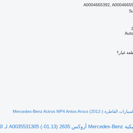
A0004665392, A0004665
عة غيار؟