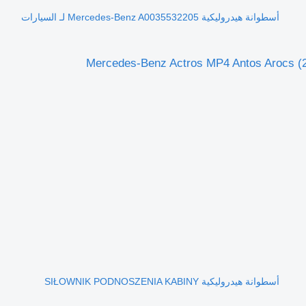
أسطوانة هيدروليكية Mercedes-Benz A0035532205 لـ السيارات
أسطوانة هيدروليكية SIŁOWNIK PODNOSZENIA KABINY