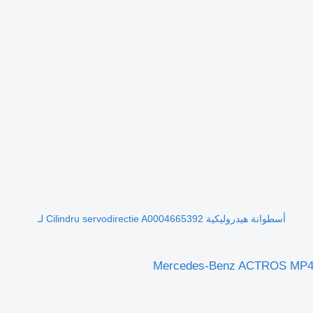
أسطوانة هيدروليكية Cilindru servodirectie A0004665392 لـ