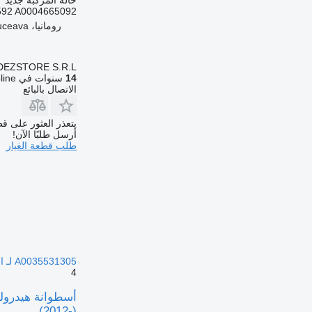
592 A0004665092
رومانيا، Suceava
DEZSTORE S.R.L.
14
سنوات في Autoline
الاتصال بالبائع
يتعذر العثور على قط
أرسل طلبًا الآن!
طلب قطعة الغيار
A0035531305 لـ السيارات القاطرة Mercedes-Benz Actros MP4 Antos Arocs (2012-)
4
(2012-)