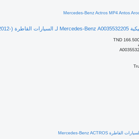
Mercedes-Benz Actros M-)
TND 166.50
A003553
Tr