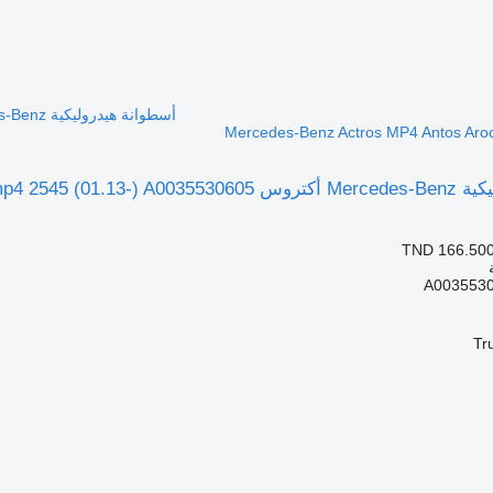
TND 166.50
A003553
Tr