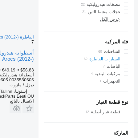
مضخات هيدروليكية
عجلات مشط التبن
عرض الكل
القاطرة Mercedes-Benz Actros MP4 Antos Arocs (2012-)
فئة المركبة
7
الشاحنات
Arocs (2012-)
السيارات القاطرة
الباصات
0
€49.19
≈ $56.83
مركبات البلدية
أسطوانة هيدروليكية
0605 0035530605
التجهيزات
سيارة بلدية
ديزل / مازوت
التجهيزات للشاحنات
شاحنات جمع ونقل النفايات
إستونيا، Tallinn
منصات رافعة هيدروليكية
uckParts Eesti OÜ
الاتصال بالبائع
نوع قطعة الغيار
قطعة غيار أصلية
الماركة