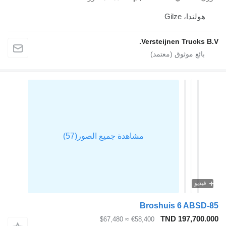
هولندا، Gilze
Versteijnen Trucks B.V.
فيديو
Broshuis 6 ABSD-85
TND 197,700.000
≈ $67,480
€58,400