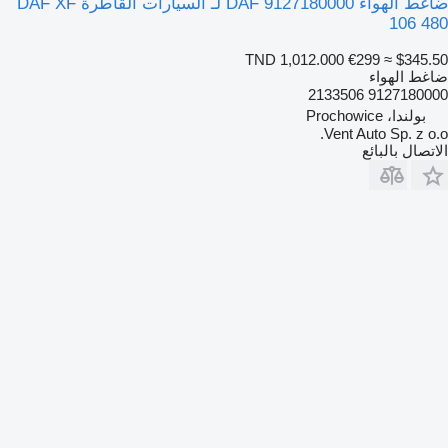
ضاغط الهواء DAF 9127180000 لـ السيارات القاطرة DAF XF
106 480
TND 1,012.000
€299
≈ $345.50
ضاغط الهواء
9127180000 2133506
بولندا، Prochowice
Vent Auto Sp. z o.o.
الاتصال بالبائع