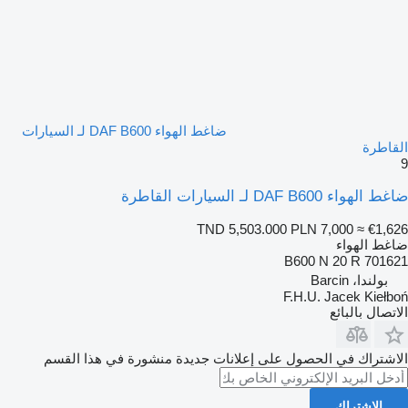
ضاغط الهواء DAF B600 لـ السيارات
القاطرة
9
ضاغط الهواء DAF B600 لـ السيارات القاطرة
TND 5,503.000
PLN 7,000
≈ €1,626
ضاغط الهواء
B600 N 20 R 701621
بولندا، Barcin
F.H.U. Jacek Kiełboń
الاتصال بالبائع
الاشتراك في الحصول على إعلانات جديدة منشورة في هذا القسم
الاشتراك