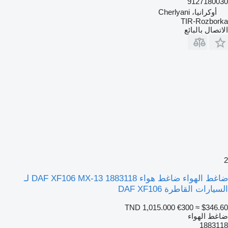
9127180030
أوكرانيا، Cherlyani
TIR-Rozborka
الاتصال بالبائع
2
ضاغط الهواء ضاغط هواء DAF XF106 MX-13 1883118 لـ
السيارات القاطرة DAF XF106
TND 1,015.000
€300
≈ $346.60
ضاغط الهواء
1883118