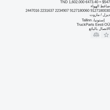
TND 1,602.000
€473.40
≈ $547
ضاغط الهواء
9127180030 9127180060 2234907 2231637 2447016
ديزل / مازوت
إستونيا، Tallinn
TruckParts Eesti OÜ
الاتصال بالبائع