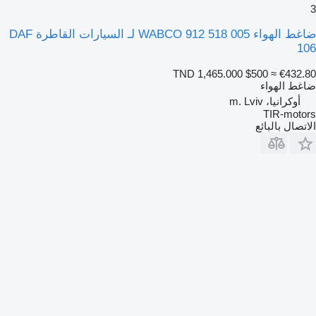
3
ضاغط الهواء WABCO 912 518 005 لـ السيارات القاطرة DAF
106
TND 1,465.000
$500
≈ €432.80
ضاغط الهواء
أوكرانيا، m. Lviv
TIR-motors
الاتصال بالبائع