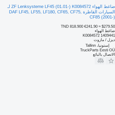
ضاغط الهواء ZF Lenksysteme LF45 (01.01-) K0084572 لـ
السيارات القاطرة DAF LF45, LF55, LF180, CF65, CF75,
CF85 (2001-)
TND 818.900
€241.90
≈ $279.50
ضاغط الهواء
K0084572 1409441
ديزل / مازوت
إستونيا، Tallinn
TruckParts Eesti OÜ
الاتصال بالبائع