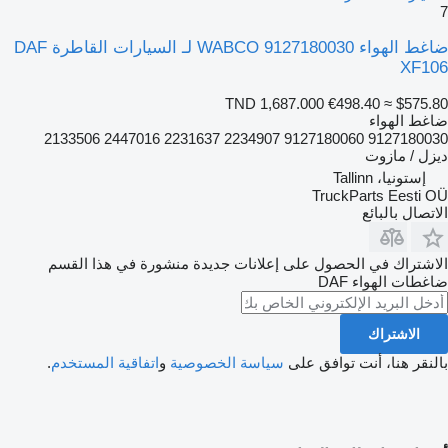
7
ضاغط الهواء WABCO 9127180030 لـ السيارات القاطرة DAF
XF106
TND 1,687.000
€498.40
≈ $575.80
ضاغط الهواء
9127180030 9127180060 2234907 2231637 2447016 2133506
ديزل / مازوت
إستونيا، Tallinn
TruckParts Eesti OÜ
الاتصال بالبائع
الاشتراك في الحصول على إعلانات جديدة منشورة في هذا القسم
ضاغطات الهواء
DAF
الاشتراك
بالنقر هنا، أنت توافق على
سياسة الخصوصية
و
اتفاقية المستخدم
.