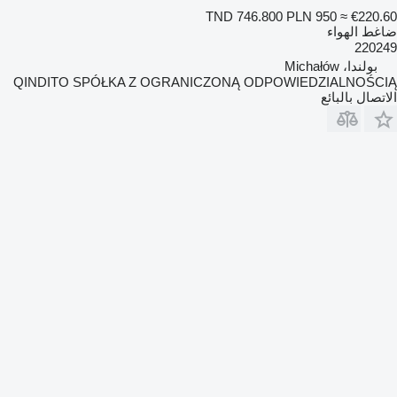
TND 746.800
PLN 950
≈ €220.60
ضاغط الهواء
220249
بولندا، Michałów
QINDITO SPÓŁKA Z OGRANICZONĄ ODPOWIEDZIALNOŚCIĄ
الاتصال بالبائع