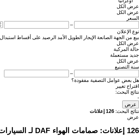
أوكرانيا
عرض الكل
عرض الكل
السعر
–
نوع الإعلان
بيع
من الجهة الصانعة
الإيجار الطويل الأمد
الرصيد
على أقساط
استبدال
عرض الكل
حالة المركبة
جديد
مستعملة
عرض الكل
سنة التصنيع
–
هل بعض عوامل التصفية مفقودة؟
اقتراح تغيير
نتائج البحث:
-
عرض
نتائج البحث:
126 إعلانات
عرض
126 إعلانات:
صمامات الهواء DAF لـ السيارات القاطرة