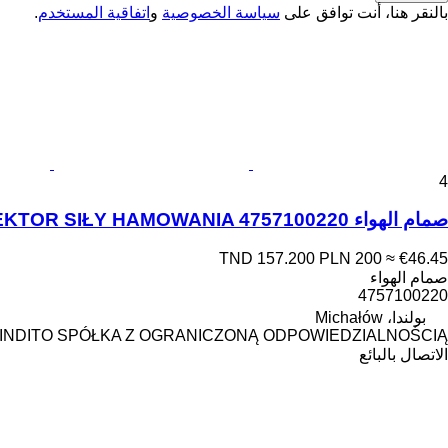
بالنقر هنا، أنت توافق على
سياسة الخصوصية
و
اتفاقية المستخدم
.
4
صمام الهواء WABCO KOREKTOR SIŁY HAMOWANIA 4757100220 لـ السيارات القاطرة DAF
TND 157.200
PLN 200
≈ €46.45
صمام الهواء
4757100220
بولندا، Michałów
INDITO SPÓŁKA Z OGRANICZONĄ ODPOWIEDZIALNOŚCIĄ
الاتصال بالبائع