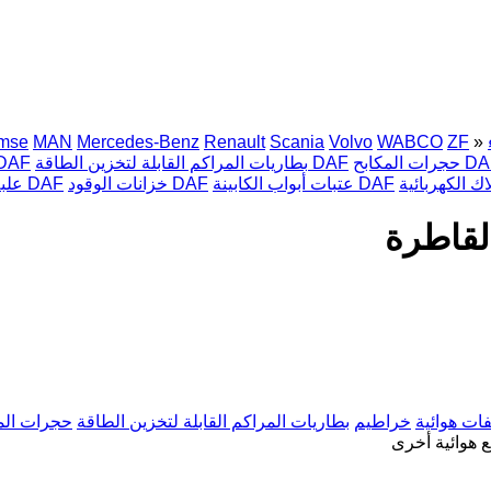
emse
MAN
Mercedes-Benz
Renault
Scania
Volvo
WABCO
ZF
»
 المكابح DAF
بطاريات المراكم القابلة لتخزين الطاقة DAF
خراطيم F
عتبات أبواب الكابينة DAF
خزانات الوقود DAF
علبة تروس السرعة DAF
ات هوائية
خراطيم
بطاريات المراكم القابلة لتخزين الطاقة
حجرات الم
ع هوائية أخرى