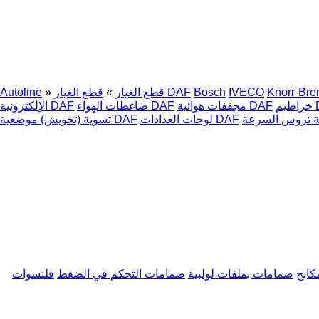
Knorr-Br
IVECO
Bosch
قطع الغيار DAF
قطع الغيار
»
»
Autoline
DA
مجففات هوائية DAF
ضاغطات الهواء DAF
الإلكترونية DAF
لوحات العدادات DAF
تسوية (تخويش) موضعية DAF
كابح
صمامات بملفات لولبية
صمامات التحكم في الضغط
قلنسوات