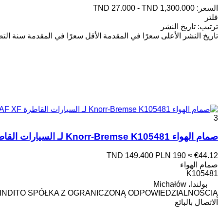
السعر:
TND 27.000 - TND 1,300.000
فلتر
ترتيب
:
تاريخ النشر
تاريخ النشر
الأعلى سعرًا في المقدمة
الأقل سعرًا في المقدمة
سنة التص
3
صمام الهواء Knorr-Bremse K105481 لـ السيارات القاطرة DAF XF
TND 149.400
PLN 190
≈ €44.12
صمام الهواء
K105481
بولندا، Michałów
INDITO SPÓŁKA Z OGRANICZONĄ ODPOWIEDZIALNOŚCIĄ
الاتصال بالبائع