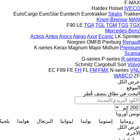
F-MAX
Haldex
Holset
IVECO
EuroCargo
EuroStar
Eurotech
Eurotrakker
Stralis
Trakker
Knorr-Bremse
MAN
F90
LE
TGA
TGL
TGM
TGS
TGX
Mercedes-Benz
Actros
Antos
Arocs
Atego
Axor
Econic
LK
Sprinter
Norgren
OMFB
Pierburg
Renault
K-series
Kerax
Magnum
Major
Midlum
Premium
Scania
G-series
P-series
R-series
Schmitz Cargobull
Sorl
Volvo
EC
F89
FE
FH
FL
FM
FMX
N-series
VNL
WABCO
ZF
عرض الكل
الموقع
البحث في نطاق بنصف قُطر
تونس
أوروبا
رومانيا
إستونيا
بولندا
ليتوانيا
البرتغال
هولندا
بلجيك
عرض الكل
الأخرى