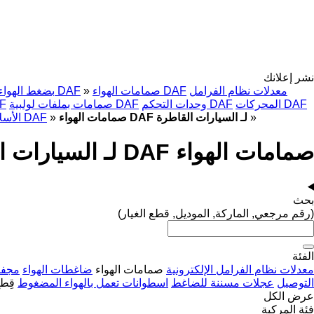
نشر إعلانك
معدلات نظام الفرامل
صمامات الهواء DAF
»
بضغط الهواء DAF
المحركات DAF
وحدات التحكم DAF
صمامات بملفات لولبية DAF
حجرات
»
صمامات الهواء DAF لـ السيارات القاطرة
»
الأسلاك الكهربائية DAF
صمامات الهواء DAF لـ السيارات القاطرة
بحث
(رقم مرجعي, الماركة, الموديل, قطع الغيار)
الفئة
معدلات نظام الفرامل الإلكترونية
صمامات الهواء
ضاغطات الهواء
مجفف
التوصيل
عجلات مسننة للضاغط
اسطوانات تعمل بالهواء المضغوط
قِط
عرض الكل
فئة المركبة