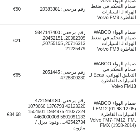
صمام الهواء Volvo
صمام التحكم في ضغط
رقم مرجعي: 20383381
€50
الهواء لـ السيارات
القاطرة Volvo FM9
صمام الهواء WABCO
رقم مرجعي: 9347147400
صمام التحكم في ضغط
20382309, 20452151,
€21
الهواء لـ السيارات
20716313, 20755195,
21225479
القاطرة Volvo FM9
صمام الهواء WABCO
صمام التحكم في
رقم مرجعي: 2051445
التعليق الهوائي، Ecas لـ
€65
4728800230
السيارات القاطرة
Volvo FM13
رقم مرجعي: 4721950180
صمام الهواء WABCO
42123220 1376793 1079666
FM12 (01.98-12.05) لـ
41027224 1934975 1504901
السيارات القاطرة
€34.68
5801091133 4460000008
Volvo FM7-FM12, FM,
42542734...، وقود: ديزل /
FMX (1998-2014)
مازوت