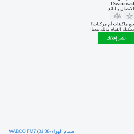
TSvaruosad
الاتصال بالبائع
بيع ماكينات أم مركبات؟
يمكنك القيام بذلك معنا!
نشر إعلانك
صمام الهواء WABCO FM7 (01.98-