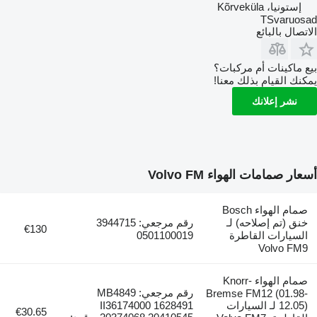
إستونيا، Kõrveküla
TSvaruosad
الاتصال بالبائع
بيع ماكينات أم مركبات؟
يمكنك القيام بذلك معنا!
نشر إعلانك
أسعار صمامات الهواء Volvo FM
صمام الهواء Bosch
خنق (تم إصلاحه) لـ
رقم مرجعي: 3944715
€130
السيارات القاطرة
0501100019
Volvo FM9
صمام الهواء Knorr-
رقم مرجعي: MB4849
Bremse FM12 (01.98-
12.05) لـ السيارات
II36174000 1628491
€30.65