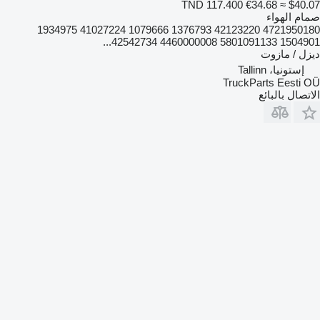
TND 117.400
€34.68
≈ $40.07
صمام الهواء
4721950180 42123220 1376793 1079666 41027224 1934975
1504901 5801091133 4460000008 42542734...
ديزل / مازوت
إستونيا، Tallinn
TruckParts Eesti OÜ
الاتصال بالبائع