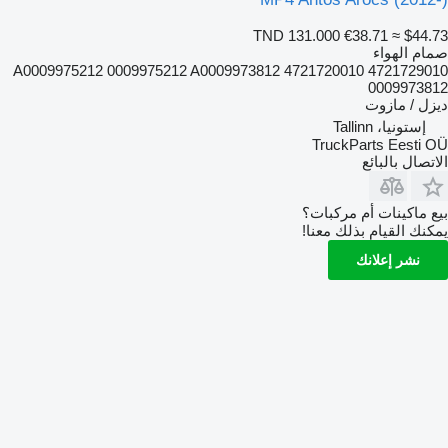
TND 131.000
€38.71
≈ $44.73
صمام الهواء
4721729010 4721720010 A0009975212 0009975212 A0009973812
0009973812
ديزل / مازوت
إستونيا، Tallinn
TruckParts Eesti OÜ
الاتصال بالبائع
بيع ماكينات أم مركبات؟
يمكنك القيام بذلك معنا!
نشر إعلانك