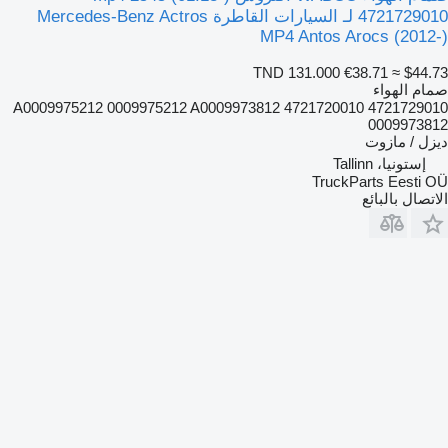
4721729010 لـ السيارات القاطرة Mercedes-Benz Actros
MP4 Antos Arocs (2012-)
TND 131.000
€38.71
≈ $44.73
صمام الهواء
4721729010 4721720010 A0009975212 0009975212 A0009973812
0009973812
ديزل / مازوت
إستونيا، Tallinn
TruckParts Eesti OÜ
الاتصال بالبائع