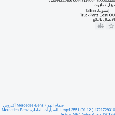
4800030300 0044311406 A0044311406
ديزل / مازوت
إستونيا، Tallinn
TruckParts Eesti OÜ
الاتصال بالبائع
صمام الهواء Mercedes-Benz أكتروس
mp4 2551 (01.12-) 4721729010 لـ السيارات القاطرة Mercedes-Benz
Actros MP4 Antos Arocs (2012-)