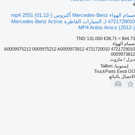
4
صمام الهواء Mercedes-Benz أكتروس mp4 2551 (01.12-)
4721729010 لـ السيارات القاطرة Mercedes-Benz Actros
MP4 Antos Arocs (2012-)
TND 131.000
€38.71
≈ $44.73
صمام الهواء
4721729010 4721720010 A0009975212 0009975212 A0009973812
0009973812
ديزل / مازوت
إستونيا، Tallinn
TruckParts Eesti OÜ
الاتصال بالبائع