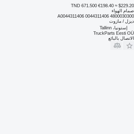
TND 671.500
€198.40
≈ $229.20
صمام الهواء
4800030300 0044311406 A0044311406
ديزل / مازوت
إستونيا، Tallinn
TruckParts Eesti OÜ
الاتصال بالبائع