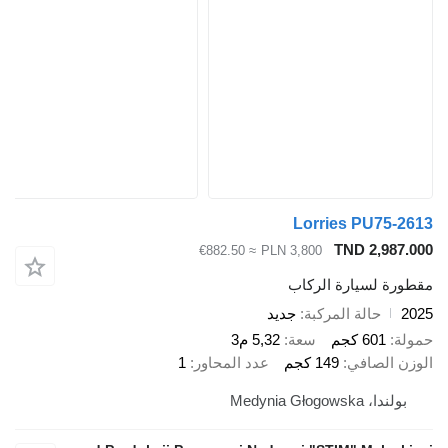
Lorries PU
TND 2
≈ €882.50
PLN 3,800
سيارة الركاب
الة المركبة
جديد
 كجم
سعة
5,32 م3
صافي
149 كجم
عدد المحاور
1
Medynia 