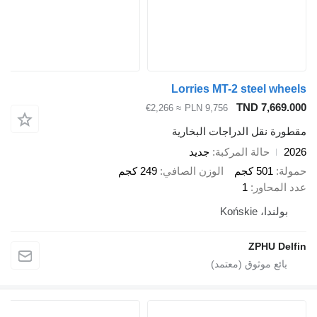
Lorries MT-2 stee
TND 7
≈ €2,266
PLN 9,756
ل الدراجات البخارية
الة المركبة
جديد
 كجم
الوزن الصافي
249 كجم
ور
1
Końs
ZPH