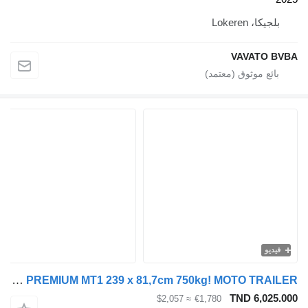
Loker
VAVA
Lorries PREMIUM MT1 239 x 81,7cm 750kg! MOTO TRAILER
TND 6
≈ $2,057
€1,780