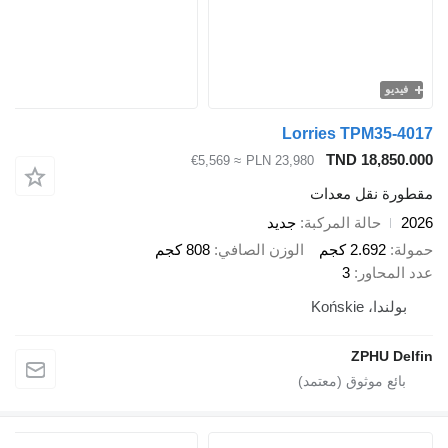
Lorries TPM
TND 18
≈ €5,569
PLN 23,980
قل معدات
الة المركبة
جديد
2.6 كجم
الوزن الصافي
808 كجم
ور
3
Końs
ZPH