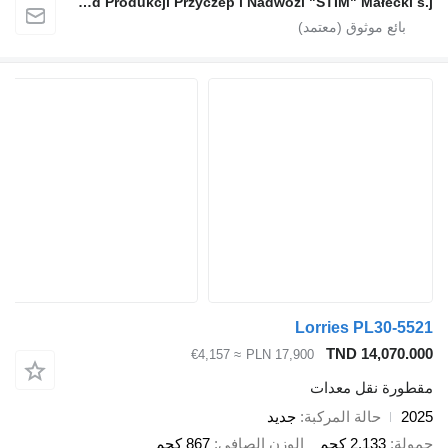
Zakład Produkcji Przyczep i Nadwozi "STIM" Małecki s.j.
Lorries PL
TND 14
≈ €4,157
PLN 17,900
قل معدات
الة المركبة
جديد
2.1 كجم
الوزن الصافي
867 كجم