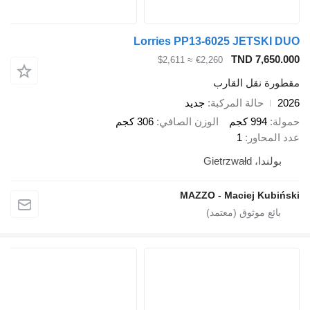
Lorries PP13-6025 JET
TND 7
≈ $2,611
€2,260
قل القارب
الة المركبة
جديد
 كجم
الوزن الصافي
306 كجم
ور
1
Gietr
MAZZO - Maciej 