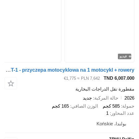
Lorries MT-1 - przyczepa motocyklowa na 1 motocykl + rowery
TND 6
≈ €1,775
PLN 7,642
ل الدراجات البخارية
الة المركبة
جديد
 كجم
الوزن الصافي
165 كجم
ور
1
Końs