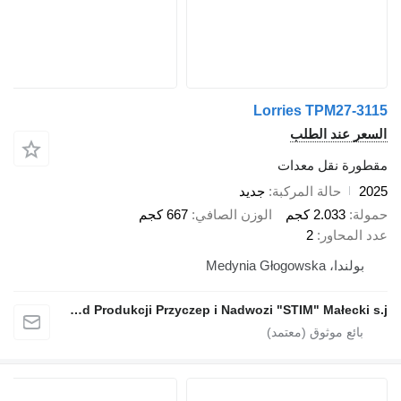
Lorries TPM
د الطلب
قل معدات
الة المركبة
جديد
2.0 كجم
الوزن الصافي
667 كجم
ور
2
Medynia 
Zakład Produkcji Przyczep i Nadwozi "STIM" Małecki s.j.