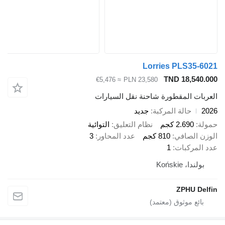
Lorries PLS
TND 18
≈ €5,476
PLN 23,580
المقطورة شاحنة نقل السيارات
الة المركبة
جديد
2.6 كجم
نظام التعليق
التوائية
صافي
810 كجم
عدد المحاور
3
كبات
1
Końs
ZPH