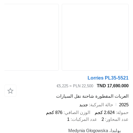
Lorries PL
TND 17
≈ €5,225
PLN 22,500
المقطورة شاحنة نقل السيارات
الة المركبة
جديد
2.6 كجم
الوزن الصافي
876 كجم
ور
2
عدد المركبات
1
Medynia 