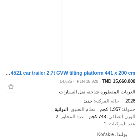
Lorries PL27-4521 car trailer 2.7t GVW tilting platform 441 x 200 cm
TND 15
≈ €4,626
PLN 19,920
المقطورة شاحنة نقل السيارات
الة المركبة
جديد
1.9 كجم
نظام التعليق
التوائية
صافي
743 كجم
عدد المحاور
2
كبات
1
Końs