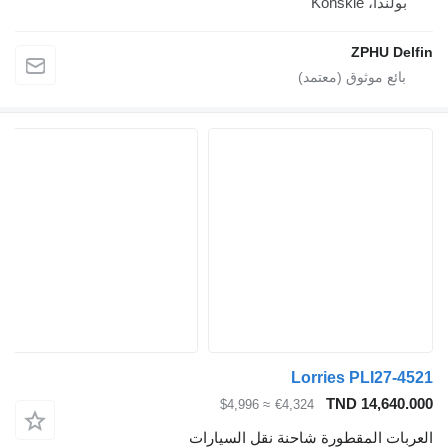
Końs
ZPH
Lorries PLI
TND 14
≈ $4,996
€4,324
المقطورة شاحنة نقل السيارات