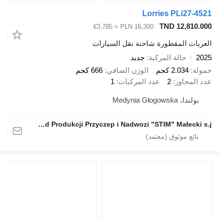
Lorries PLi
TND 12
≈ €3,785
PLN 16,300
المقطورة شاحنة نقل السيارات
الة المركبة
جديد
2.0 كجم
الوزن الصافي
666 كجم
ور
2
عدد المركبات
1
Medynia 
Zakład Produkcji Przyczep i Nadwozi "STIM" Małecki s.j.