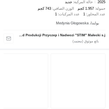
الة المركبة
جديد
1.9 كجم
الوزن الصافي
743 كجم
ور
1
عدد المركبات
1
Medynia 
Zakład Produkcji Przyczep i Nadwozi "STIM" Małecki s.j.