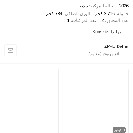
الة المركبة
جديد
2.7 كجم
الوزن الصافي
784 كجم
ور
2
عدد المركبات
1
Końs
ZPH