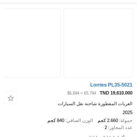
Lorries PL
TND 19
≈ $6,694
€5,794
المقطورة شاحنة نقل السيارات
2.6 كجم
الوزن الصافي
840 كجم
ور
2