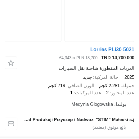
Lorries PLi
TND 14
≈ €4,343
PLN 18,700
المقطورة شاحنة نقل السيارات
الة المركبة
جديد
2.2 كجم
الوزن الصافي
719 كجم
ور
2
عدد المركبات
1
Medynia 
Zakład Produkcji Przyczep i Nadwozi "STIM" Małecki s.j.