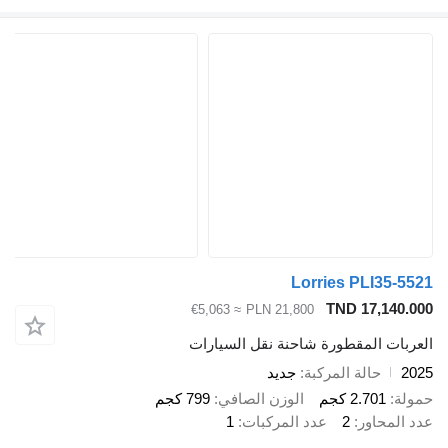
Lorries PLI
TND 17
≈ €5,063
PLN 21,800
المقطورة شاحنة نقل السيارات
الة المركبة
جديد
2.7 كجم
الوزن الصافي
799 كجم
ور
2
عدد المركبات
1