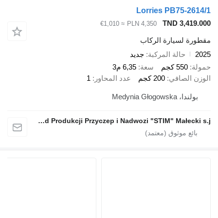
Lorries PB75
TND 3
≈ €1,010
PLN 4,350
سيارة الركاب
الة المركبة
جديد
 كجم
سعة
6,35 م3
صافي
200 كجم
عدد المحاور
1
Medynia 
Zakład Produkcji Przyczep i Nadwozi "STIM" Małecki s.j.