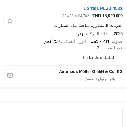
Lorries PL
TND 15
≈ $5,433
€4,702
المقطورة شاحنة نقل السيارات
الة المركبة
جديد
2.2 كجم
الوزن الصافي
759 كجم
ور
2
Lüdersf
Autohaus Möller GmbH 