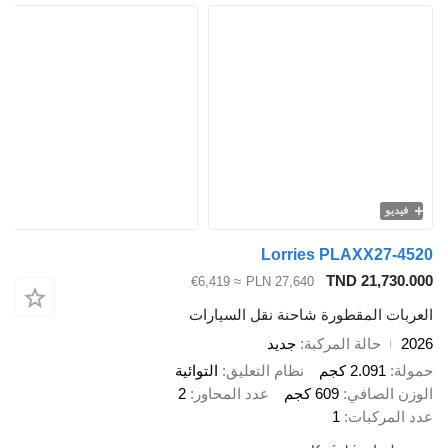
Lorries PLAXX
TND 21
≈ €6,419
PLN 27,640
المقطورة شاحنة نقل السيارات
الة المركبة
جديد
2.0 كجم
نظام التعليق
التوائية
صافي
609 كجم
عدد المحاور
2
كبات
1