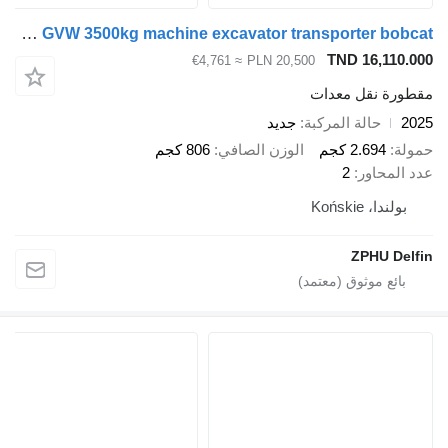
Lorries TPM35 361x175 cm GVW 3500kg machine excavator transporter bobcat
TND 16
≈ €4,761
PLN 20,500
قل معدات
الة المركبة
جديد
2.6 كجم
الوزن الصافي
806 كجم
ور
2
Końs
ZPH