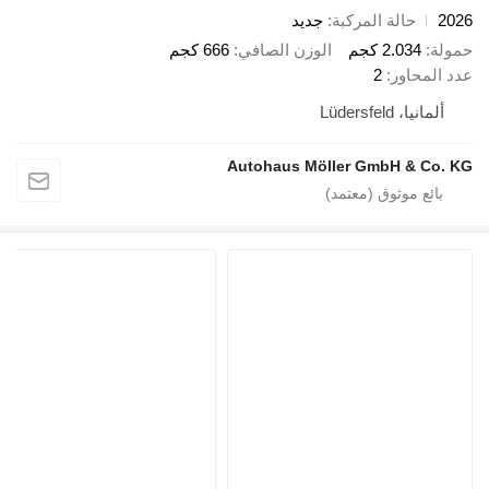
الة المركبة
جديد
2.0 كجم
الوزن الصافي
666 كجم
ور
2
Lüdersf
Autohaus Möller GmbH 