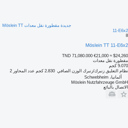
جديدة مقطورة نقل معدات Möslein TT
11-E6x2
8
Möslein TT 11-E6x2
TND 71,080.000
€21,000
≈ $24,260
مقطورة نقل معدات
9.070 كجم
نظام التعليق
زنبرك/زنبرك
الوزن الصافي
2.830 كجم
عدد المحاور
2
ألمانيا، Schwebheim
Möslein Nutzfahrzeuge GmbH
الاتصال بالبائع