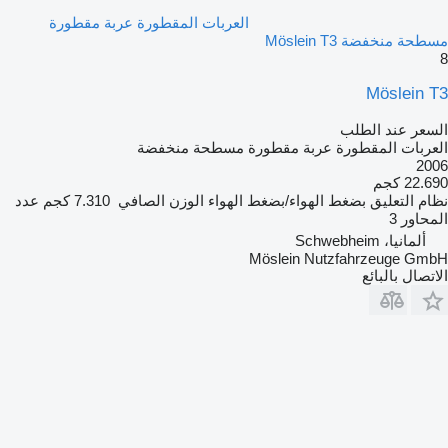
العربات المقطورة عربة مقطورة
مسطحة منخفضة Möslein T3
8
Möslein T3
السعر عند الطلب
العربات المقطورة عربة مقطورة مسطحة منخفضة
2006
22.690 كجم
نظام التعليق
بضغط الهواء/بضغط الهواء
الوزن الصافي
7.310 كجم
عدد
المحاور
3
ألمانيا، Schwebheim
Möslein Nutzfahrzeuge GmbH
الاتصال بالبائع