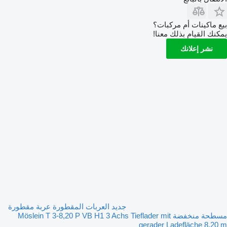
بيع ماكينات أم مركبات؟
يمكنك القيام بذلك معنا!
نشر إعلانك
جديد العربات المقطورة عربة مقطورة
مسطحة منخفضة Möslein T 3-8,20 P VB H1 3 Achs Tieflader mit
gerader Ladefläche 8,20 m