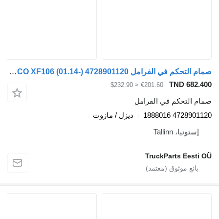
صمام التحكم في الفرامل WABCO XF106 (01.14-) 4728901120 لـ السيارات القاطرة DAF XF106 (2014-)
TND 682.
≈ $232.90
€201.60
م التحكم في الفرامل
4728901120 18
ديزل / مازوت
إستونيا، Tallinn
TruckParts Eesti