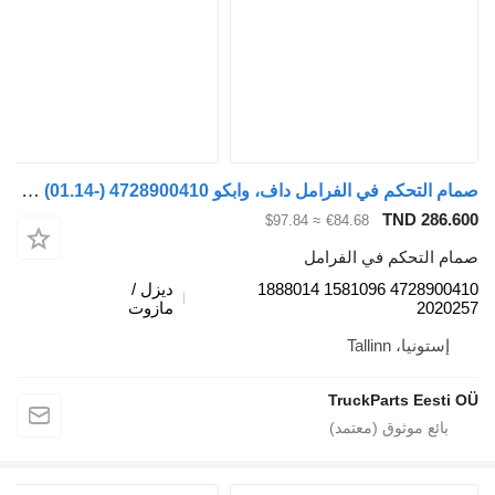
صمام التحكم في الفرامل داف، وابكو xf106 (01.14-) 4728900410 لـ السيارات القاطرة DAF XF106 (2014-)
TND 286.
≈ $97.84
€84.68
م التحكم في الفرامل
4728900410 1581096 1888014
ديزل /
2020
مازوت
إستونيا، Tallinn
TruckParts Eesti