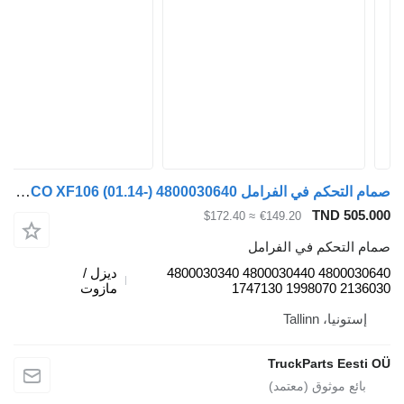
صمام التحكم في الفرامل WABCO XF106 (01.14-) 4800030640 لـ السيارات القاطرة DAF XF106
TND 505.
≈ $172.40
€149.20
م التحكم في الفرامل
4800030640 4800030440 4800030340
ديزل /
2136030 1998070
مازوت
إستونيا، Tallinn
TruckParts Eesti