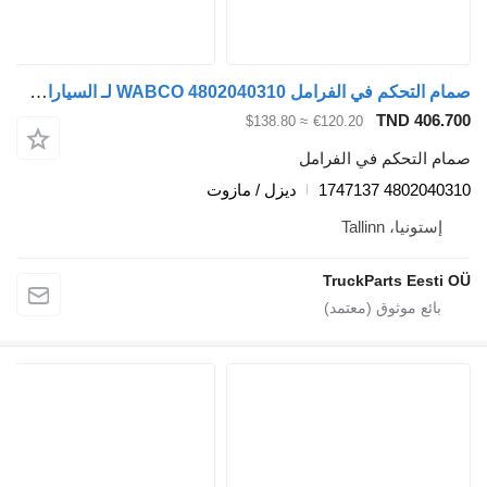
صمام التحكم في الفرامل WABCO 4802040310 لـ السيارات القاطرة DAF XF106 (2014)
TND 406.
≈ $138.80
€120.20
م التحكم في الفرامل
4802040310 17
ديزل / مازوت
إستونيا، Tallinn
TruckParts Eesti