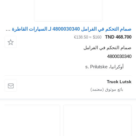
صمام التحكم في الفرامل 4800030340 لـ السيارات القاطرة DAF XF 106
TND 468.
≈ €138.50
$160
م التحكم في الفرامل
4800030
أوكرانيا، s. Prilutske
Truck Lu