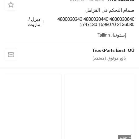
م التحكم في الفرامل
4800030640 4800030440 4800030340
ديزل /
2136030 1998070
مازوت
إستونيا، Tallinn
TruckParts Eesti
فيديو