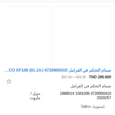
صمام التحكم في الفرامل WABCO XF106 (01.14-) 4728900410 لـ السيارات القاطرة DAF XF106 (2014-)
TND 286.
≈ $97.84
€84.68
م التحكم في الفرامل
4728900410 1581096 1888014
ديزل /
2020
مازوت
إستونيا، Tallinn