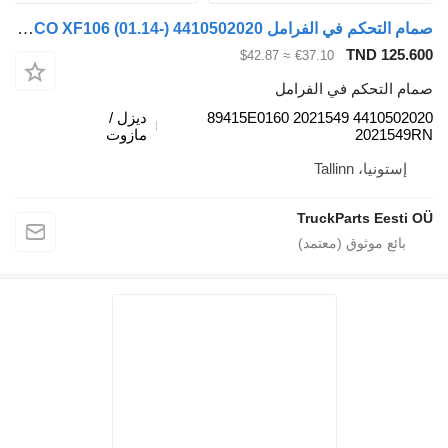
صمام التحكم في الفرامل WABCO XF106 (01.14-) 4410502020 لـ السيارات القاطرة DAF XF106 (2014-)
TND 125.
≈ $42.87
€37.10
م التحكم في الفرامل
4410502020 2021549 89415E0160
ديزل /
202154
مازوت
إستونيا، Tallinn
TruckParts Eesti