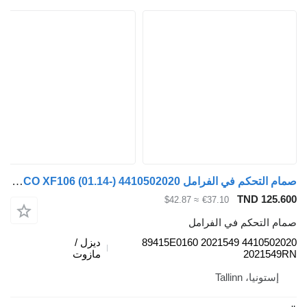
صمام التحكم في الفرامل WABCO XF106 (01.14-) 4410502020 لـ السيارات القاطرة DAF XF106 (2014-)
TND 125.
≈ $42.87
€37.10
م التحكم في الفرامل
4410502020 2021549 89415E0160
ديزل /
202154
مازوت
إستونيا، Tallinn