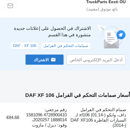
TruckParts Eesti
الاشتراك في الحصول على إعلانات جديدة
منشورة في هذا القسم
صمامات التحكم في الفرامل
DAF - XF 106
الاشتراك
صمامات التحكم في الفرامل DAF XF 106
م التحكم في الفرامل
رقم مرجعي:
داف، وابكو xf106 (01.14-) لـ
4728900410 1581096
€84.68
1888014 2020257،
السيارات القاطرة DAF XF106
وقود: ديزل / مازوت
(20