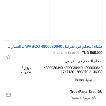
صمام التحكم في الفرامل WABCO 4800030640 لـ السيارات القاطرة DAF XF106 (2014-)
TND 505.
≈ $172.40
€149.20
م التحكم في الفرامل
4800030640 4800030440 4800030340
ديزل /
2136030 1998070
مازوت
إستونيا، Tallinn
TruckParts Eesti