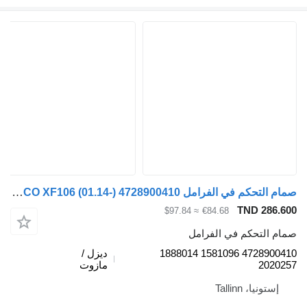
صمام التحكم في الفرامل WABCO XF106 (01.14-) 4728900410 لـ السيارات القاطرة DAF XF106 (2014-)
TND 286.
≈ $97.84
€84.68
م التحكم في الفرامل
4728900410 1581096 1888014
ديزل /
2020
مازوت
إستونيا، Tallinn