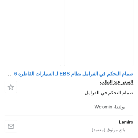
صمام التحكم في الفرامل نظام EBS لـ السيارات القاطرة DAF XF106 EURO 6
عر عند الطلب
م التحكم في الفرامل
بولندا، Wołomin
Lam