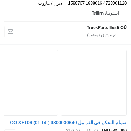
4728901120 1888016 
ديزل / مازوت
إستونيا، Tallinn
TruckParts Eesti
صمام التحكم في الفرامل WABCO XF106 (01.14-) 4800030640 لـ السيارات القاطرة DAF XF106 (2014-)
TND 505.
≈ $172.40
€149.20