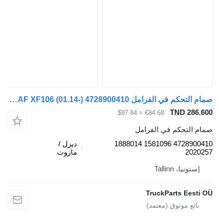
صمام التحكم في الفرامل DAF XF106 (01.14-) 4728900410 لـ السيارات القاطرة DAF XF106 (2014-)
TND 286.
≈ $97.84
€84.68
م التحكم في الفرامل
4728900410 1581096 1888014
ديزل /
2020
مازوت
إستونيا، Tallinn
TruckParts Eesti