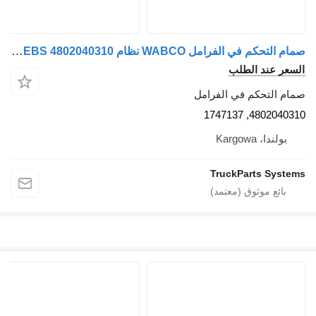
صمام التحكم في الفرامل WABCO نظام EBS 4802040310 لـ السيارات القاطرة DAF XF 106
عر عند الطلب
م التحكم في الفرامل
4802040310, 17
بولندا، Kargowa
TruckParts Syst