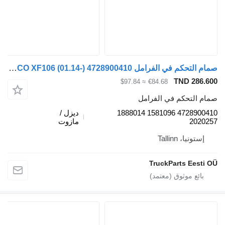
صمام التحكم في الفرامل WABCO XF106 (01.14-) 4728900410 لـ السيارات القاطرة DAF XF106 (01.14-)
TND 286.
≈ $97.84
€84.68
م التحكم في الفرامل
4728900410 1581096 1888014
ديزل /
2020
مازوت
إستونيا، Tallinn
TruckParts Eesti