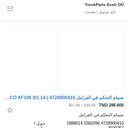
TruckParts Eesti
صمام التحكم في الفرامل WABCO XF106 (01.14-) 4728900410 لـ السيارات القاطرة DAF XF106 (2014-)
TND 286.
≈ $97.84
€84.68
م التحكم في الفرامل
4728900410 1581096 1888014
ديزل /
2020
مازوت