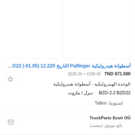
أسطوانة هيدروليكية Palfinger التاريخ 12.220 (01.05-) BZD-2.2 BZD22 لـ السيارات القاطرة MAN TGL, TGM, TGS, TGX (2005-2021)
TND 671.
≈ $229.20
€198.40
دة الهيدروليكية - أسطوانة هيدروليكية
BZD-2.2 BZ
ديزل / مازوت
إستونيا، Tallinn
TruckParts Eesti