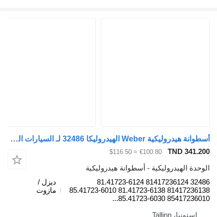
أسطوانة هيدروليكية Weber الهيدروليكا 32486 لـ السيارات القاطرة MAN TGL, TGM, TGS, TGX (2005-2021)
TND 341.
≈ $116.50
€100.80
دة الهيدروليكية - أسطوانة هيدروليكية
32486 81417236124 81.41723-6124
ديزل /
81417236138 81.41723-6138 85.41723-6010
مازوت
85417236010 85.41723-
إستونيا، Tallinn