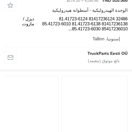
TND 510.
≈ $174.20
€150.80
دة الهيدروليكية - أسطوانة هيدروليكية
32486 81417236124 81.41723-6124
ديزل /
81417236138 81.41723-6138 85.41723-6010
مازوت
85417236010 85.41723-
إستونيا، Tallinn
TruckParts Eesti