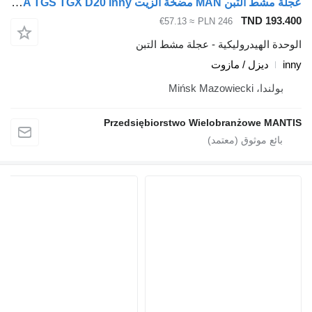
عجلة مشط التبن MAN مضخة الزيت MAN TGA TGS TGX D20 inny لـ السيارات القاطرة
TND 193.
≈ €57.13
PLN 246
دة الهيدروليكية - عجلة مشط التبن
i
ديزل / مازوت
بولندا، Mińsk Mazowiecki
Przedsiębiorstwo Wielobranżowe MAN