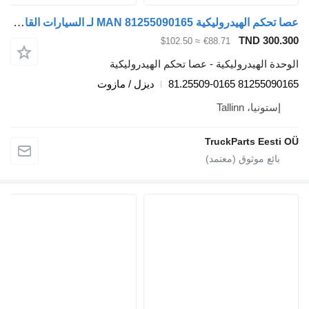
عصا تحكم الهيدروليكية MAN 81255090165 لـ السيارات القاطرة MAN TGL, TGM, TGS, TGX (2005-2021)
TND 300.
≈ $102.50
€88.71
دة الهيدروليكية - عصا تحكم الهيدروليكية
81255090165 81.2550
ديزل / مازوت
إستونيا، Tallinn
TruckParts Eesti