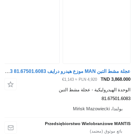
عجلة مشط التبن MAN موزع هيدرو درايف TGX TGS TGA 81675016083 81.67501.6083 لـ السيارات القاطرة MAN
TND 3,868.
≈ €1,143
PLN 4,920
دة الهيدروليكية - عجلة مشط التبن
81.67501.6
بولندا، Mińsk Mazowiecki
Przedsiębiorstwo Wielobranżowe MAN