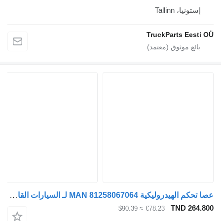
إستونيا، Tallinn
TruckParts Eesti
عصا تحكم الهيدروليكية MAN 81258067064 لـ السيارات القاطرة MAN TGL, TGM, TGS, TGX (2005-2021)
TND 264.
≈ $90.39
€78.23