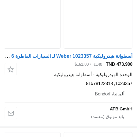
أسطوانة هيدروليكية Weber 1023357 لـ السيارات القاطرة MAN TGX Euro 6
TND 473.
≈ $161.80
€140
دة الهيدروليكية - أسطوانة هيدروليكية
1023357, 819
ألمانيا، Bendorf
ATB G