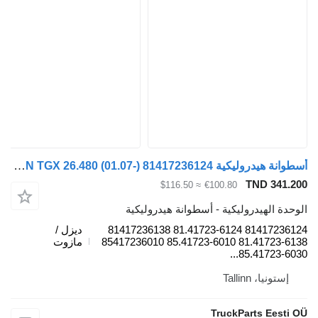
أسطوانة هيدروليكية MAN TGX 26.480 (01.07-) 81417236124 لـ السيارات القاطرة MAN TGL, TGM, TGS, TGX (2005-2021)
TND 341.
≈ $116.50
€100.80
دة الهيدروليكية - أسطوانة هيدروليكية
81417236124 81.41723-6124 81417236138
ديزل /
81.41723-6138 85.41723-6010 85417236010
مازوت
85.41723-603
إستونيا، Tallinn
TruckParts Eesti