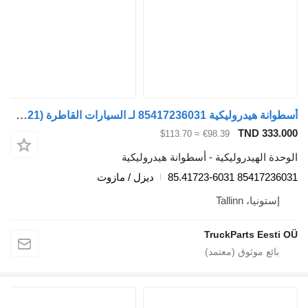
أسطوانة هيدروليكية 85417236031 لـ السيارات القاطرة MAN TGL, TGM, TGS, TGX (2005-2021)
TND 333.
≈ $113.70
€98.39
دة الهيدروليكية - أسطوانة هيدروليكية
85417236031 85.4172
ديزل / مازوت
إستونيا، Tallinn
TruckParts Eesti