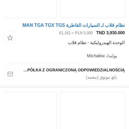
قلاب لـ السيارات القاطرة MAN TGA TGX TGS
TND 3,930.
≈ €1,161
PLN 5,000
دة الهيدروليكية - نظام قلاب
بولندا، Michałów
QINDITO SPÓŁKA Z OGRANICZONĄ ODPOWIEDZIALNOŚCIĄ