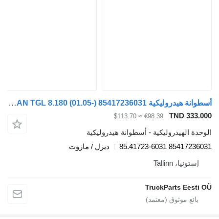
أسطوانة هيدروليكية MAN TGL 8.180 (01.05-) 85417236031 لـ السيارات القاطرة MAN TGL, TGM, TGS, TGX (2005-2021)
TND 333.
≈ $113.70
€98.39
دة الهيدروليكية - أسطوانة هيدروليكية
85417236031 85.4172
ديزل / مازوت
إستونيا، Tallinn
TruckParts Eesti