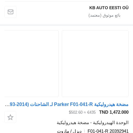
KB AUTO EESTI OÜ
مضخة هيدروليكية Parker F01-041-R لـ الشاحنات Volvo FH12, FH16, NH12, FH, VNL780 (1993-2014)
TND 1,472.000
≈ $502.60
€435
الوحدة الهيدروليكية - مضخة هيدروليكية
F01-041-R 20392941
ديزل / مازوت