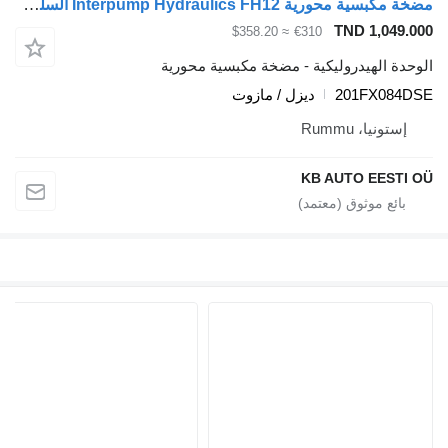
مضخة مكبسية محورية Interpump Hydraulics FH12 السلسلة 1 (01.93-12.02) 201FX084DSE لـ الشاحنات Volvo FH12
TND 1,049.000
≈ $358.20
€310
الوحدة الهيدروليكية - مضخة مكبسية محورية
201FX084DSE
ديزل / مازوت
إستونيا، Rummu
KB AUTO EESTI OÜ