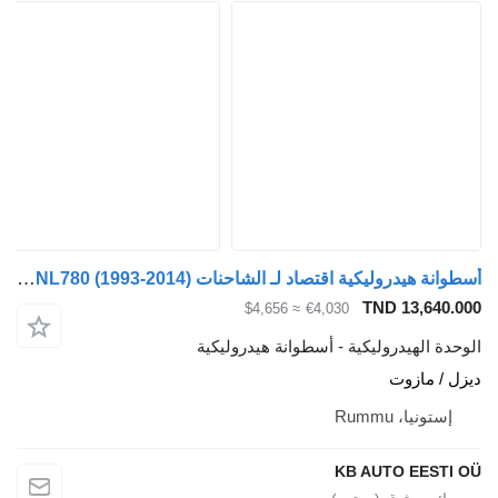
أسطوانة هيدروليكية اقتصاد لـ الشاحنات Volvo FH12, FH16, NH12, FH, VNL780 (1993-2014)
TND 13,640.000
≈ $4,656
€4,030
الوحدة الهيدروليكية - أسطوانة هيدروليكية
ديزل / مازوت
إستونيا، Rummu
KB AUTO EESTI OÜ