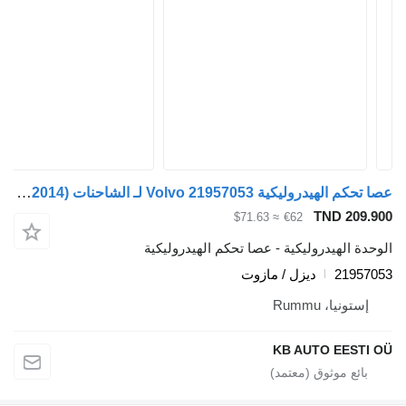
عصا تحكم الهيدروليكية Volvo 21957053 لـ الشاحنات Volvo FH12, FH16, NH12, FH, VNL780 (1993-2014)
TND 209.900
≈ $71.63
€62
الوحدة الهيدروليكية - عصا تحكم الهيدروليكية
21957053
ديزل / مازوت
إستونيا، Rummu
KB AUTO EESTI OÜ