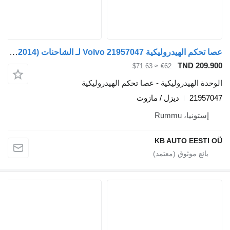
عصا تحكم الهيدروليكية Volvo 21957047 لـ الشاحنات Volvo FH12, FH16, NH12, FH, VNL780 (1993-2014)
TND 209.900
≈ $71.63
€62
الوحدة الهيدروليكية - عصا تحكم الهيدروليكية
21957047
ديزل / مازوت
إستونيا، Rummu
KB AUTO EESTI OÜ