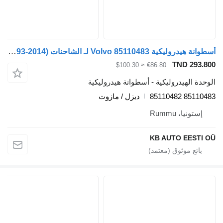
أسطوانة هيدروليكية Volvo 85110483 لـ الشاحنات Volvo FH12, FH16, NH12, FH, VNL780 (1993-2014)
TND 293.800
≈ $100.30
€86.80
الوحدة الهيدروليكية - أسطوانة هيدروليكية
85110483 85110482
ديزل / مازوت
إستونيا، Rummu
KB AUTO EESTI OÜ