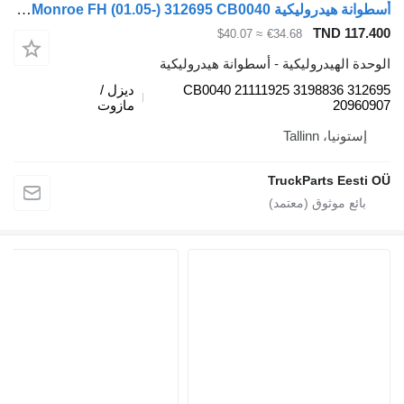
أسطوانة هيدروليكية Monroe FH (01.05-) 312695 CB0040 لـ الشاحنات Volvo FH12, FH16, NH12, FH, VNL780 (1993-2014)
TND 117.400
≈ $40.07
€34.68
الوحدة الهيدروليكية - أسطوانة هيدروليكية
312695 CB0040 21111925 3198836
ديزل /
20960907
مازوت
إستونيا، Tallinn
TruckParts Eesti OÜ