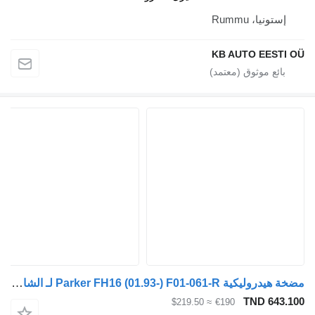
إستونيا، Rummu
KB AUTO EESTI OÜ
مضخة هيدروليكية Parker FH16 (01.93-) F01-061-R لـ الشاحنات Volvo FH12, FH16, NH12, FH, VNL780 (1993-2014)
TND 643.100
≈ $219.50
€190