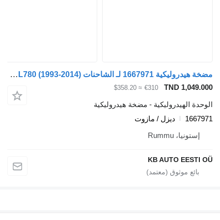
مضخة هيدروليكية 1667971 لـ الشاحنات Volvo FH12, FH16, NH12, FH, VNL780 (1993-2014)
TND 1,049.000
≈ $358.20
€310
الوحدة الهيدروليكية - مضخة هيدروليكية
1667971
ديزل / مازوت
إستونيا، Rummu
KB AUTO EESTI OÜ