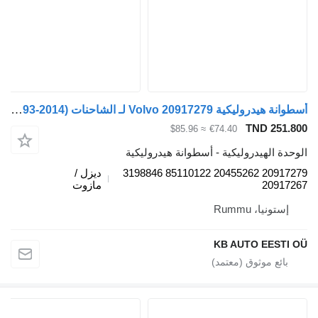
أسطوانة هيدروليكية Volvo 20917279 لـ الشاحنات Volvo FH12, FH16, NH12, FH, VNL780 (1993-2014)
TND 251.800
≈ $85.96
€74.40
الوحدة الهيدروليكية - أسطوانة هيدروليكية
20917279 20455262 85110122 3198846
ديزل /
20917267
مازوت
إستونيا، Rummu
KB AUTO EESTI OÜ