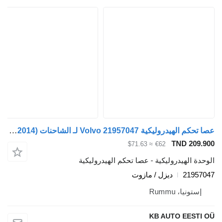
عصا تحكم الهيدروليكية Volvo 21957047 لـ الشاحنات Volvo FH12, FH16, NH12, FH, VNL780 (1993-2014)
TND 209.900
≈ $71.63
€62
الوحدة الهيدروليكية - عصا تحكم الهيدروليكية
21957047
ديزل / مازوت
إستونيا، Rummu
KB AUTO EESTI OÜ