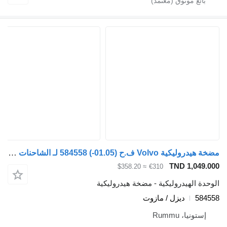
مضخة هيدروليكية Volvo ف.ح (01.05-) 584558 لـ الشاحنات Volvo FH12, FH16, NH12, FH, VNL780 (1993-2014)
TND 1,049.000
≈ $358.20
€310
الوحدة الهيدروليكية - مضخة هيدروليكية
584558
ديزل / مازوت
إستونيا، Rummu