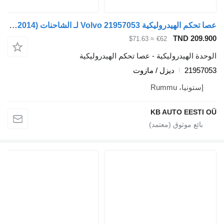
عصا تحكم الهيدروليكية Volvo 21957053 لـ الشاحنات Volvo FH12, FH16, NH12, FH, VNL780 (1993-2014)
TND 209.900
≈ $71.63
€62
الوحدة الهيدروليكية - عصا تحكم الهيدروليكية
21957053
ديزل / مازوت
إستونيا، Rummu
KB AUTO EESTI OÜ