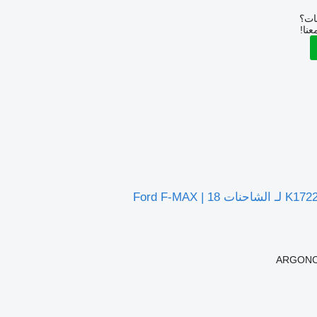
بات؟
عنا!