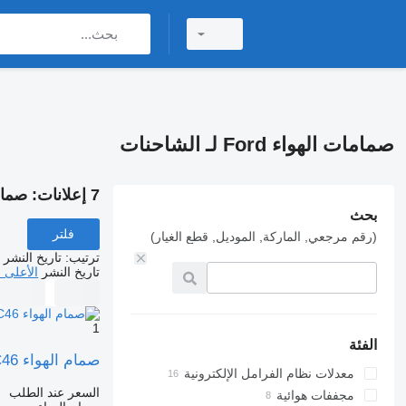
صمامات الهواء Ford لـ الشاحنات
7 إعلانات:
صمامات ال
بحث
فلتر
(رقم مرجعي, الماركة, الموديل, قطع الغيار)
ترتيب
:
تاريخ النشر
تاريخ النشر
الأعلى 
1
الفئة
صمام الهواء JC463038BA JC46 لـ الشاحنات Ford F-MAX 4142
معدلات نظام الفرامل الإلكترونية
السعر عند الطلب
مجففات هوائية