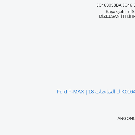
JC463038BA JC46 
DİZELSAN İTH.İHR