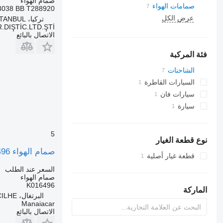
صمام الهواء
صمامات الهواء
3038 BB T288920
عرض الكل
تركيا، Başakşehir / İSTANBUL
.DIŞTİC.LTD.ŞTİ
الاتصال بالبائع
فئة المركبة
الشاحنات
السيارات القاطرة
سيارات فان
سيارة
5
نوع قطعة الغيار
صمام الهواء K016496 لـ الشاحنات Ford F-MAX | 18
قطعة غيار أصلية
السعر عند الطلب
صمام الهواء
K016496
الماركة
البرتغال، ARGONCILHE
Manaiacar
الاتصال بالبائع