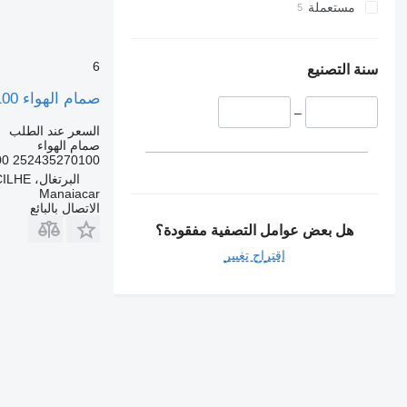
مستعملة
6
سنة التصنيع
صمام الهواء 252435270100 لـ الشاحنات Ford F-MAX | 18
–
السعر عند الطلب
صمام الهواء
252435270100 BOMBA DE AGUA,271122-019A,805000000
البرتغال، ARGONCILHE
Manaiacar
الاتصال بالبائع
هل بعض عوامل التصفية مفقودة؟
اقتراح تغيير