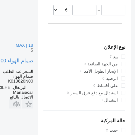
–
MAX | 18
نوع الإعلان
5
بيع
صمام الهواء Knorr-Bremse K019820N00 لـ الشاحنات Ford F-MAX | 18
من الجهة الصانعة
الإيجار الطويل الأمد
السعر عند الطلب
صمام الهواء
الرصيد
K019820N00
على أقساط
البرتغال، ARGONCILHE
Manaiacar
استبدال مع دفع فرق السعر
الاتصال بالبائع
استبدال
حالة المركبة
جديد