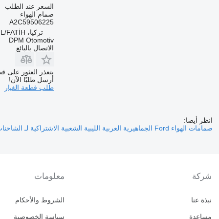
السعر عند الطلب
صمام الهواء
A2C59506225
تركيا، İSTANBUL/FATİH
DPM Otomotiv
الاتصال بالبائع
يتعذر العثور على قط
أرسل طلبًا الآن!
طلب قطعة الغيار
انظر أيضا:
صمامات الهواء Ford الجماهيرية العربية الليبية الشعبية الاشتراكية لـ الشاحنات
شركة
معلومات
نبذة عنا
الشروط والأحكام
مساعدة
سياسة الخصوصية