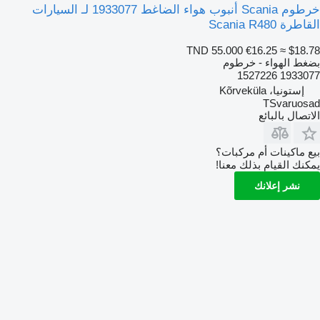
خرطوم Scania أنبوب هواء الضاغط 1933077 لـ السيارات
القاطرة Scania R480
TND 55.000
€16.25
≈ $18.78
بضغط الهواء - خرطوم
1933077 1527226
إستونيا، Kõrveküla
TSvaruosad
الاتصال بالبائع
بيع ماكينات أم مركبات؟
يمكنك القيام بذلك معنا!
نشر إعلانك