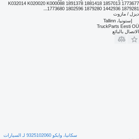
K032014 K020020 K000088 1891378 1881418 1857013 1773677
1773680 1802596 1879280 1442936 1879281...
ديزل / مازوت
إستونيا، Tallinn
TruckParts Eesti OÜ
الاتصال بالبائع
سكانيا، وابكو 9325102060 لـ السيارات