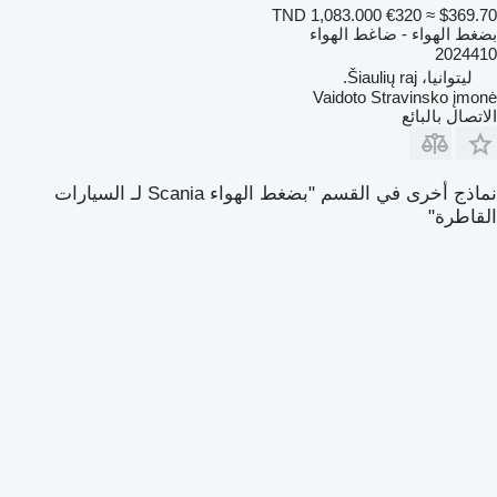
TND 1,083.000
€320
≈ $369.70
بضغط الهواء - ضاغط الهواء
2024410
ليتوانيا، Šiaulių raj.
Vaidoto Stravinsko įmonė
الاتصال بالبائع
نماذج أخرى في القسم "بضغط الهواء Scania لـ السيارات
القاطرة"