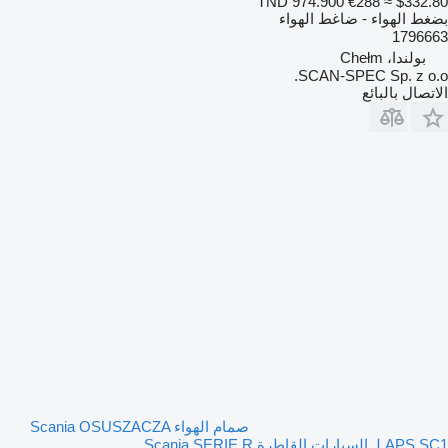
TND 974.900
€288
≈ $332.80
بضغط الهواء - ضاغط الهواء
1796663
بولندا، Chełm
SCAN-SPEC Sp. z o.o.
الاتصال بالبائع
صمام الهواء Scania OSUSZACZA
APS SC1 لـ السيارات القاطرة Scania SERIE R