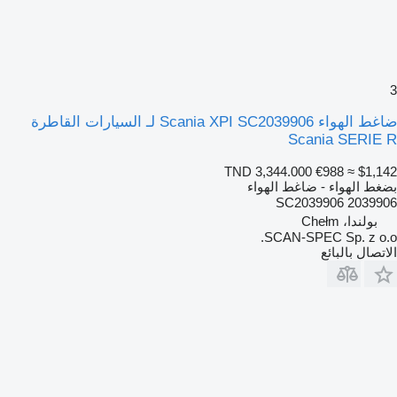
3
ضاغط الهواء Scania XPI SC2039906 لـ السيارات القاطرة
Scania SERIE R
TND 3,344.000
€988
≈ $1,142
بضغط الهواء - ضاغط الهواء
SC2039906 2039906
بولندا، Chełm
SCAN-SPEC Sp. z o.o.
الاتصال بالبائع