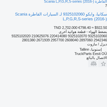
القاطرة Scania L,P,G,R,S-series (2016-)
7
سكانيا، وابكو 9325102060 لـ السيارات القاطرة Scania
L,P,G,R,S-series (2016-)
TND 2,702.000
€798.40
≈ $922.50
بضغط الهواء - قطعة هوائية أخرى
9325102060 9325102070 220414080 210625076 9325102020
2942346 2897060 2608040 2957700 2671939 2801380
ديزل / مازوت
إستونيا، Tallinn
TruckParts Eesti OÜ
الاتصال بالبائع