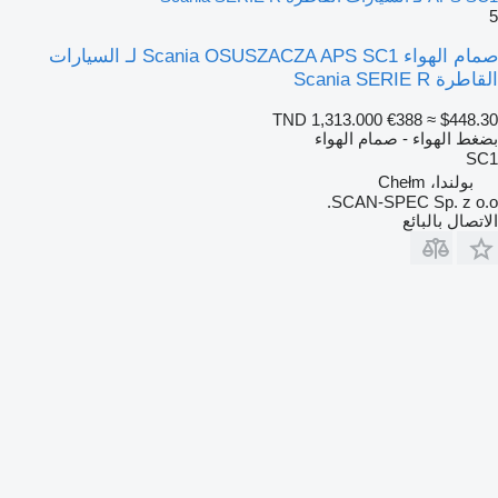
5
صمام الهواء Scania OSUSZACZA APS SC1 لـ السيارات
القاطرة Scania SERIE R
TND 1,313.000
€388
≈ $448.30
بضغط الهواء - صمام الهواء
SC1
بولندا، Chełm
SCAN-SPEC Sp. z o.o.
الاتصال بالبائع