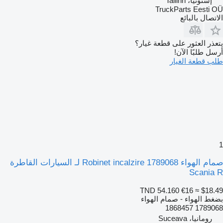
إستونيا، Tallinn
TruckParts Eesti OÜ
الاتصال بالبائع
يتعذر العثور على قطعة غيار؟
أرسل طلبًا الآن!
طلب قطعة الغيار
1
صمام الهواء Robinet incalzire 1789068 لـ السيارات القاطرة
Scania R
TND 54.160
€16
≈ $18.49
بضغط الهواء - صمام الهواء
1789068 1868457
رومانيا، Suceava