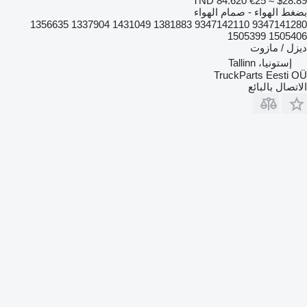
TND 84.620
€25
≈ $28.89
بضغط الهواء - صمام الهواء
9347141280 9347142110 1381883 1431049 1337904 1356635
1505406 1505399
ديزل / مازوت
إستونيا، Tallinn
TruckParts Eesti OÜ
الاتصال بالبائع