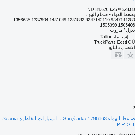
TND 84.620
€25
≈ $28.89
بضغط الهواء - صمام الهواء
9347141280 9347142110 1381883 1431049 1337904 1356635
1505406 1505399
ديزل / مازوت
إستونيا، Tallinn
TruckParts Eesti OÜ
الاتصال بالبائع
2
ضاغط الهواء Sprężarka 1796663 لـ السيارات القاطرة Scania
P R G T