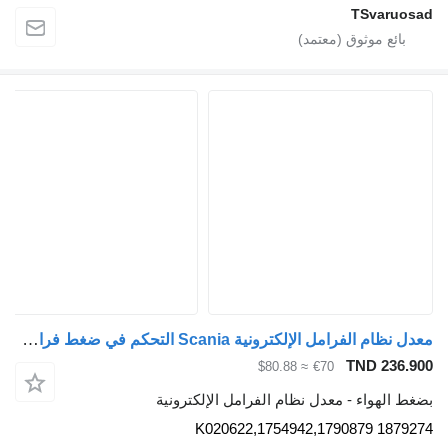
TSvaruos
معدل نظام الفرامل الإلكترونية Scania التحكم في ضغط فرامل المقطورة 1879274 لـ السيارات القاطرة Scania G340
TND 236.9
≈ $80.88
€70
غط الهواء - معدل نظام الفرامل الإلكترونية
1879274 1754942,1790879,