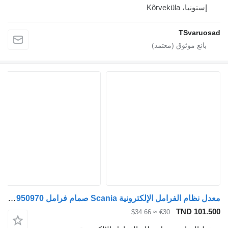
إستونيا، Kõrveküla
TSvaruos
معدل نظام الفرامل الإلكترونية Scania صمام فرامل ABS 4721950970 لـ السيارات القاطرة Scania G340
TND 101.5
≈ $34.66
€30