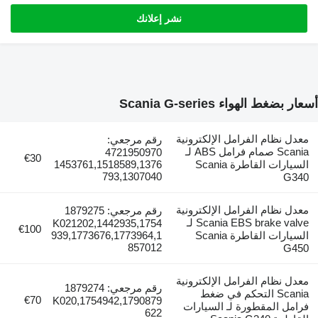
نشر إعلانك
ضغط الهواء Scania G-series
ل نظام الفرامل الإلكترونية
رقم مرجعي:
Scania صمام فرامل ABS لـ
4721950970
€30
السيارات القاطرة Scania
1453761,1518589,1376
793,1307040
G3
ل نظام الفرامل الإلكترونية
رقم مرجعي: 1879275
Scania EBS brake valve لـ
K021202,1442935,1754
€100
السيارات القاطرة Scania
939,1773676,1773964,1
857012
G4
ل نظام الفرامل الإلكترونية
رقم مرجعي: 1879274
Scania التحكم في ضغط
€70
1754942,1790879,K020
مل المقطورة لـ السيارات
622