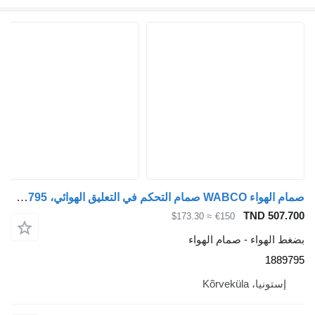
صمام الهواء WABCO صمام التحكم في التعليق الهوائي، Ecas 1889795 لـ السيارات القاطرة Scania G440
TND 507.7
≈ $173.30
€150
غط الهواء - صمام الهواء
18897
إستونيا، Kõrveküla