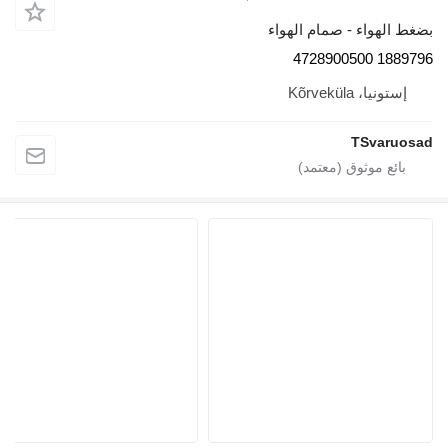
غط الهواء - صمام الهواء
1889796 472890
إستونيا، Kõrveküla
TSvaruos