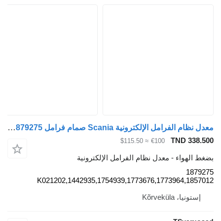
معدل نظام الفرامل الإلكترونية Scania صمام فرامل EBS 1879275 لـ السيارات القاطرة Scania G440
TND 338.5
≈ $115.50
€100
غط الهواء - معدل نظام الفرامل الإلكترونية
18792
K021202,1442935,1754939,1773676,1773964,18570
إستونيا، Kõrveküla