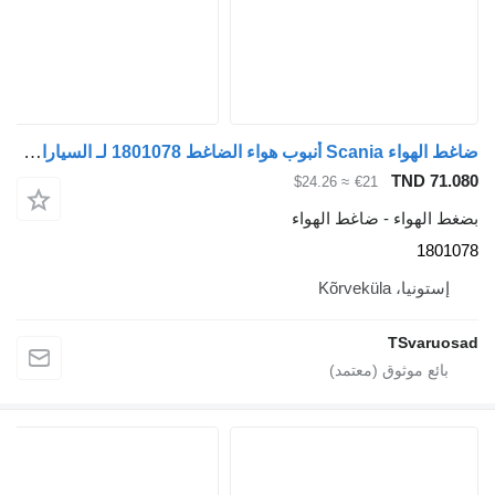
ضاغط الهواء Scania أنبوب هواء الضاغط 1801078 لـ السيارات القاطرة Scania G440
TND 71.0
≈ $24.26
€21
غط الهواء - ضاغط الهواء
18010
إستونيا، Kõrveküla
TSvaruos