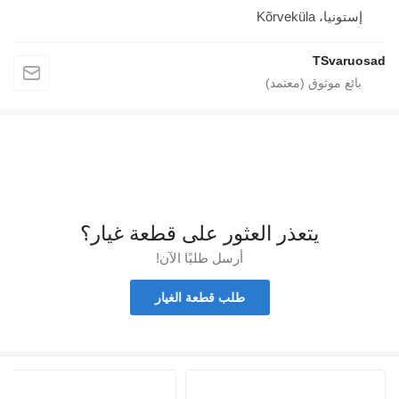
إستونيا، Kõrveküla
TSvaruos
يتعذر العثور على قطعة غيار؟
أرسل طلبًا الآن!
طلب قطعة الغيار