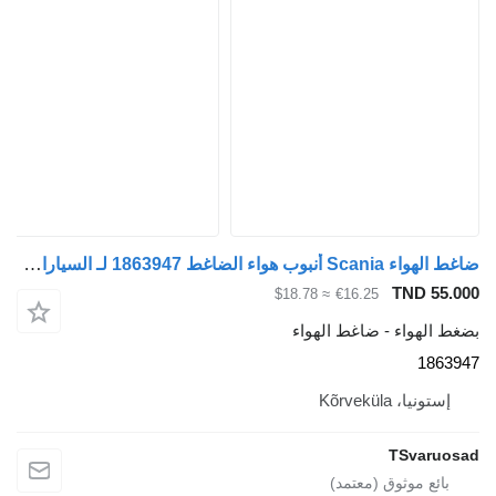
ضاغط الهواء Scania أنبوب هواء الضاغط 1863947 لـ السيارات القاطرة Scania G400
TND 55.0
≈ $18.78
€16.25
غط الهواء - ضاغط الهواء
18639
إستونيا، Kõrveküla
TSvaruos