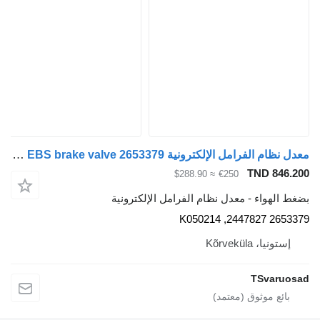
معدل نظام الفرامل الإلكترونية Scania EBS brake valve 2653379 لـ السيارات القاطرة Scania G400
TND 846.2
≈ $288.90
€250
غط الهواء - معدل نظام الفرامل الإلكترونية
2653379 2447827, K
إستونيا، Kõrveküla
TSvaruos