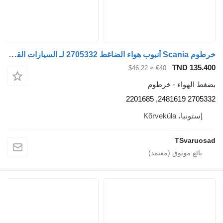
خرطوم Scania أنبوب هواء الضاغط 2705332 لـ السيارات القاطرة Scania G450
TND 135.4
≈ $46.22
€40
غط الهواء - خرطوم
2705332 2481619, 2
إستونيا، Kõrveküla
TSvaruos