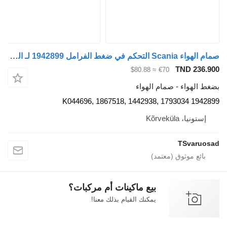
صمام الهواء Scania التحكم في ضغط الفرامل 1942899 لـ السيارات القاطرة Scania G400
TND 236.9
≈ $80.88
€70
غط الهواء - صمام الهواء
1942899 K044696, 1867518, 1442938
إستونيا، Kõrveküla
TSvaruos
بيع ماكينات أم مركبات؟
يمكنك القيام بذلك معنا!