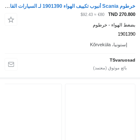
خرطوم Scania أنبوب تكييف الهواء 1901390 لـ السيارات القاطرة Scania G450
TND 270.8
≈ $92.43
€80
غط الهواء - خرطوم
19013
إستونيا، Kõrveküla
TSvaruos