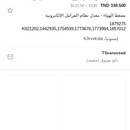
TND 338.5
≈ $115.50
€100
غط الهواء - معدل نظام الفرامل الإلكترونية
18792
K021202,1442935,1754939,1773676,1773964,18570
إستونيا، Kõrveküla
TSvaruos