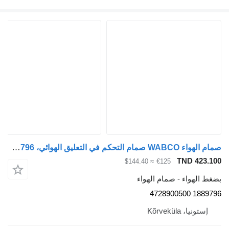
صمام الهواء WABCO صمام التحكم في التعليق الهوائي، Ecas 1889796 لـ السيارات القاطرة Scania G340
TND 423.1
≈ $144.40
€125
غط الهواء - صمام الهواء
1889796 472890
إستونيا، Kõrveküla