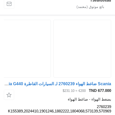
TSvaruos
Scania ضاغط الهواء 2760239 لـ السيارات القاطرة Scania G440
TND 677.0
≈ $231.10
€200
غط الهواء - ضاغط الهواء
27602
2024410,1901246,1882222,1804068,573139,570969,K1553