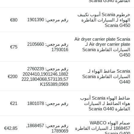
رة Scania G340
خرطوم Scania أنبوب تكييف
رقم مرجعي: 1901390
واء لـ السيارات القاطرة
€80
Scania G4
Air dryer carrier plate Sca
Air dryer carrier plate لـ
رقم مرجعي: 2105660
€75
السيارات القاطرة Scania
1793016
G4
رقم مرجعي: 2760239
Scania ضاغط الهواء لـ
2024410,1901246,1882
السيارات القاطرة Scania
€200
222,1804068,573139,57
G4
0969,K155389
ضاغط الهواء Scania أنبوب
ء الضاغط لـ السيارات
رقم مرجعي: 1801078
€21
رة Scania G440
صمام الهواء WABCO
رقم مرجعي: 1868457,
1868457 لـ السيارات القاطرة
€42.85
1789069
Scania G4