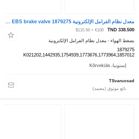
معدل نظام الفرامل الإلكترونية Scania EBS brake valve 1879275 لـ السيارات القاطرة Scania G450
TND 338.5
≈ $115.50
€100
غط الهواء - معدل نظام الفرامل الإلكترونية
18792
K021202,1442935,1754939,1773676,1773964,18570
إستونيا، Kõrveküla
TSvaruos