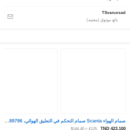
TSvaruos
صمام الهواء Scania صمام التحكم في التعليق الهوائي، Ecas 1889796 لـ السيارات القاطرة Scania G450
TND 423.1
≈ $144.40
€125