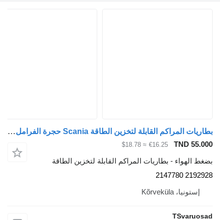
بطاريات المراكم القابلة لتخزين الطاقة Scania حجرة الفرامل 24/16 2192928 لـ السيارات القاطرة Scania G400
TND 55.0
≈ $18.78
€16.25
غط الهواء - بطاريات المراكم القابلة لتخزين الطاقة
2192928 214
إستونيا، Kõrveküla
TSvaruos