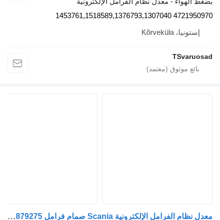
غط الهواء - معدل نظام الفرامل الإلكترونية
4721950970 1453761,1518589,1376793,
إستونيا، Kõrveküla
TSvaruos
معدل نظام الفرامل الإلكترونية Scania صمام فرامل EBS 1879275 لـ السيارات القاطرة Scania G340