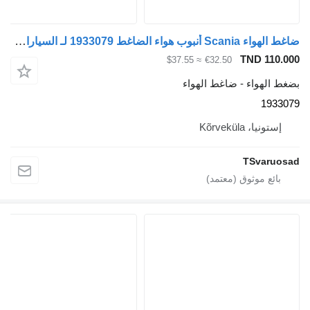
ضاغط الهواء Scania أنبوب هواء الضاغط 1933079 لـ السيارات القاطرة Scania G400
TND 110.0
≈ $37.55
€32.50
غط الهواء - ضاغط الهواء
19330
إستونيا، Kõrveküla
TSvaruos