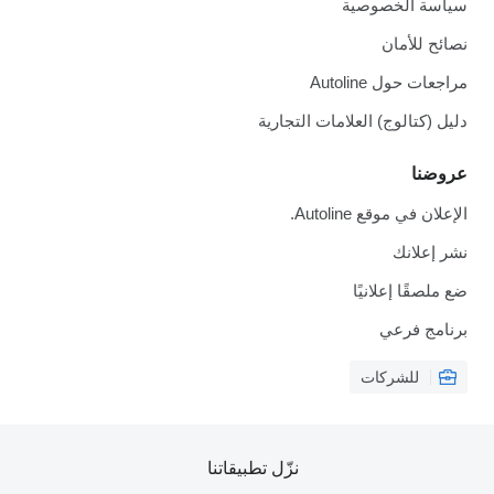
ياسة الخصوصية
صائح للأمان
راجعات حول Autoline
ليل (كتالوج) العلامات التجارية
روضنا
لإعلان في موقع Autoline.
شر إعلانك
ع ملصقًا إعلانيًا
رنامج فرعي
للشركات
نزّل تطبيقاتنا