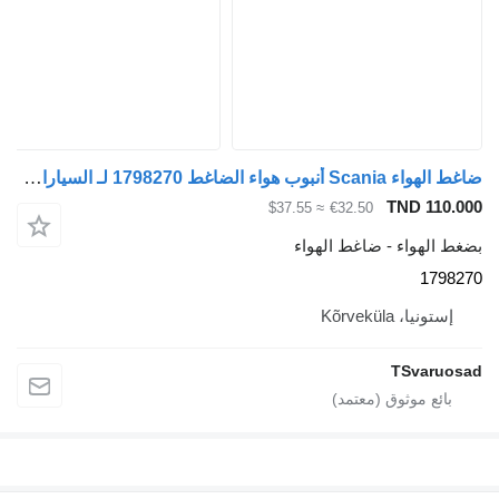
ضاغط الهواء Scania أنبوب هواء الضاغط 1798270 لـ السيارات القاطرة Scania G400
TND 110.0
≈ $37.55
€32.50
غط الهواء - ضاغط الهواء
17982
إستونيا، Kõrveküla
TSvaruos