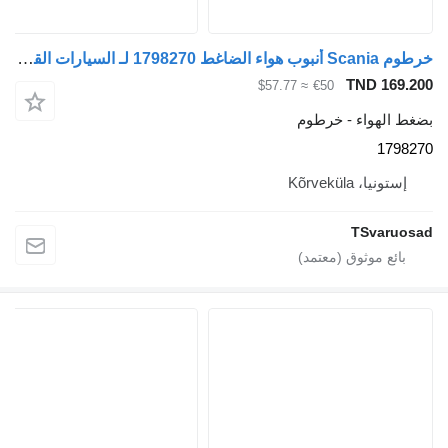
خرطوم Scania أنبوب هواء الضاغط 1798270 لـ السيارات القاطرة Scania G450
TND 169.2
≈ $57.77
€50
غط الهواء - خرطوم
17982
إستونيا، Kõrveküla
TSvaruos