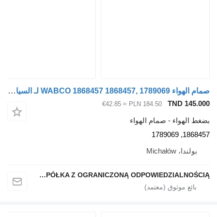
صمام الهواء WABCO 1868457 1868457, 1789069 لـ السيارات القاطرة Scania G400
TND 145.0
≈ €42.85
PLN 184.50
غط الهواء - صمام الهواء
1868457, 178
بولندا، Michałów
QINDITO SPÓŁKA Z OGRANICZONĄ ODPOWIEDZIALNOŚCIĄ