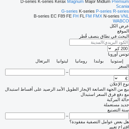
D-series
K-series
Kerax
Magnum
Major
Midlum
Premium
Scania
G-series
K-series
P-series
R-series
B-series
EC
F89
FE
FH
FL
FM
FMX
N-series
VNL
WABCO
عرض الكل
الموقع
البحث في نطاق بنصف قُطر
تونس
أوروبا
إستونيا
بولندا
رومانيا
ليتوانيا
البرتغال
السعر
–
نوع الإعلان
بيع
من الجهة الصانعة
الإيجار الطويل الأمد
الرصيد
على أقساط
استبدال
مع دفع فرق السعر
استبدال
حالة المركبة
جديد
مستعملة
سنة التصنيع
–
هل بعض عوامل التصفية مفقودة؟
اقتراح تغيير