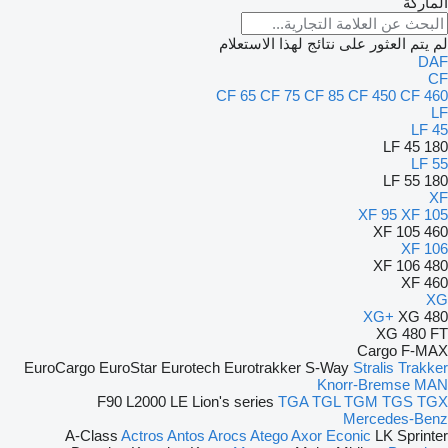
الماركة
لم يتم العثور على نتائج لهذا الاستعلام
DAF
CF
CF 65
CF 75
CF 85
CF 450
CF 460
LF
LF 45
LF 45 180
LF 55
LF 55 180
XF
XF 95
XF 105
XF 105 460
XF 106
XF 106 480
XF 460
XG
XG+
XG 480
XG 480 FT
Cargo
F-MAX
EuroCargo
EuroStar
Eurotech
Eurotrakker
S-Way
Stralis
Trakker
Knorr-Bremse
MAN
F90
L2000
LE
Lion's series
TGA
TGL
TGM
TGS
TGX
Mercedes-Benz
A-Class
Actros
Antos
Arocs
Atego
Axor
Econic
LK
Sprinter