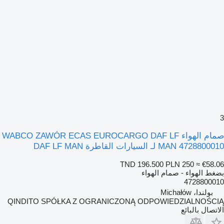
3
صمام الهواء WABCO ZAWÓR ECAS EUROCARGO DAF LF
MAN 4728800010 لـ السيارات القاطرة DAF LF MAN
TND 196.500
PLN 250
≈ €58.06
بضغط الهواء - صمام الهواء
4728800010
بولندا، Michałów
QINDITO SPÓŁKA Z OGRANICZONĄ ODPOWIEDZIALNOŚCIĄ
الاتصال بالبائع