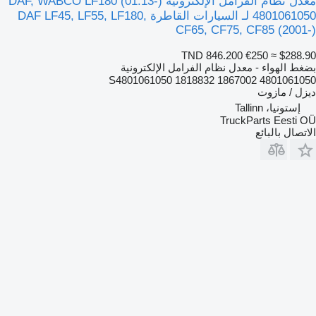
معدل نظام الفرامل الإلكترونية DAF, WABCO LF180 (01.13-)
4801061050 لـ السيارات القاطرة DAF LF45, LF55, LF180,
CF65, CF75, CF85 (2001-)
TND 846.200
€250
≈ $288.90
بضغط الهواء - معدل نظام الفرامل الإلكترونية
4801061050 1867002 S4801061050 1818832
ديزل / مازوت
إستونيا، Tallinn
TruckParts Eesti OÜ
الاتصال بالبائع