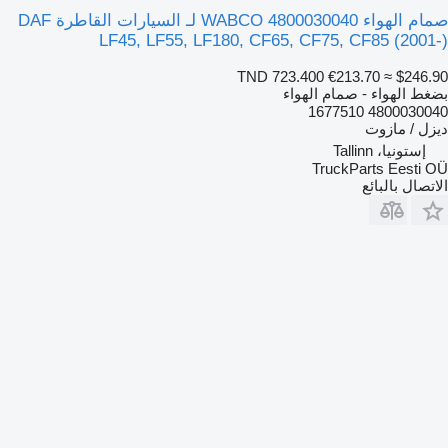
صمام الهواء WABCO 4800030040 لـ السيارات القاطرة DAF
LF45, LF55, LF180, CF65, CF75, CF85 (2001-)
TND 723.400
€213.70
≈ $246.90
بضغط الهواء - صمام الهواء
4800030040 1677510
ديزل / مازوت
إستونيا، Tallinn
TruckParts Eesti OÜ
الاتصال بالبائع