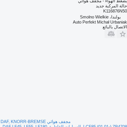
بضغط الهواء - مجفف هوائي
حالة المركبة
جديد
K116876N50
بولندا، Smolno Wielkie
Auto Perfekt Michał Urbaniak
الاتصال بالبائع
مجفف هوائي DAF, KNORR-BREMSE
CF85 (01.01-) ZB4708 لـ السيارات القاطرة DAF LF45, LF55, LF180,