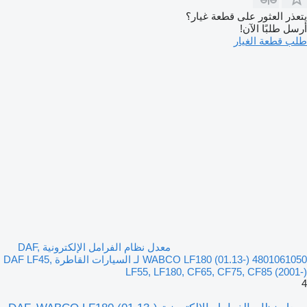
يتعذر العثور على قطعة غيار؟
أرسل طلبًا الآن!
طلب قطعة الغيار
معدل نظام الفرامل الإلكترونية DAF,
WABCO LF180 (01.13-) 4801061050 لـ السيارات القاطرة DAF LF45,
LF55, LF180, CF65, CF75, CF85 (2001-)
4