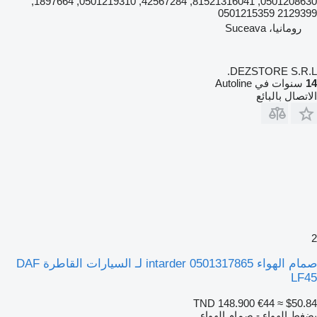
0501208630, 81521316041, 42567284, 0501219310, 1897664,
2129399 0501215359
رومانيا، Suceava
DEZSTORE S.R.L.
14
سنوات في Autoline
الاتصال بالبائع
2
صمام الهواء intarder 0501317865 لـ السيارات القاطرة DAF
LF45
TND 148.900
€44
≈ $50.84
بضغط الهواء - صمام الهواء