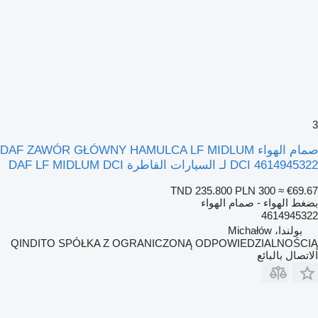
3
صمام الهواء DAF ZAWÓR GŁÓWNY HAMULCA LF MIDLUM
DCI 4614945322 لـ السيارات القاطرة DAF LF MIDLUM DCI
TND 235.800
PLN 300
≈ €69.67
بضغط الهواء - صمام الهواء
4614945322
بولندا، Michałów
QINDITO SPÓŁKA Z OGRANICZONĄ ODPOWIEDZIALNOŚCIĄ
الاتصال بالبائع