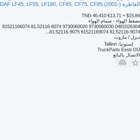
القاطرة DAF LF45, LF55, LF180, CF65, CF75, CF85 (2001-)
TND 46.410
€13.71
≈ $15.84
بضغط الهواء - صمام الهواء
0481026304 9730060030 9730060020 81.52116-6074 81521166074
81.52116-9074 81521169074 81.52116-9075...
ديزل / مازوت
إستونيا، Tallinn
TruckParts Eesti OÜ
الاتصال بالبائع