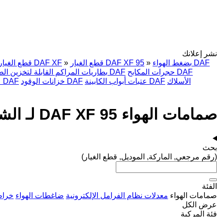
نشر إعلانك
بضغط الهواء DAF
»
قطع الغيار DAF XF 95
»
قطع الغيار DAF XF
حجرات المكابح DAF
بطاريات المراكم القابلة لتخزين الطاقة DAF
الأسلاك
عتبات أبواب الكابينة DAF
خزانات الوقود DAF
علبة تروس السرعة DAF
صمامات الهواء DAF XF 95 لـ الشاحنات
بحث
(رقم مرجعي, الماركة, الموديل, قطع الغيار)
الفئة
صمامات الهواء
معدلات نظام الفرامل الإلكترونية
ضاغطات الهواء
خراط
عرض الكل
فئة المركبة