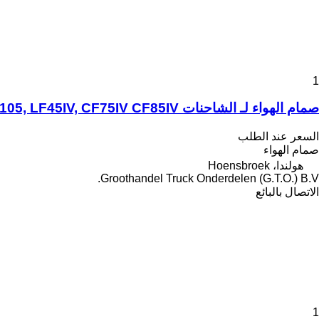
1
صمام الهواء لـ الشاحنات DAF LF45, XF95, 95XF, CF75 CF85, XF105, LF45IV, CF75IV CF85IV
السعر عند الطلب
صمام الهواء
هولندا، Hoensbroek
Groothandel Truck Onderdelen (G.T.O.) B.V.
الاتصال بالبائع
1