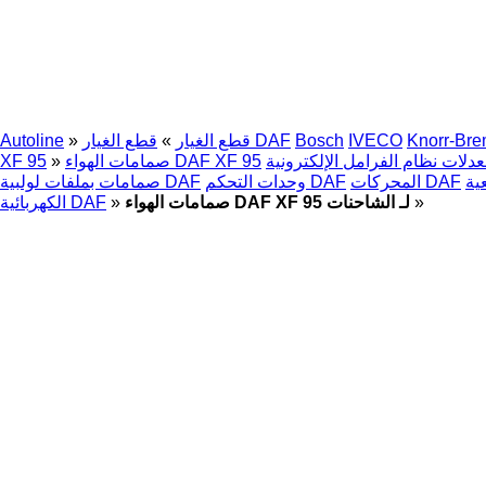
Knorr-Br
IVECO
Bosch
قطع الغيار DAF
قطع الغيار
»
»
Autoline
صمامات الهواء DAF XF 95
»
XF 95
المحركات DAF
وحدات التحكم DAF
صمامات بملفات لولبية DAF
»
صمامات الهواء DAF XF 95 لـ الشاحنات
»
الكهربائية DAF