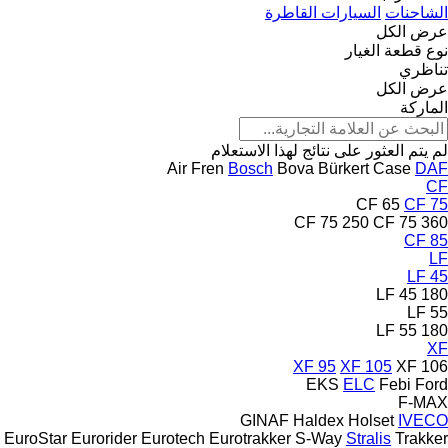
الشاحنات
السيارات القاطرة
عرض الكل
نوع قطعة الغيار
تناظري
عرض الكل
الماركة
لم يتم العثور على نتائج لهذا الاستعلام
Air Fren
Bosch
Bova
Bürkert
Case
DAF
CF
CF 65
CF 75
CF 75 250
CF 75 360
CF 85
LF
LF 45
LF 45 180
LF 55
LF 55 180
XF
XF 95
XF 105
XF 106
EKS
ELC
Febi
Ford
F-MAX
GINAF
Haldex
Holset
IVECO
EuroStar
Eurorider
Eurotech
Eurotrakker
S-Way
Stralis
Trakker