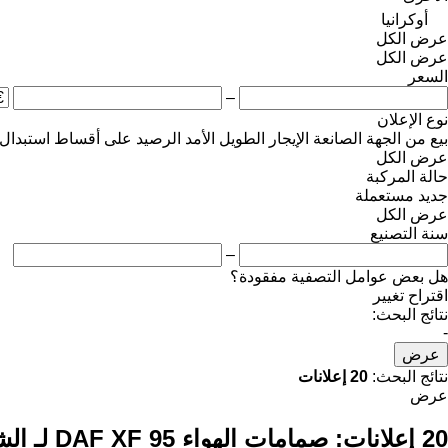
أوكرانيا
عرض الكل
عرض الكل
السعر
–
نوع الإعلان
بيع
من الجهة الصانعة
الإيجار الطويل الأمد
الرصيد
على أقساط
استبدال
عرض الكل
حالة المركبة
جديد
مستعملة
عرض الكل
سنة التصنيع
–
هل بعض عوامل التصفية مفقودة؟
اقتراح تغيير
نتائج البحث:
-
عرض
نتائج البحث:
20 إعلانات
عرض
20 إعلانات:
صمامات الهواء DAF XF 95 لـ الشاحنات