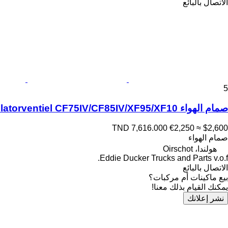
الاتصال بالبائع
5
صمام الهواء DAF CF 75 1450336-1981282 Accumulatorventiel CF75IV/CF85IV/XF95/XF10 لـ الشاحنات
TND 7,616.000
€2,250
≈ $2,600
صمام الهواء
هولندا، Oirschot
Eddie Ducker Trucks and Parts v.o.f.
الاتصال بالبائع
بيع ماكينات أم مركبات؟
يمكنك القيام بذلك معنا!
نشر إعلانك