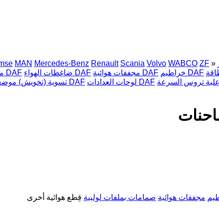
emse
MAN
Mercedes-Benz
Renault
Scania
Volvo
WABCO
ZF
»
خراطيم DAF
مجففات هوائية DAF
ضاغطات الهواء DAF
معدلات نظام الفرامل الإلكترونية DAF
لوحات العدادات DAF
تسوية (تخويش) موضعية DAF
يم
مجففات هوائية
صمامات بملفات لولبية
قِطع هوائية أخرى