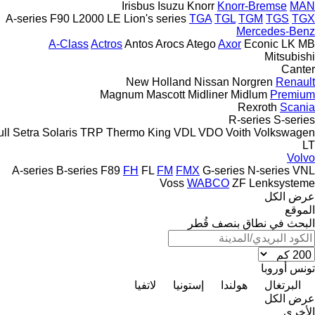
Irisbus
Isuzu
Knorr
Knorr-Bremse
MAN
A-series
F90
L2000
LE
Lion's series
TGA
TGL
TGM
TGS
TGX
Mercedes-Benz
A-Class
Actros
Antos
Arocs
Atego
Axor
Econic
LK
MB
Mitsubishi
Canter
New Holland
Nissan
Norgren
Renault
Magnum
Mascott
Midliner
Midlum
Premium
Rexroth
Scania
R-series
S-series
ll
Setra
Solaris
TRP
Thermo King
VDL
VDO
Voith
Volkswagen
LT
Volvo
A-series
B-series
F89
FH
FL
FM
FMX
G-series
N-series
VNL
Voss
WABCO
ZF Lenksysteme
عرض الكل
الموقع
البحث في نطاق بنصف قُطر
تونس
أوروبا
البرتغال
هولندا
إستونيا
لاتفيا
عرض الكل
الأخرى