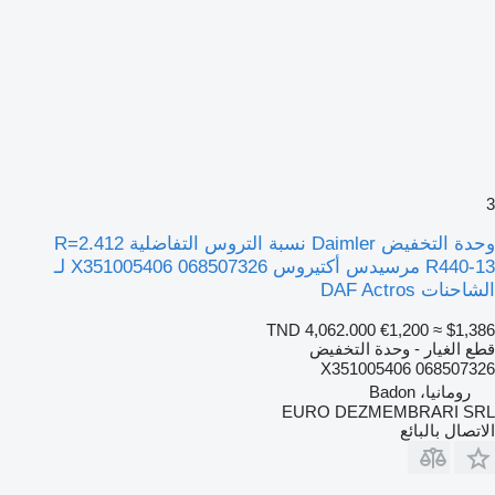
3
وحدة التخفيض Daimler نسبة التروس التفاضلية R=2.412
R440-13 مرسيدس أكتيروس X351005406 068507326 لـ
الشاحنات DAF Actros
TND 4,062.000
€1,200
≈ $1,386
قطع الغيار - وحدة التخفيض
X351005406 068507326
رومانيا، Badon
EURO DEZMEMBRARI SRL
الاتصال بالبائع