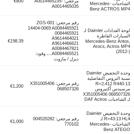
مرجعي: A0014465235-
€800
الشاحنات Mercedes-
A0014465035
Benz ACTROS MP4
رقم مرجعي: ZGS-001
14404-0069 A0084465921
لوحة العدادات Daimler لـ
0084465921
السيارات القاطرة
A9614464021
€198.39
Mercedes-Benz Antos,
A9614466621
Arocs, Actros MP4
A0084467821
(2012-)
A0084465521...، وقود:
ديزل / مازوت
وحدة التخفيض Daimler
نسبة التروس التفاضلية
رقم مرجعي: X351005406
R=2.412 R440-13
€1,200
مرسيدس أكتيروس
068507326
X351005406 068507326
لـ الشاحنات DAF Actros
وحدة التخفيض Daimler
R=43:13 HL4 لـ
رقم مرجعي: 004520282
€1,000
الشاحنات Mercedes-
770102
Benz ATEGO