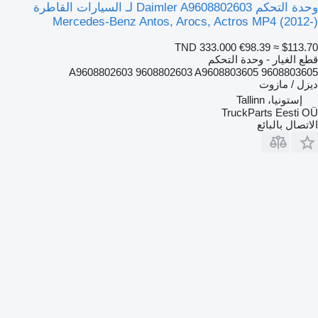
وحدة التحكم Daimler A9608802603 لـ السيارات القاطرة
Mercedes-Benz Antos, Arocs, Actros MP4 (2012-)
TND 333.000
€98.39
≈ $113.70
قطع الغيار - وحدة التحكم
A9608802603 9608802603 A9608803605 9608803605
ديزل / مازوت
إستونيا، Tallinn
TruckParts Eesti OÜ
الاتصال بالبائع