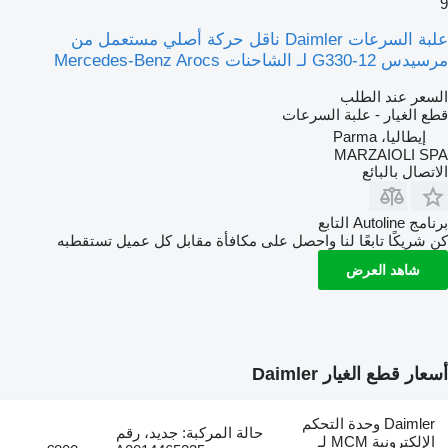
9
علبة السرعات Daimler ناقل حركة أصلي مستعمل من
مرسيدس G330-12 لـ الشاحنات Mercedes-Benz Arocs
السعر عند الطلب
قطع الغيار - علبة السرعات
إيطاليا، Parma
MARZAIOLI SPA
الاتصال بالبائع
برنامج Autoline التابع
كن شريكًا تابعًا لنا واحصل على مكافأة مقابل كل عميل تستقطبه
شاهد العرض
أسعار قطع الغيار Daimler
Daimler وحدة التحكم
حالة المركبة: جديد، رقم
الإلكترونية MCM لـ