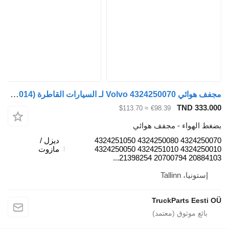
مجفف هوائي Volvo 4324250070 لـ السيارات القاطرة Volvo FH12, FH16, NH12, FH, VNL780 (1993-2014)
TND 333
≈ $113.70
€98.39
 الهواء - مجفف هوائي
4324250070 4324250080 4324251050
ديزل /
4324250010 4324251010 4324250050
مازوت
20884103 2070079
ستونيا، Tallinn
TruckParts Eest