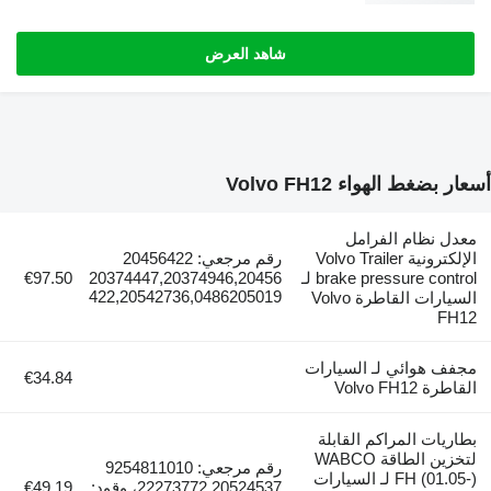
شاهد العرض
ط الهواء Volvo FH12
نظام الفرامل
الإلكترونية Volvo Trailer
رقم مرجعي: 20456422
brake pressure control لـ
20374447,20374946,20456
€97.50
422,20542736,0486205019
السيارات القاطرة Volvo
هوائي لـ السيارات
€34.84
Volvo FH
ات المراكم القابلة
لتخزين الطاقة WABCO
رقم مرجعي: 9254811010
FH (01.05-) لـ السيارات
20524537 22273772، وقود:
€49.19