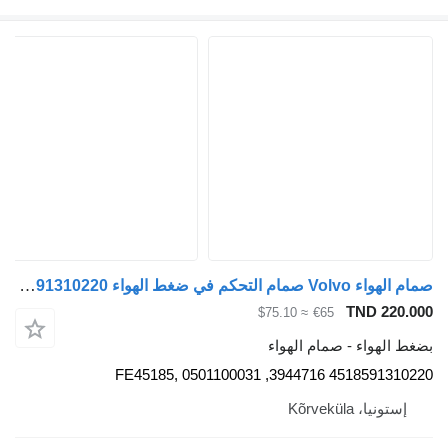
صمام الهواء Volvo صمام التحكم في ضغط الهواء 4518591310220 لـ السيارات القاطرة Volvo FH12 4x2
TND 220
≈ $75.10
€65
الهواء - صمام الهواء
4518591310220 3944716, FE45185,
ستونيا، Kõrveküla