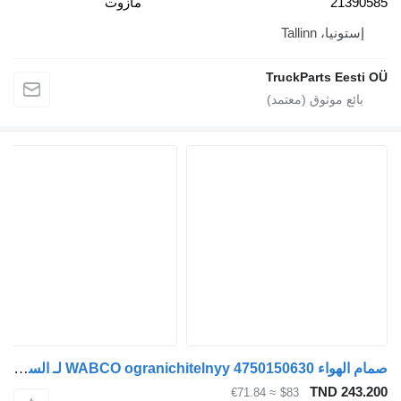
2139
مازوت
ستونيا، Tallinn
TruckParts Eest
صمام الهواء WABCO ogranichitelnyy 4750150630 لـ السيارات القاطرة Volvo FH12
TND 243
≈ €71.84
$83