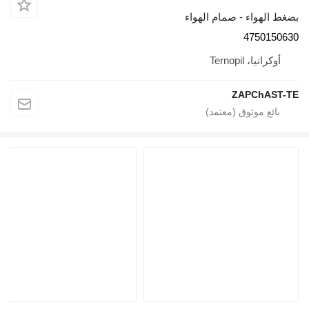
الهواء - صمام الهواء
475015
وكرانيا، Ternopil
ZAPChAS