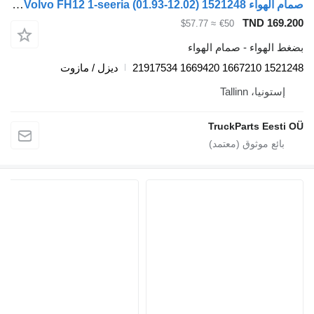
صمام الهواء Volvo FH12 1-seeria (01.93-12.02) 1521248 لـ السيارات القاطرة Volvo FH12, FH16, NH12, FH, VNL780 (1993-2014)
TND 169
≈ $57.77
€50
الهواء - صمام الهواء
1521248 1667210 
ديزل / مازوت
ستونيا، Tallinn
TruckParts Eest