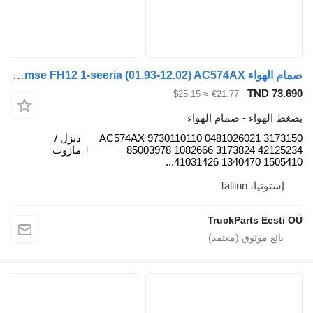
صمام الهواء Knorr-Bremse FH12 1-seeria (01.93-12.02) AC574AX لـ السيارات القاطرة Volvo FH12, FH16, NH12, FH, VNL780 (1993-2014)
TND 73
≈ $25.15
€21.77
الهواء - صمام الهواء
AC574AX 9730110110 0481026021 317
ديزل /
85003978 1082666 3173824 4212
مازوت
41031426 1340470 150541
ستونيا، Tallinn
TruckParts Eest