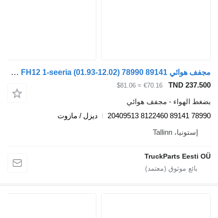
مجفف هوائي Haldex FH12 1-seeria (01.93-12.02) 78990 89141 لـ السيارات القاطرة Volvo FH12, FH16, NH12, FH, VNL780 (1993-2014)
TND 237
≈ $81.06
€70.16
 الهواء - مجفف هوائي
78990 891
ديزل / مازوت
ستونيا، Tallinn
TruckParts Eest