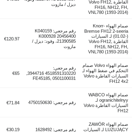
القاطرة Volvo FH12,
ديزل / مازوت
FH16, NH12,
VNL780 (1993-2
صمام الهواء Knorr-
رقم مرجعي: K040159
Bremse FH12 2-se
(01.02-) لـ السيارات
K000928 20456400
€120.97
21390585، وقود: ديزل /
القاطرة Volvo FH12,
مازوت
FH16, NH12,
VNL780 (1993-2
صمام الهواء Volvo صمام
رقم مرجعي:
م في ضغط الهواء لـ
€65
4518591310220 3944716,
السيارات القاطرة Volvo
FE45185, 0501100031
FH12
صمام الهواء WABCO
ogranichitelnyy لـ
رقم مرجعي: 4750150630
€71.84
السيارات القاطرة Volvo
صمام الهواء ZAWÓR
LUZUJĄCY لـ السيارات
رقم مرجعي: 1628492
€30.19