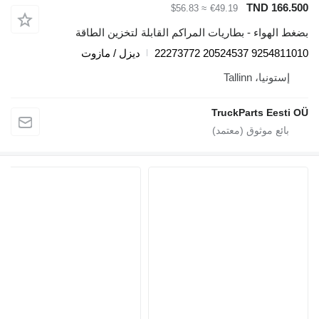
TND 166
≈ $56.83
€49.19
الهواء - بطاريات المراكم القابلة لتخزين الطاقة
9254811010 2052453
ديزل / مازوت
ستونيا، Tallinn
TruckParts Eest