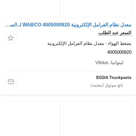
معدل نظام الفرامل الإلكترونية WABCO 4005000820 لـ السيارات القاطرة Volvo FH 12
ر عند الطلب
الهواء - معدل نظام الفرامل الإلكترونية
400500
يتوانيا، Vilnius
EGDA Truckp