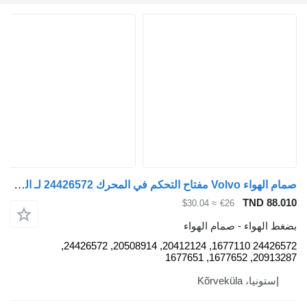
صمام الهواء Volvo مفتاح التحكم في المحرك 24426572 لـ السيارات القاطرة Volvo FH12
TND 88
≈ $30.04
€26
الهواء - صمام الهواء
24426572 1677110, 20412124, 20508914, 24426572,
20913287, 16776
ستونيا، Kõrveküla