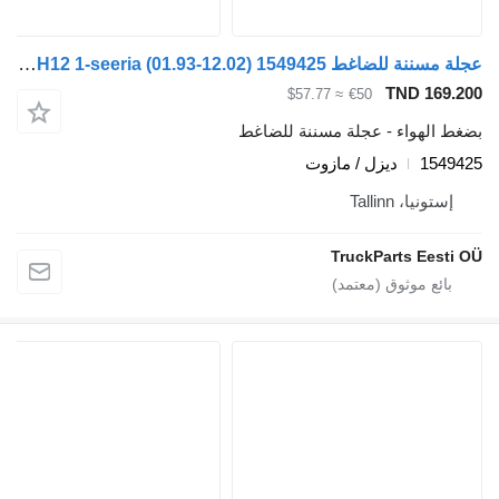
عجلة مسننة للضاغط Volvo FH12 1-seeria (01.93-12.02) 1549425 لـ السيارات القاطرة Volvo FH12, FH16, NH12, FH, VNL780 (1993-2014)
TND 169
≈ $57.77
€50
 الهواء - عجلة مسننة للضاغط
154
ديزل / مازوت
ستونيا، Tallinn
TruckParts Eest