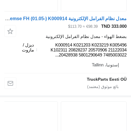
معدل نظام الفرامل الإلكترونية Knorr-Bremse FH (01.05-) K000914 لـ السيارات القاطرة Volvo FH12, FH16, NH12, FH, VNL780 (1993-2014)
TND 333
≈ $113.70
€98.39
الهواء - معدل نظام الفرامل الإلكترونية
K000914 K021203 K023219 K00
ديزل /
K102311 20828237 20570906 2112
مازوت
20428938 5801290649 748500302
ستونيا، Tallinn
TruckParts Eest