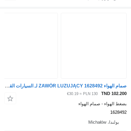
صمام الهواء ZAWÓR LUZUJĄCY 1628492 لـ السيارات القاطرة Volvo FH12
TND 102
≈ €30.19
PLN 130
الهواء - صمام الهواء
162
ولندا، Michałów