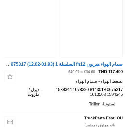
صمام الهواء هيريون fh12 السلسلة 1 (01.93-12.02) 0675317 لـ السيارات القاطرة Volvo FH12, FH16, NH12, FH, VNL780 (1993-2014)
TND 117
≈ $40.07
€34.68
الهواء - صمام الهواء
0675317 8143019 1078320 1589344
ديزل /
1594346
مازوت
ستونيا، Tallinn
TruckParts Eest