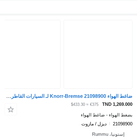
ضاغط الهواء Knorr-Bremse 21098900 لـ السيارات القاطرة Volvo FH12, FH16, NH12, FH, VNL780 (1993-2014)
TND 1,269
≈ $433.30
€375
 الهواء - ضاغط الهواء
2109
ديزل / مازوت
ستونيا، Rummu