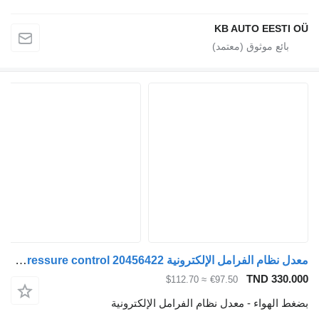
KB AUTO EEST
معدل نظام الفرامل الإلكترونية Volvo Trailer brake pressure control 20456422 لـ السيارات القاطرة Volvo FH12
TND 330
≈ $112.70
€97.50
الهواء - معدل نظام الفرامل الإلكترونية