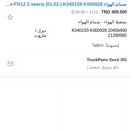
صمام الهواء Knorr-Bremse FH12 2-seeria (01.02-) K040159 K000928 لـ السيارات القاطرة Volvo FH12, FH16, NH12, FH, VNL780 (1993-2014)
TND 409
≈ $139.80
€121
الهواء - صمام الهواء
K040159 K000928 2045
ديزل /
2139
مازوت
ستونيا، Tallinn
TruckParts Eest