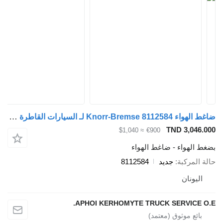
ضاغط الهواء Knorr-Bremse 8112584 لـ السيارات القاطرة Volvo FH12-FH16
TND 3,046
≈ $1,040
€900
 الهواء - ضاغط الهواء
المركبة
جديد
8112584
ليونان
APHOI KERHOMYTE TRUCK SERVICE 