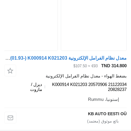
معدل نظام الفرامل الإلكترونية Knorr-Bremse FH16 (01.93-) K000914 K021203 لـ السيارات القاطرة Volvo FH12, FH16, NH12, FH, VNL780 (1993-2014)
TND 314
≈ $107.50
€93
الهواء - معدل نظام الفرامل الإلكترونية
K000914 K021203 20570906 2112
ديزل /
2082
مازوت
ستونيا، Rummu
KB AUTO EEST