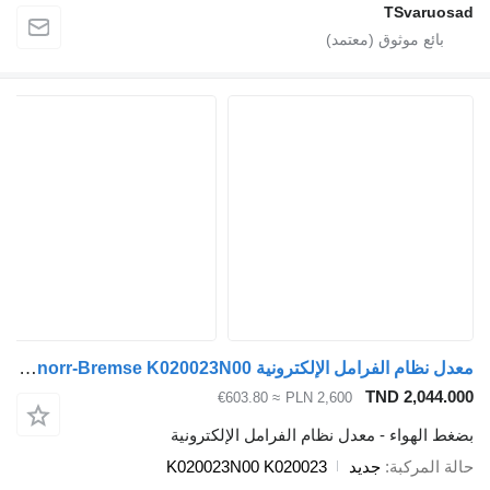
TSvaru
معدل نظام الفرامل الإلكترونية Knorr-Bremse K020023N00 لـ السيارات القاطرة Volvo FH FH12
TND 2,044
≈ €603.80
PLN 2,600
الهواء - معدل نظام الفرامل الإلكترونية
المركبة
جديد
K020023N00 K020023