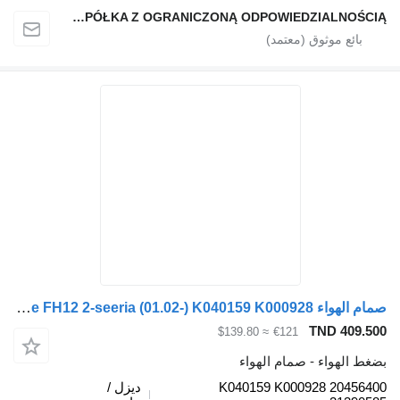
QINDITO SPÓŁKA Z OGRANICZONĄ ODPOWIEDZIALNOŚCIĄ
صمام الهواء Knorr-Bremse FH12 2-seeria (01.02-) K040159 K000928 لـ السيارات القاطرة Volvo FH12, FH16, NH12, FH, VNL780 (1993-2014)
TND 409
≈ $139.80
€121
الهواء - صمام الهواء
K040159 K000928 2045
ديزل /