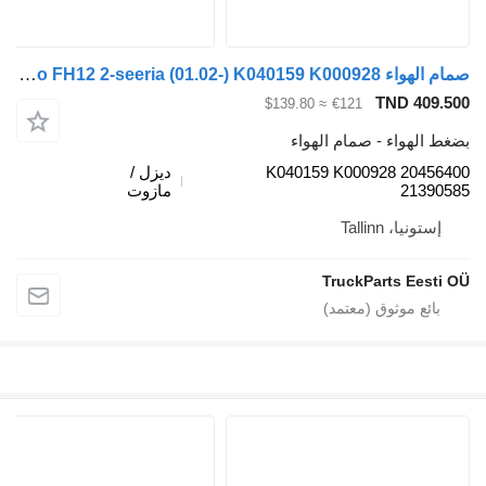
صمام الهواء Volvo FH12 2-seeria (01.02-) K040159 K000928 لـ السيارات القاطرة Volvo FH12, FH16, NH12, FH, VNL780 (1993-2014)
TND 409
≈ $139.80
€121
الهواء - صمام الهواء
K040159 K000928 2045
ديزل /
2139
مازوت
ستونيا، Tallinn
TruckParts Eest