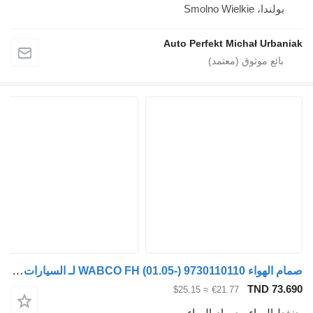
ولندا، Smolno Wielkie
Auto Perfekt Michał Urba
صمام الهواء WABCO FH (01.05-) 9730110110 لـ السيارات القاطرة Volvo FH12, FH16, NH12, FH, VNL780 (1993-2014)
TND 73
≈ $25.15
€21.77
الهواء - صمام الهواء