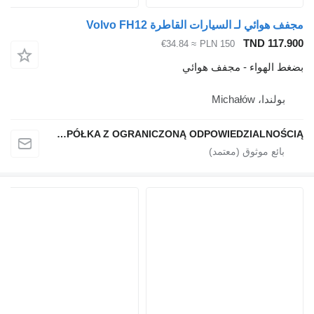
هوائي لـ السيارات القاطرة Volvo FH12
TND 117
≈ €34.84
PLN 150
 الهواء - مجفف هوائي
ولندا، Michałów
QINDITO SPÓŁKA Z OGRANICZONĄ ODPOWIEDZIALNOŚCIĄ