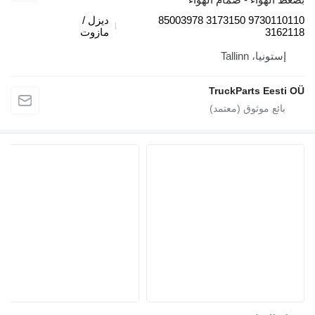
9730110110 3173150 85003978
ديزل /
316
مازوت
ستونيا، Tallinn
TruckParts Eest