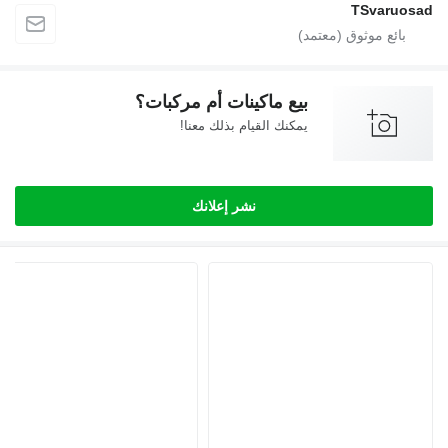
TSvaru
بيع ماكينات أم مركبات؟
يمكنك القيام بذلك معنا!
نشر إعلانك