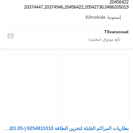
2045
20374447,20374946,20456422,20542736,048620
ستونيا، Kõrveküla
TSvaru
بطاريات المراكم القابلة لتخزين الطاقة WABCO FH (01.05-) 9254811010 لـ السيارات القاطرة Volvo FH12, FH16, NH12, FH, VNL780 (1993-2014)