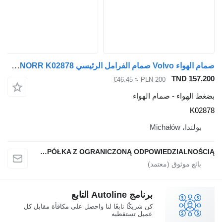
صمام الهواء Volvo صمام الفرامل الرئيسي FH12 MB4690 KNORR K02878 لـ السيارات القاطرة Volvo FH12
TND 157
≈ €46.45
PLN 200
الهواء - صمام الهواء
K0
ولندا، Michałów
QINDITO SPÓŁKA Z OGRANICZONĄ ODPOWIEDZIALNOŚCIĄ
برنامج Autoline التابع
كن شريكًا تابعًا لنا واحصل على مكافأة مقابل كل
عميل تستقطبه